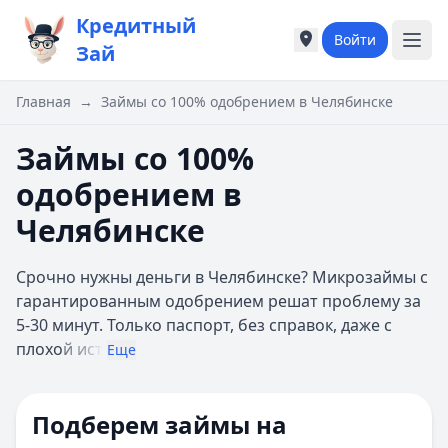
Кредитный
Войти
Города России
Города России
Зай
Популярные города
Популярные город
Москва
Москва
Главная
→
Займы со 100% одобрением в Челябинске
Санкт-Петербург
Санкт-Петербург
Екатеринбург
Екатеринбург
Займы со 100%
Казань
Казань
одобрением в
А
А
Астрахань
Астрахань
Челябинске
Б
Б
Барнаул
Барнаул
Срочно нужны деньги в Челябинске? Микрозаймы с
Белгород
Белгород
гарантированным одобрением решат проблему за
Брянск
Брянск
5-30 минут. Только паспорт, без справок, даже с
В
В
плохо
й ист
Еще
Владивосток
Владивосток
Владимир
Владимир
Волгоград
Волгоград
Подберем займы на
Воронеж
Воронеж