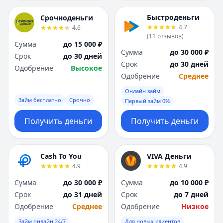
Я
Я
Ярославль
Ярославль
Быстроденьги
Срочноденьги
4.7
4.6
Вся Россия
Вся Россия
(
11
отзывов
)
Сумма
до 15 000 ₽
Сумма
до 30 000 ₽
Срок
до 30 дней
Срок
до 30 дней
Одобрение
Высокое
Одобрение
Среднее
Онлайн займ
Займ бесплатно
Срочно
Первый займ 0%
Получить деньги
Получить деньги
Cash To You
VIVA Деньги
4.9
4.9
Сумма
до 30 000 ₽
Сумма
до 10 000 ₽
Срок
до 31 дней
Срок
до 7 дней
Одобрение
Среднее
Одобрение
Низкое
Займ онлайн 24/7
Для новых клиентов