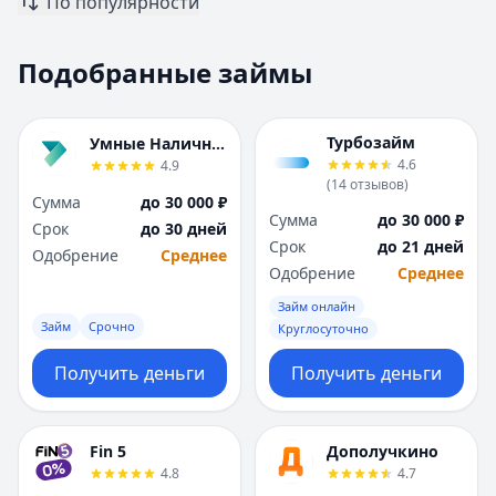
По популярности
Москва
Москва
Н
Н
Подобранные займы
Набережные Челны
Набережные Челн
Нижний Новгород
Нижний Новгород
Новокузнецк
Новокузнецк
Турбозайм
Умные Наличные
Новосибирск
Новосибирск
4.6
4.9
О
О
(
14
отзывов
)
Сумма
до 30 000 ₽
Омск
Омск
Сумма
до 30 000 ₽
Срок
до 30 дней
Оренбург
Оренбург
Срок
до 21 дней
Одобрение
Среднее
П
П
Одобрение
Среднее
Пенза
Пенза
Займ онлайн
Пермь
Пермь
Займ
Срочно
Круглосуточно
Р
Р
Ростов-на-Дону
Ростов-на-Дону
Получить деньги
Получить деньги
Рязань
Рязань
С
С
Самара
Самара
Fin 5
Дополучкино
Санкт-Петербург
Санкт-Петербург
4.8
4.7