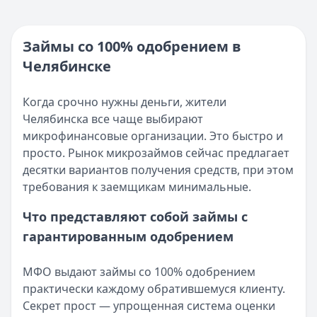
Кратко:
Нужны деньги прямо сейчас? Получите онлайн-з
Категория:
МФО
Опубликовано:
16 ноября 2025 г.
Читать новость
Категория:
МФО и микрозаймы
Займы со 100% одобрением в
Возврат переплаты в «Займере»: актуальная инструкци
Читать статью
Челябинске
Кратко:
Разбираем, как вернуть переплату или ошибочно
Все статьи
Опубликовано:
5 декабря 2025 г.
Категория:
МФО
Когда срочно нужны деньги, жители
Читать новость
Челябинска все чаще выбирают
Срочный микрозайм 15 000 ₽ на карту: свежая подборка
микрофинансовые организации. Это быстро и
Кратко:
Нужны 15 000 рублей на карту прямо сегодня? 
просто. Рынок микрозаймов сейчас предлагает
Опубликовано:
5 декабря 2025 г.
десятки вариантов получения средств, при этом
Категория:
МФО
требования к заемщикам минимальные.
Читать новость
Что представляют собой займы с
Рекордный рост доли клиентов МФО с iPhone: что стоит
гарантированным одобрением
Кратко:
В III квартале 2025 года владельцы iPhone офо
Опубликовано:
5 декабря 2025 г.
Категория:
МФО
МФО выдают займы со 100% одобрением
Читать новость
практически каждому обратившемуся клиенту.
57 сервисов микрозаймов через Госуслуги: где быстрее
Секрет прост — упрощенная система оценки