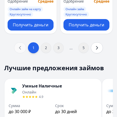
Одобрение
Среднее
Одобрение
Среднее
Онлайн займ на карту
Онлайн займ
Круглосуточно
Круглосуточно
Получить деньги
Получить деньги
...
1
2
3
5
Лучшие предложения займов
Умные Наличные
Онлайн
4.9
Сумма
Срок
Сумм
до 30 000 ₽
до 30 дней
до 30