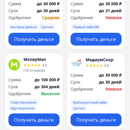
Саратов
Саратов
Сумма
до 30 000 ₽
Сумма
до 30 000 ₽
Севастополь
Севастополь
Срок
до 30 дней
Срок
до 21 дней
Сочи
Сочи
Одобрение
Среднее
Одобрение
Низкое
Сургут
Сургут
Быстрые деньги
Срочно
Первый займ 0%
Т
Т
Тверь
Тверь
Получить деньги
Получить деньги
Тольятти
Тольятти
Томск
Томск
Тула
Тула
MoneyMan
МедиумСкор
Тюмень
Тюмень
4.8
4.6
У
У
(
18
отзывов
)
Сумма
до 30 000 ₽
Ульяновск
Ульяновск
Сумма
до 100 000 ₽
Срок
до 30 дней
Уфа
Уфа
Срок
до 364 дней
Одобрение
Низкое
Х
Х
Одобрение
Высокое
Хабаровск
Хабаровск
Старт бесплатно
Краткосрочный займ
Ч
Ч
Круглосуточно
Срочно
Чебоксары
Чебоксары
Челябинск
Челябинск
Получить деньги
Получить деньги
Чита
Чита