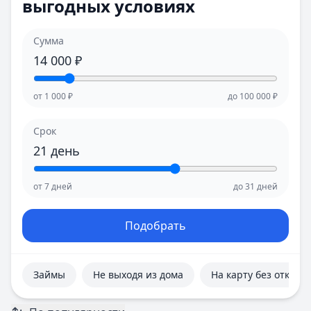
выгодных условиях
Е
Е
Екатеринбург
Екатеринбург
И
И
Сумма
Иваново
Иваново
14 000
₽
Ижевск
Ижевск
Иркутск
Иркутск
от
1 000
₽
до
100 000
₽
К
К
Казань
Казань
Срок
Калининград
Калининград
21
день
Кемерово
Кемерово
Киров
Киров
от
7
дней
до
31
дней
Краснодар
Краснодар
Красноярск
Красноярск
Курск
Курск
Подобрать
Л
Л
Липецк
Липецк
М
М
Займы
Не выходя из дома
На карту без отказа
Магнитогорск
Магнитогорск
Махачкала
Махачкала