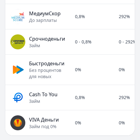
МедиумСкор
0,8%
292%
До зарплаты
Срочноденьги
0 - 0,8%
0 - 292%
Займ
Быстроденьги
0%
0%
Без процентов
для новых
Cash To You
0,8%
292%
Займ
VIVA Деньги
0%
0%
Займ под 0%
Полезные статьи об МФО и микрозаймах