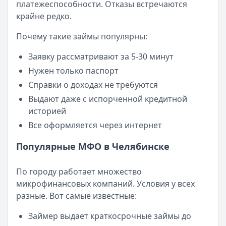
Кратко:
Авторизация через Госуслуги ускоряет оформле
платежеспособности. Отказы встречаются
Опубликовано:
23 ноября 2025 г.
крайне редко.
Категория:
МФО
Почему такие займы популярны:
Читать новость
Смс о «одобренном займе» от Bigmani Ru: как действов
Заявку рассматривают за 5-30 минут
Кратко:
Пришло СМС об одобрении займа от Bigmani Ru?
Нужен только паспорт
Опубликовано:
23 ноября 2025 г.
Справки о доходах не требуются
Категория:
МФО
Выдают даже с испорченной кредитной
Читать новость
историей
Все новости
Все оформляется через интернет
Популярные МФО в Челябинске
По городу работает множество
микрофинансовых компаний. Условия у всех
разные. Вот самые известные:
Займер выдает краткосрочные займы до