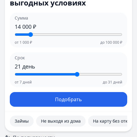
выгодных условиях
Е
Е
Екатеринбург
Екатеринбург
И
И
Сумма
Иваново
Иваново
14 000
₽
Ижевск
Ижевск
Иркутск
Иркутск
от
1 000
₽
до
100 000
₽
К
К
Казань
Казань
Срок
Калининград
Калининград
21
день
Кемерово
Кемерово
Киров
Киров
от
7
дней
до
31
дней
Краснодар
Краснодар
Красноярск
Красноярск
Курск
Курск
Подобрать
Л
Л
Липецк
Липецк
М
М
Займы
Не выходя из дома
На карту без отказа
Магнитогорск
Магнитогорск
Махачкала
Махачкала