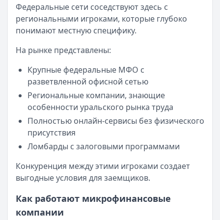
57 сервисов микрозаймов через Госуслуги: где быстрее
Федеральные сети соседствуют здесь с
Кратко:
Авторизация через Госуслуги ускоряет оформле
региональными игроками, которые глубоко
Опубликовано:
23 ноября 2025 г.
понимают местную специфику.
Категория:
МФО
На рынке представлены:
Читать новость
Смс о «одобренном займе» от Bigmani Ru: как действов
Крупные федеральные МФО с
Кратко:
Пришло СМС об одобрении займа от Bigmani Ru?
разветвленной офисной сетью
Опубликовано:
23 ноября 2025 г.
Региональные компании, знающие
Категория:
МФО
особенности уральского рынка труда
Читать новость
Полностью онлайн-сервисы без физического
Все новости
присутствия
Ломбарды с залоговыми программами
Конкуренция между этими игроками создает
выгодные условия для заемщиков.
Как работают микрофинансовые
компании