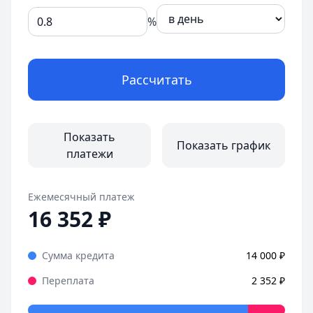
Организация:
Езаём
%
Город:
Екатеринбург
Дата:
26 октября 2025 г.
Сомневался, но Езаем выручил. Оформил заем без визит
Рассчитать
Страницы отзывов:
Все отзывы
Показать
Показать график
платежи
Ежемесячный платеж
16 352
₽
Сумма кредита
14 000
₽
Переплата
2 352
₽