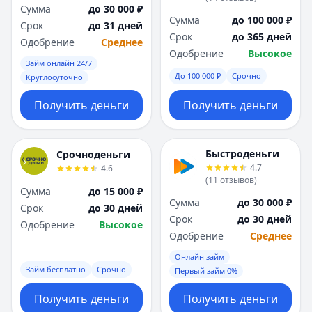
Саратов
Саратов
Сумма
до 30 000 ₽
Севастополь
Севастополь
Сумма
до 100 000 ₽
Срок
до 31 дней
Сочи
Сочи
Срок
до 365 дней
Одобрение
Среднее
Сургут
Сургут
Одобрение
Высокое
Займ онлайн 24/7
Т
Т
До 100 000 ₽
Срочно
Круглосуточно
Тверь
Тверь
Тольятти
Тольятти
Получить деньги
Получить деньги
Томск
Томск
Тула
Тула
Тюмень
Тюмень
Быстроденьги
Срочноденьги
У
У
4.7
4.6
(
11
отзывов
)
Ульяновск
Ульяновск
Сумма
до 15 000 ₽
Уфа
Уфа
Сумма
до 30 000 ₽
Срок
до 30 дней
Х
Х
Срок
до 30 дней
Одобрение
Высокое
Хабаровск
Хабаровск
Одобрение
Среднее
Ч
Ч
Онлайн займ
Чебоксары
Чебоксары
Займ бесплатно
Срочно
Первый займ 0%
Челябинск
Челябинск
Получить деньги
Получить деньги
Чита
Чита