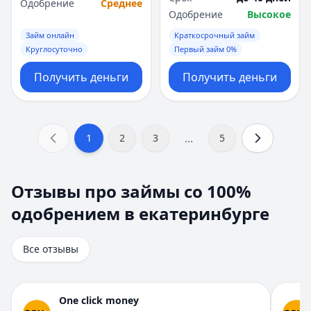
Одобрение
Среднее
Одобрение
Высокое
Займ онлайн
Краткосрочный займ
Круглосуточно
Первый займ 0%
Получить деньги
Получить деньги
...
1
2
3
5
Отзывы про займы со 100% одобрением в екатеринбург
Отзывы про займы со 100%
Всего отзывов на странице:
8
.
одобрением в екатеринбурге
Быстро получил и доволен
Рейтинг:
5
Организация:
Турбозайм
Все отзывы
Город:
Екатеринбург
Дата:
28 октября 2025 г.
Взял займ в Турбозайм впервые. Одобрили быстро, день
One click money