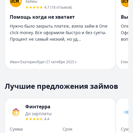
Приятный опыт займа
Займы
Рейтинг:
5
4.7
(
18
отзывов
)
Организация:
Привет, сосед!
Помощь когда не хватает
Выр
Город:
Екатеринбург
Нужно было закрыть платеж, взяла займ в One
One c
Дата:
28 октября 2025 г.
click money. Все оформили быстро и без суеты.
Оформ
В Привет, сосед! оформила займ за пару минут. Условия
Процент не самый низкий, но уд...
вопро
Хорошо помогли в трудный момент
Рейтинг:
5
Организация:
MoneyMan
Иван
•
Екатеринбург
•
27 октября 2025 г.
Елена
Город:
Екатеринбург
Дата:
28 октября 2025 г.
Оформила займ в MoneyMan без звонков и лишней волоки
Лучшие предложения займов
Приятно удивлен сервисом
Рейтинг:
4
Организация:
Бюджет
Финтерра
Город:
Екатеринбург
До зарплаты
Дата:
28 октября 2025 г.
4.4
В Бюджет взял займ без лишних вопросов. Оформил быст
Помощь когда не хватает
Сумма
Срок
Сумм