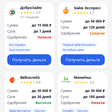
ДоброЗайм
Займ Экспресс
4.5
4.7
(
11
отзывов
)
Сумма
до 50 000 ₽
Сумма
до 15 000 ₽
Срок
до 126 дней
Срок
до 7 дней
Одобрение
Среднее
Одобрение
Низкое
Без справок
Первый займ бесплатно
Круглосуточно
На любые цели
Получить деньги
Получить деньги
Belkacredit
МаниКэш
4.8
4.5
Сумма
до 30 000 ₽
Сумма
до 30 000 ₽
Срок
до 30 дней
Срок
до 180 дней
Одобрение
Высокое
Одобрение
Низкое
Займ бесплатно
Срочно
Онлайн
Срочно