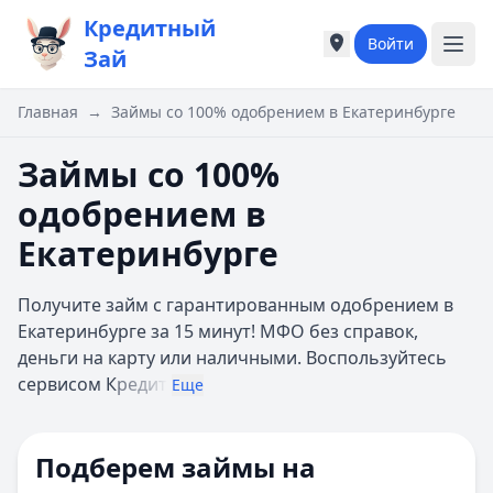
Кредитный
Войти
Города России
Города России
Зай
Популярные города
Популярные город
Москва
Москва
Главная
→
Займы со 100% одобрением в Екатеринбурге
Санкт-Петербург
Санкт-Петербург
Екатеринбург
Екатеринбург
Займы со 100%
Казань
Казань
одобрением в
А
А
Астрахань
Астрахань
Екатеринбурге
Б
Б
Барнаул
Барнаул
Получите займ с гарантированным одобрением в
Белгород
Белгород
Екатеринбурге за 15 минут! МФО без справок,
Брянск
Брянск
деньги на карту или наличными. Воспользуйтесь
В
В
сервисом К
редит
Еще
Владивосток
Владивосток
Владимир
Владимир
Волгоград
Волгоград
Подберем займы на
Воронеж
Воронеж