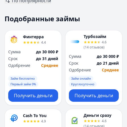
По популярности
Москва
Москва
Н
Н
Подобранные займы
Набережные Челны
Набережные Челн
Нижний Новгород
Нижний Новгород
Новокузнецк
Новокузнецк
Турбозайм
Финтерра
Новосибирск
Новосибирск
4.6
4.4
О
О
(
14
отзывов
)
Сумма
до 30 000 ₽
Омск
Омск
Сумма
до 30 000 ₽
Срок
до 31 дней
Оренбург
Оренбург
Срок
до 21 дней
Одобрение
Среднее
П
П
Одобрение
Среднее
Пенза
Пенза
Займ бесплатно
Займ онлайн
Пермь
Пермь
Первый займ 0%
Круглосуточно
Р
Р
Ростов-на-Дону
Ростов-на-Дону
Получить деньги
Получить деньги
Рязань
Рязань
С
С
Самара
Самара
Деньги сразу
Cash To You
Санкт-Петербург
Санкт-Петербург
4.6
4.9
(
14
отзывов
)