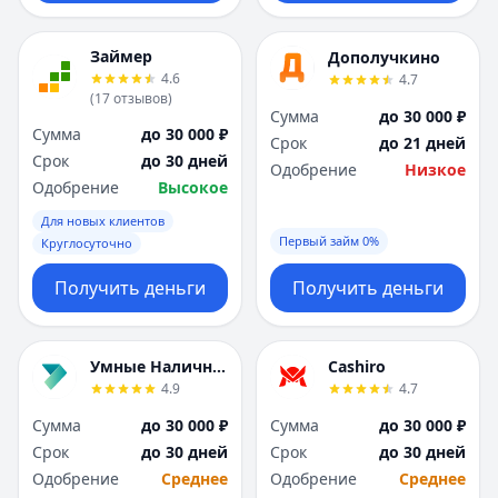
Я
Я
Ярославль
Ярославль
Займер
Дополучкино
Вся Россия
Вся Россия
4.6
4.7
(
17
отзывов
)
Сумма
до 30 000 ₽
Сумма
до 30 000 ₽
Срок
до 21 дней
Срок
до 30 дней
Одобрение
Низкое
Одобрение
Высокое
Для новых клиентов
Первый займ 0%
Круглосуточно
Получить деньги
Получить деньги
Умные Наличные
Cashiro
4.9
4.7
Сумма
до 30 000 ₽
Сумма
до 30 000 ₽
Срок
до 30 дней
Срок
до 30 дней
Одобрение
Среднее
Одобрение
Среднее