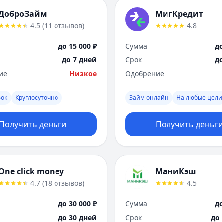
ДоброЗайм
МигКредит
4.5
(
11
отзывов
)
4.8
до 15 000 ₽
Сумма
до
до 7 дней
Срок
д
ие
Низкое
Одобрение
вок
Круглосуточно
Займ онлайн
На любые цели
Получить деньги
Получить деньг
One click money
МаниКэш
4.7
(
18
отзывов
)
4.5
до 30 000 ₽
Сумма
до
до 30 дней
Срок
до