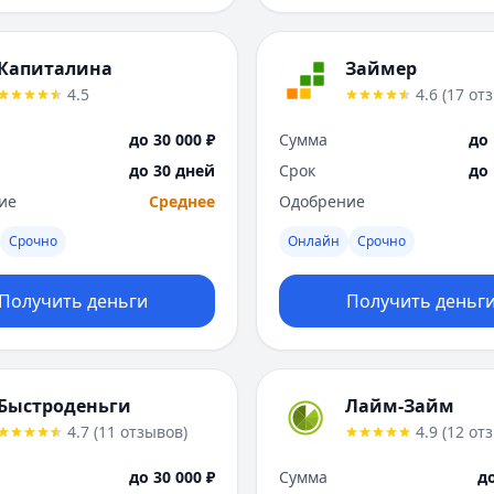
Капиталина
Займер
4.5
4.6
(
17
от
до 30 000 ₽
Сумма
до 
до 30 дней
Срок
до
ие
Среднее
Одобрение
Срочно
Онлайн
Срочно
Получить деньги
Получить деньг
Быстроденьги
Лайм-Займ
4.7
(
11
отзывов
)
4.9
(
12
от
до 30 000 ₽
Сумма
до