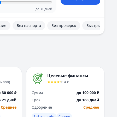
Е
Екатеринбург
до
31
дней
И
Иваново
шие
Без паспорта
Без проверок
Быстрые
Ижевск
Иркутск
К
Казань
Калининград
Кемерово
Киров
Краснодар
Целевые финансы
Красноярск
зывов
)
4.6
Курск
Л
 30 000 ₽
Сумма
до 100 000 ₽
Липецк
о 21 дней
Срок
до 168 дней
М
Среднее
Одобрение
Среднее
Магнитогорск
Махачкала
Займ онлайн
Срочно