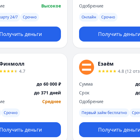
ие
Высокое
Одобрение
карту 24/7
Срочно
Онлайн
Срочно
Получить деньги
Получить деньг
Финмолл
Езаём
4.7
4.8
(
12
от
до 60 000 ₽
Сумма
до
до 371 дней
Срок
д
ие
Среднее
Одобрение
Срочно
Первый займ бесплатно
Сро
Получить деньги
Получить деньг