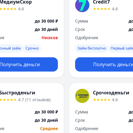
МедиумСкор
Credit7
4.6
4.6
до 30 000 ₽
Сумма
до
до 30 дней
Срок
д
ие
Низкое
Одобрение
рочный займ
Срочно
Займ бесплатно
Первый зай
Получить деньги
Получить деньг
Быстроденьги
Срочноденьги
4.7
(
11
отзывов
)
4.6
до 30 000 ₽
Сумма
до
до 30 дней
Срок
д
ие
Среднее
Одобрение