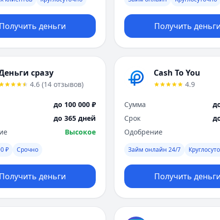
Получить деньги
Получить деньг
Деньги сразу
Cash To You
4.6
(
14
отзывов
)
4.9
до 100 000 ₽
Сумма
до
до 365 дней
Срок
д
ие
Высокое
Одобрение
0 ₽
Срочно
Займ онлайн 24/7
Круглосут
Получить деньги
Получить деньг