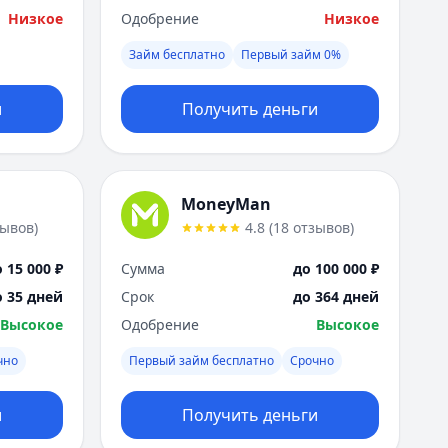
Низкое
Одобрение
Низкое
Займ бесплатно
Первый займ 0%
и
Получить деньги
MoneyMan
зывов
)
4.8
(
18
отзывов
)
 15 000 ₽
Сумма
до 100 000 ₽
о 35 дней
Срок
до 364 дней
Высокое
Одобрение
Высокое
чно
Первый займ бесплатно
Срочно
и
Получить деньги