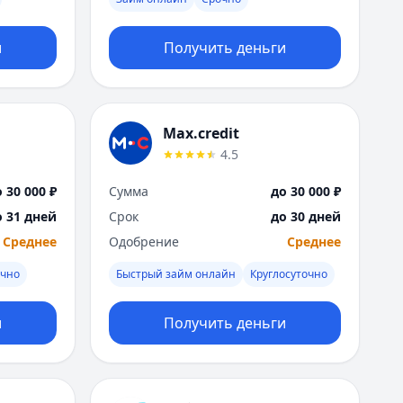
Москва
Н
и
Получить деньги
Набережные Челны
Нижний Новгород
Новокузнецк
Новосибирск
Max.credit
О
4.5
Омск
Оренбург
 30 000 ₽
Сумма
до 30 000 ₽
П
о 31 дней
Срок
до 30 дней
Пенза
Среднее
Одобрение
Среднее
Пермь
Р
очно
Быстрый займ онлайн
Круглосуточно
Ростов-на-Дону
Рязань
и
Получить деньги
С
Самара
Санкт-Петербург