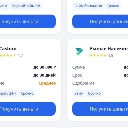
займ
Первый займ 0%
Займ бесплатно
Срочно
Получить деньги
Получить деньг
Cashiro
Умные Наличн
4.7
4.9
до 30 000 ₽
Сумма
до
до 30 дней
Срок
д
ие
Среднее
Одобрение
карту 24/7
Срочно
Займ
Срочно
Получить деньги
Получить деньг