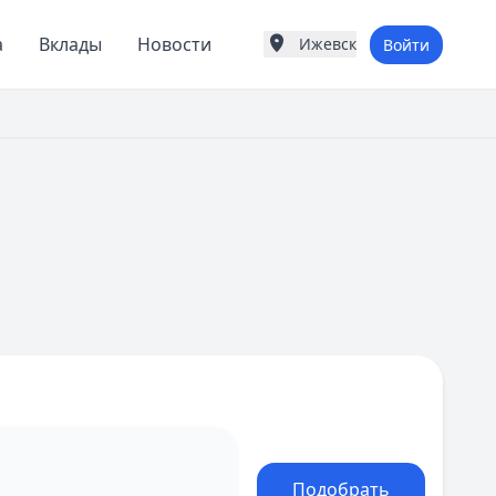
а
Вклады
Новости
Ижевск
Войти
Города России
Популярные города
Москва
Санкт-Петербург
Екатеринбург
Казань
А
Астрахань
Б
Барнаул
Белгород
Брянск
В
Владивосток
Владимир
Волгоград
Воронеж
Подобрать