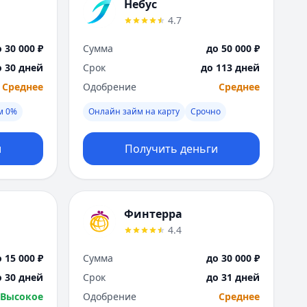
Саратов
Небус
Севастополь
4.7
Сочи
 30 000 ₽
Сумма
до 50 000 ₽
Сургут
Т
о 30 дней
Срок
до 113 дней
Тверь
Среднее
Одобрение
Среднее
Тольятти
м 0%
Онлайн займ на карту
Срочно
Томск
Тула
и
Получить деньги
Тюмень
У
Ульяновск
Уфа
Финтерра
Х
4.4
Хабаровск
Ч
 15 000 ₽
Сумма
до 30 000 ₽
Чебоксары
о 30 дней
Срок
до 31 дней
Челябинск
Высокое
Одобрение
Среднее
Чита