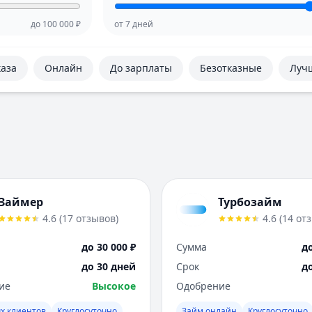
до
100 000
₽
от
7
дней
каза
Онлайн
До зарплаты
Безотказные
Луч
Займер
Турбозайм
4.6
(
17
отзывов
)
4.6
(
14
от
до 30 000 ₽
Сумма
до
до 30 дней
Срок
д
ие
Высокое
Одобрение
х клиентов
Круглосуточно
Займ онлайн
Круглосуточно