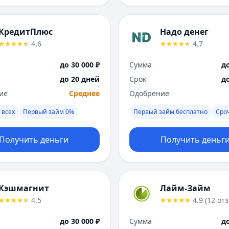
КредитПлюс
Надо денег
4.6
4.7
до 30 000 ₽
Сумма
до
до 20 дней
Срок
д
ие
Среднее
Одобрение
 всех
Первый займ 0%
Первый займ бесплатно
Сро
Получить деньги
Получить деньг
Кэшмагнит
Лайм-Займ
4.5
4.9
(
12
от
до 30 000 ₽
Сумма
до