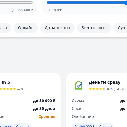
до
100 000
₽
от
7
дней
каза
Онлайн
До зарплаты
Безотказные
Луч
Fin 5
Деньги сразу
4.8
4.6
(
14
от
до 30 000 ₽
Сумма
до 
до 30 дней
Срок
до
ие
Среднее
Одобрение
деньги
Срочно
До 100 000 ₽
Срочно