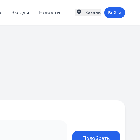
а
Вклады
Новости
Казань
Войти
Города России
Популярные города
Москва
Санкт-Петербург
Екатеринбург
Казань
А
Астрахань
Б
Барнаул
Белгород
Брянск
В
Владивосток
Владимир
Волгоград
Воронеж
Подобрать