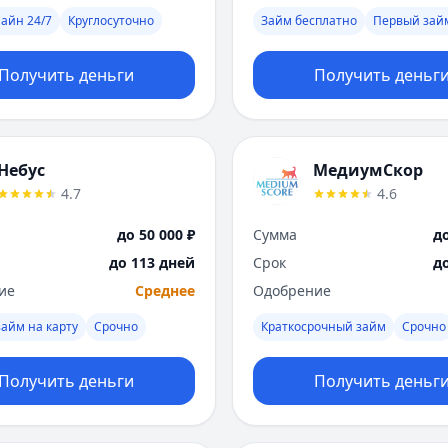
айн 24/7
Круглосуточно
Займ бесплатно
Первый зай
Получить деньги
Получить деньг
Небус
МедиумСкор
4.7
4.6
до 50 000 ₽
Сумма
до
до 113 дней
Срок
д
ие
Среднее
Одобрение
айм на карту
Срочно
Краткосрочный займ
Срочно
Получить деньги
Получить деньг