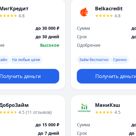
МигКредит
Belkacredit
4.8
4.8
до 30 000 ₽
Сумма
до
до 30 дней
Срок
д
ие
Высокое
Одобрение
лайн
На любые цели
Займ бесплатно
Срочно
Получить деньги
Получить деньг
ДоброЗайм
МаниКэш
4.5
(
11
отзывов
)
4.5
до 15 000 ₽
Сумма
до
до 7 дней
Срок
до