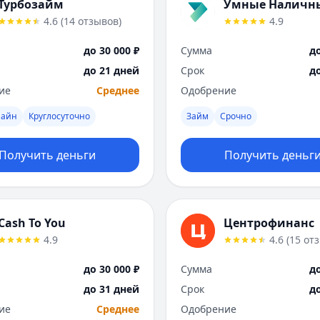
Турбозайм
Умные Наличн
4.6
(
14
отзывов
)
4.9
до 30 000 ₽
Сумма
до
до 21 дней
Срок
д
ие
Среднее
Одобрение
лайн
Круглосуточно
Займ
Срочно
Получить деньги
Получить деньг
Cash To You
Центрофинанс
4.9
4.6
(
15
от
до 30 000 ₽
Сумма
до
до 31 дней
Срок
д
ие
Среднее
Одобрение