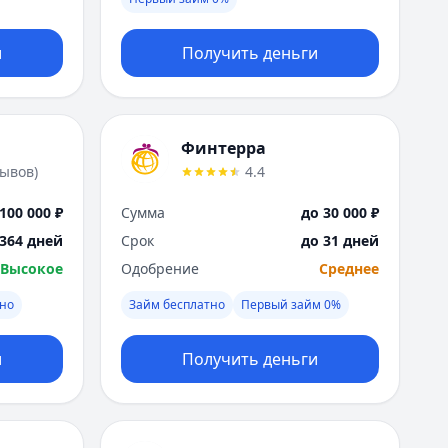
Москва
Н
и
Получить деньги
Набережные Челны
Нижний Новгород
Новокузнецк
Новосибирск
Финтерра
О
зывов
)
4.4
Омск
Оренбург
100 000 ₽
Сумма
до 30 000 ₽
П
 364 дней
Срок
до 31 дней
Пенза
Высокое
Одобрение
Среднее
Пермь
Р
чно
Займ бесплатно
Первый займ 0%
Ростов-на-Дону
Рязань
и
Получить деньги
С
Самара
Санкт-Петербург