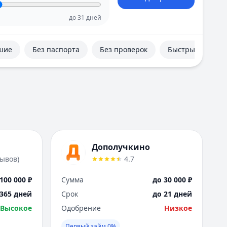
Е
Екатеринбург
до
31
дней
И
Иваново
шие
Без паспорта
Без проверок
Быстрые
Ижевск
Иркутск
К
Казань
Калининград
Кемерово
Киров
Краснодар
Дополучкино
Красноярск
зывов
)
4.7
Курск
Л
100 000 ₽
Сумма
до 30 000 ₽
Липецк
 365 дней
Срок
до 21 дней
М
Высокое
Одобрение
Низкое
Магнитогорск
Махачкала
Первый займ 0%