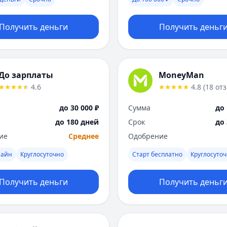
Получить деньги
Получить деньг
До зарплаты
MoneyMan
4.6
4.8
(
18
от
до 30 000 ₽
Сумма
до 
до 180 дней
Срок
до
ие
Среднее
Одобрение
лайн
Круглосуточно
Старт бесплатно
Круглосуто
Получить деньги
Получить деньг