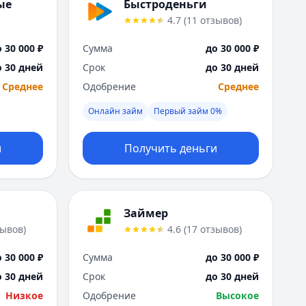
Саратов
ые
Быстроденьги
Севастополь
4.7
(
11
отзывов
)
Сочи
 30 000 ₽
Сумма
до 30 000 ₽
Сургут
Т
о 30 дней
Срок
до 30 дней
Тверь
Среднее
Одобрение
Среднее
Тольятти
Онлайн займ
Первый займ 0%
Томск
Тула
и
Получить деньги
Тюмень
У
Ульяновск
Уфа
Займер
Х
зывов
)
4.6
(
17
отзывов
)
Хабаровск
Ч
 30 000 ₽
Сумма
до 30 000 ₽
Чебоксары
о 30 дней
Срок
до 30 дней
Челябинск
Низкое
Одобрение
Высокое
Чита