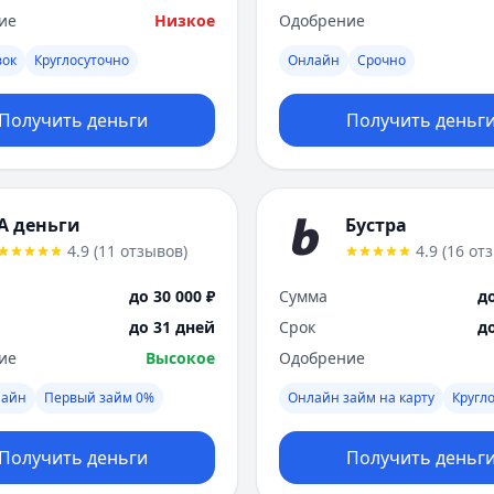
ие
Низкое
Одобрение
вок
Круглосуточно
Онлайн
Срочно
Получить деньги
Получить деньг
А деньги
Бустра
4.9
(
11
отзывов
)
4.9
(
16
от
до 30 000 ₽
Сумма
до
до 31 дней
Срок
д
ие
Высокое
Одобрение
лайн
Первый займ 0%
Онлайн займ на карту
Кругл
Получить деньги
Получить деньг