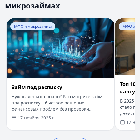
микрозаймах
Займ под расписку
Кратко:
Нужны деньги срочно? Рассмотрите займ под рас
Опубликовано:
17 ноября 2025 г.
Перейти к статье:
Займ под расписку
Перейти к
Категория:
МФО и микрозаймы
МФО и микрозаймы
МФО и м
Читать статью
​Топ 10 лучших займов онлайн на карту в 2025 году
Кратко:
В 2025 году получить займ онлайн на карту ста
Опубликовано:
17 ноября 2025 г.
Категория:
МФО и микрозаймы
Читать статью
​Займы в Крыму
​Топ 10
Кратко:
Оформите займ до 100 000 рублей онлайн за нес
Займ под расписку
карту в
Опубликовано:
17 ноября 2025 г.
Нужны деньги срочно? Рассмотрите займ
В 2025 г
Категория:
МФО и микрозаймы
под расписку – быстрое решение
стало пр
Читать статью
финансовых проблем без проверки
дней, пе
кредитной истории. Суммы от 5 000 до 300
Онлайн займы – как выбрать и получить
17 ноября 2025 г.
нужен то
000 рублей, сроком до 12 месяцев,
17 ноя
Кратко:
Получите онлайн заем до 100 000 рублей всего 
одобрени
возможна нулевая ставка для знакомых.
Опубликовано:
17 ноября 2025 г.
выгодны
Оформление занимает всего несколько
вопросы 
Категория:
МФО и микрозаймы