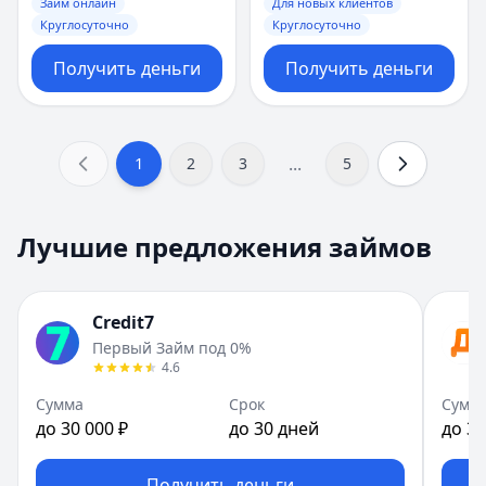
Займ онлайн
Для новых клиентов
Круглосуточно
Круглосуточно
Получить деньги
Получить деньги
...
1
2
3
5
Лучшие предложения займов
Credit7
Первый Займ под 0%
4.6
Сумма
Срок
Сумм
до 30 000 ₽
до 30 дней
до 30
Получить деньги