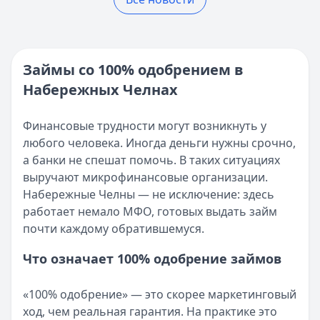
Кратко:
Разбираем, где в 2025 году в России взять онла
Реестр МФО ЦБ РФ - проверка МФО на официальном сай
Опубликовано:
5 декабря 2025 г.
Кратко:
Нужны деньги прямо сейчас? Получите онлайн-з
Категория:
МФО
Опубликовано:
16 ноября 2025 г.
Читать новость
Категория:
МФО и микрозаймы
Займы со 100% одобрением в
Возврат переплаты в «Займере»: актуальная инструкци
Читать статью
Набережных Челнах
Кратко:
Разбираем, как вернуть переплату или ошибочно
Все статьи
Опубликовано:
5 декабря 2025 г.
Категория:
МФО
Финансовые трудности могут возникнуть у
Читать новость
любого человека. Иногда деньги нужны срочно,
Срочный микрозайм 15 000 ₽ на карту: свежая подборка
а банки не спешат помочь. В таких ситуациях
Кратко:
Нужны 15 000 рублей на карту прямо сегодня? 
выручают микрофинансовые организации.
Опубликовано:
5 декабря 2025 г.
Набережные Челны — не исключение: здесь
Категория:
МФО
работает немало МФО, готовых выдать займ
Читать новость
почти каждому обратившемуся.
Рекордный рост доли клиентов МФО с iPhone: что стоит
Что означает 100% одобрение займов
Кратко:
В III квартале 2025 года владельцы iPhone офо
Опубликовано:
5 декабря 2025 г.
«100% одобрение» — это скорее маркетинговый
Категория:
МФО
ход, чем реальная гарантия. На практике это
Читать новость