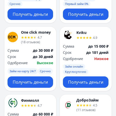
Срочно
Первый займ 0%
Получить деньги
Получить деньги
One click money
Kviku
4.7
4.9
(
18
отзывов
)
Сумма
до 15 000 ₽
Сумма
до 30 000 ₽
Срок
до 181 дней
Срок
до 30 дней
Одобрение
Низкое
Одобрение
Высокое
Займ онлайн
Займ на карту 24/7
Срочно
Круглосуточно
Получить деньги
Получить деньги
ДоброЗайм
Финмолл
4.5
4.7
(
11
отзывов
)
Сумма
до 60 000 ₽