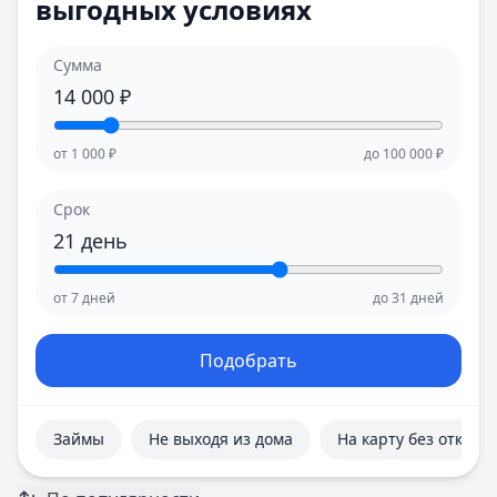
выгодных условиях
Е
Е
Екатеринбург
Екатеринбург
И
И
Сумма
Иваново
Иваново
14 000
₽
Ижевск
Ижевск
Иркутск
Иркутск
от
1 000
₽
до
100 000
₽
К
К
Казань
Казань
Срок
Калининград
Калининград
21
день
Кемерово
Кемерово
Киров
Киров
от
7
дней
до
31
дней
Краснодар
Краснодар
Красноярск
Красноярск
Курск
Курск
Подобрать
Л
Л
Липецк
Липецк
М
М
Займы
Не выходя из дома
На карту без отказа
Магнитогорск
Магнитогорск
Махачкала
Махачкала