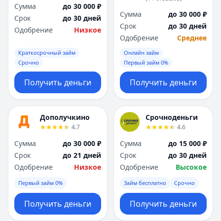
Саратов
Саратов
Сумма
до 30 000 ₽
Севастополь
Севастополь
Сумма
до 30 000 ₽
Срок
до 30 дней
Сочи
Сочи
Срок
до 30 дней
Одобрение
Низкое
Сургут
Сургут
Одобрение
Среднее
Т
Т
Краткосрочный займ
Онлайн займ
Тверь
Тверь
Срочно
Первый займ 0%
Тольятти
Тольятти
Получить деньги
Получить деньги
Томск
Томск
Тула
Тула
Тюмень
Тюмень
Дополучкино
Срочноденьги
У
У
4.7
4.6
Ульяновск
Ульяновск
Уфа
Уфа
Сумма
до 30 000 ₽
Сумма
до 15 000 ₽
Х
Х
Срок
до 21 дней
Срок
до 30 дней
Хабаровск
Хабаровск
Одобрение
Низкое
Одобрение
Высокое
Ч
Ч
Первый займ 0%
Займ бесплатно
Срочно
Чебоксары
Чебоксары
Челябинск
Челябинск
Получить деньги
Получить деньги
Чита
Чита