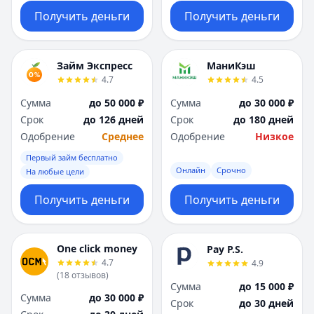
Получить деньги
Получить деньги
Займ Экспресс
МаниКэш
4.7
4.5
Сумма
до 50 000 ₽
Сумма
до 30 000 ₽
Срок
до 126 дней
Срок
до 180 дней
Одобрение
Среднее
Одобрение
Низкое
Первый займ бесплатно
Онлайн
Срочно
На любые цели
Получить деньги
Получить деньги
One click money
Pay P.S.
4.7
4.9
(
18
отзывов
)
Сумма
до 15 000 ₽
Сумма
до 30 000 ₽
Срок
до 30 дней