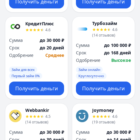
Получить деньги
Получить деньги
Турбозайм
КредитПлюс
4.6
4.6
(
14
отзывов
)
Сумма
до 30 000 ₽
Сумма
до 100 000 ₽
Срок
до 20 дней
Срок
до 168 дней
Одобрение
Среднее
Одобрение
Высокое
Займ для всех
Займ онлайн
Первый займ 0%
Круглосуточно
Получить деньги
Получить деньги
Webbankir
Joymoney
4.5
4.6
(
14
отзывов
)
(
19
отзывов
)
Сумма
до 30 000 ₽
Сумма
до 30 000 ₽
Срок
до 30 дней
Срок
до 14 дней