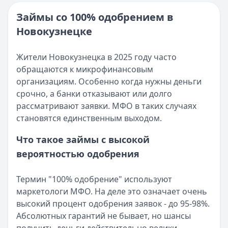
Опубликовано:
16 ноября 2025 г.
Читать новость
Категория:
МФО и микрозаймы
Займы со 100% одобрением в
Возврат переплаты в «Займере»: актуальная инструкци
Читать статью
Новокузнецке
Кратко:
Разбираем, как вернуть переплату или ошибочно
Все статьи
Опубликовано:
5 декабря 2025 г.
Категория:
МФО
Жители Новокузнецка в 2025 году часто
Читать новость
обращаются к микрофинансовым
Срочный микрозайм 15 000 ₽ на карту: свежая подборка
организациям. Особенно когда нужны деньги
Кратко:
Нужны 15 000 рублей на карту прямо сегодня? 
срочно, а банки отказывают или долго
Опубликовано:
5 декабря 2025 г.
рассматривают заявки. МФО в таких случаях
Категория:
МФО
становятся единственным выходом.
Читать новость
Что такое займы с высокой
Рекордный рост доли клиентов МФО с iPhone: что стоит
вероятностью одобрения
Кратко:
В III квартале 2025 года владельцы iPhone офо
Опубликовано:
5 декабря 2025 г.
Категория:
МФО
Термин "100% одобрение" используют
Читать новость
маркетологи МФО. На деле это означает очень
57 сервисов микрозаймов через Госуслуги: где быстрее
высокий процент одобрения заявок - до 95-98%.
Кратко:
Авторизация через Госуслуги ускоряет оформле
Абсолютных гарантий не бывает, но шансы
Опубликовано:
23 ноября 2025 г.