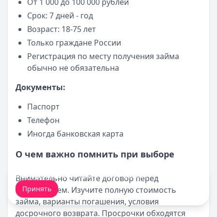
От 1 000 до 100 000 рублей
Срок: 7 дней - год
Возраст: 18-75 лет
Только граждане России
Регистрация по месту получения займа
обычно не обязательна
Документы:
Паспорт
Телефон
Иногда банковская карта
О чем важно помнить при выборе
Мы обрабатываем ваши
cookie-файлы
.
Внимательно читайте договор перед
Принять
подписанием. Изучите полную стоимость
займа, варианты погашения, условия
досрочного возврата. Просрочки обходятся