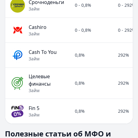
Срочноденьги
0 - 0,8%
0 - 292%
Займ
Cashiro
0 - 0,8%
0 - 292%
Займ
Cash To You
0,8%
292%
Займ
Целевые
0,8%
292%
финансы
Займ
Fin 5
0,8%
292%
Займ
Полезные статьи об МФО и микрозаймах
Полезные статьи об МФО и
Раздел:
МФО и микрозаймы
. Всего статей:
8
.