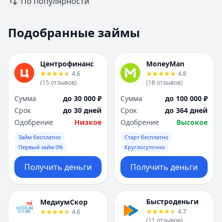
По популярности
Москва
Москва
Н
Н
Подобранные займы
Набережные Челны
Набережные Челн
Нижний Новгород
Нижний Новгород
Новокузнецк
Новокузнецк
Центрофинанс
MoneyMan
Новосибирск
Новосибирск
4.6
4.8
О
О
(
15
отзывов
)
(
18
отзывов
)
Омск
Омск
Сумма
до 30 000 ₽
Сумма
до 100 000 ₽
Оренбург
Оренбург
Срок
до 30 дней
Срок
до 364 дней
П
П
Одобрение
Низкое
Одобрение
Высокое
Пенза
Пенза
Займ бесплатно
Старт бесплатно
Пермь
Пермь
Первый займ 0%
Круглосуточно
Р
Р
Ростов-на-Дону
Ростов-на-Дону
Получить деньги
Получить деньги
Рязань
Рязань
С
С
Самара
Самара
Быстроденьги
МедиумСкор
Санкт-Петербург
Санкт-Петербург
4.7
4.6
(
11
отзывов
)