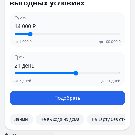
выгодных условиях
Е
Е
Екатеринбург
Екатеринбург
И
И
Сумма
Иваново
Иваново
14 000
₽
Ижевск
Ижевск
Иркутск
Иркутск
от
1 000
₽
до
100 000
₽
К
К
Казань
Казань
Срок
Калининград
Калининград
21
день
Кемерово
Кемерово
Киров
Киров
от
7
дней
до
31
дней
Краснодар
Краснодар
Красноярск
Красноярск
Курск
Курск
Подобрать
Л
Л
Липецк
Липецк
М
М
Займы
Не выходя из дома
На карту без отказа
Магнитогорск
Магнитогорск
Махачкала
Махачкала