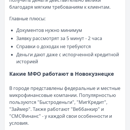
получить деньги действительно велики
Категория:
МФО
благодаря мягким требованиям к клиентам.
Читать новость
Главные плюсы:
Смс о «одобренном займе» от Bigmani Ru: как действов
Кратко:
Пришло СМС об одобрении займа от Bigmani Ru?
Документов нужно минимум
Опубликовано:
23 ноября 2025 г.
Заявку рассмотрят за 5 минут - 2 часа
Категория:
МФО
Справки о доходах не требуются
Читать новость
Деньги дают даже с испорченной кредитной
Все новости
историей
Какие МФО работают в Новокузнецке
В городе представлены федеральные и местные
микрофинансовые компании. Популярностью
пользуются "Быстроденьги", "МигКредит",
"Займер". Также работают "Веббанкир" и
"СМСФинанс" - у каждой свои особенности и
условия.