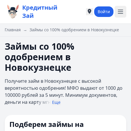
Кредитный
Войти
Города России
Города России
Зай
Популярные города
Популярные город
Москва
Москва
Главная
→
Займы со 100% одобрением в Новокузнецке
Санкт-Петербург
Санкт-Петербург
Екатеринбург
Екатеринбург
Займы со 100%
Казань
Казань
одобрением в
А
А
Астрахань
Астрахань
Новокузнецке
Б
Б
Барнаул
Барнаул
Получите займ в Новокузнецке с высокой
Белгород
Белгород
вероятностью одобрения! МФО выдают от 1000 до
Брянск
Брянск
100000 рублей за 5 минут. Минимум документов,
В
В
деньги на карт
у мгн
Еще
Владивосток
Владивосток
Владимир
Владимир
Волгоград
Волгоград
Подберем займы на
Воронеж
Воронеж