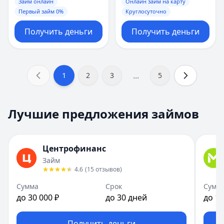
Займ онлайн
Онлайн займ на карту
Первый займ 0%
Круглосуточно
Получить деньги
Получить деньги
...
1
2
3
5
Лучшие предложения займов
Центрофинанс
Займ
4.6
(
15
отзывов
)
Сумма
Срок
Сумм
до 30 000 ₽
до 30 дней
до 10
Получить деньги