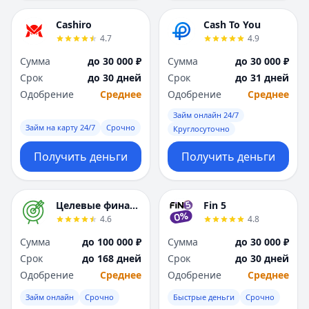
Я
Я
Ярославль
Ярославль
Cashiro
Cash To You
4.7
4.9
Вся Россия
Вся Россия
Сумма
до 30 000 ₽
Сумма
до 30 000 ₽
Срок
до 30 дней
Срок
до 31 дней
Одобрение
Среднее
Одобрение
Среднее
Займ онлайн 24/7
Займ на карту 24/7
Срочно
Круглосуточно
Получить деньги
Получить деньги
Целевые финансы
Fin 5
4.6
4.8
Сумма
до 100 000 ₽
Сумма
до 30 000 ₽
Срок
до 168 дней
Срок
до 30 дней
Одобрение
Среднее
Одобрение
Среднее
Займ онлайн
Срочно
Быстрые деньги
Срочно