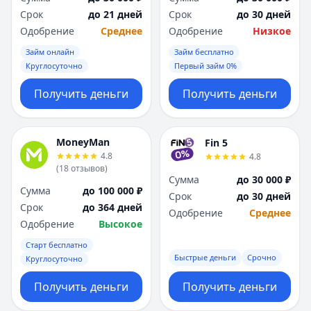
Саратов
Саратов
Срок
до 21 дней
Срок
до 30 дней
Севастополь
Севастополь
Одобрение
Среднее
Одобрение
Низкое
Сочи
Сочи
Сургут
Сургут
Займ онлайн
Займ бесплатно
Круглосуточно
Первый займ 0%
Т
Т
Тверь
Тверь
Получить деньги
Получить деньги
Тольятти
Тольятти
Томск
Томск
Тула
Тула
MoneyMan
Fin 5
Тюмень
Тюмень
4.8
4.8
У
У
(
18
отзывов
)
Сумма
до 30 000 ₽
Ульяновск
Ульяновск
Сумма
до 100 000 ₽
Срок
до 30 дней
Уфа
Уфа
Срок
до 364 дней
Одобрение
Среднее
Х
Х
Одобрение
Высокое
Хабаровск
Хабаровск
Старт бесплатно
Ч
Ч
Быстрые деньги
Срочно
Круглосуточно
Чебоксары
Чебоксары
Челябинск
Челябинск
Получить деньги
Получить деньги
Чита
Чита