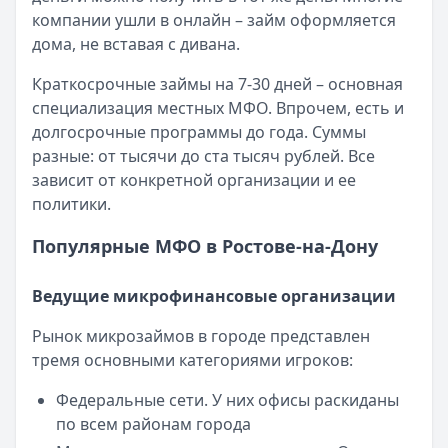
Опубликовано:
23 ноября 2025 г.
компании ушли в онлайн – займ оформляется
Категория:
МФО
дома, не вставая с дивана.
Читать новость
Краткосрочные займы на 7-30 дней – основная
Смс о «одобренном займе» от Bigmani Ru: как действов
специализация местных МФО. Впрочем, есть и
Кратко:
Пришло СМС об одобрении займа от Bigmani Ru?
долгосрочные программы до года. Суммы
Опубликовано:
23 ноября 2025 г.
разные: от тысячи до ста тысяч рублей. Все
Категория:
МФО
зависит от конкретной организации и ее
Читать новость
политики.
Все новости
Популярные МФО в Ростове-на-Дону
Ведущие микрофинансовые организации
Рынок микрозаймов в городе представлен
тремя основными категориями игроков:
Федеральные сети. У них офисы раскиданы
по всем районам города