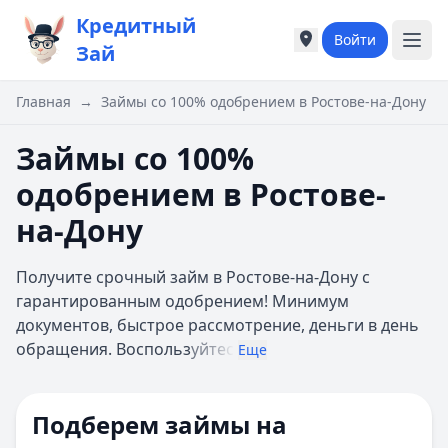
Кредитный
Войти
Города России
Города России
Зай
Популярные города
Популярные город
Москва
Москва
Главная
→
Займы со 100% одобрением в Ростове-на-Дону
Санкт-Петербург
Санкт-Петербург
Екатеринбург
Екатеринбург
Займы со 100%
Казань
Казань
одобрением в Ростове-
А
А
Астрахань
Астрахань
на-Дону
Б
Б
Барнаул
Барнаул
Получите срочный займ в Ростове-на-Дону с
Белгород
Белгород
гарантированным одобрением! Минимум
Брянск
Брянск
документов, быстрое рассмотрение, деньги в день
В
В
обращения. Воспольз
уйтес
Еще
Владивосток
Владивосток
Владимир
Владимир
Волгоград
Волгоград
Подберем займы на
Воронеж
Воронеж