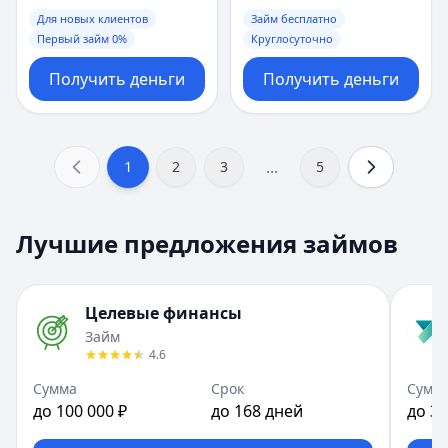
Для новых клиентов
Займ бесплатно
Первый займ 0%
Круглосуточно
Получить деньги
Получить деньги
...
1
2
3
5
Лучшие предложения займов
Целевые финансы
Займ
4.6
Сумма
Срок
Сумм
до 100 000 ₽
до 168 дней
до 30