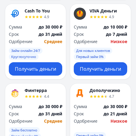
Я
Я
Ярославль
Ярославль
Cash To You
VIVA Деньги
4.9
4.9
Вся Россия
Вся Россия
Сумма
до 30 000 ₽
Сумма
до 10 000 ₽
Срок
до 31 дней
Срок
до 7 дней
Одобрение
Среднее
Одобрение
Низкое
Займ онлайн 24/7
Для новых клиентов
Круглосуточно
Первый займ 0%
Получить деньги
Получить деньги
Финтерра
Дополучкино
4.4
4.7
Сумма
до 30 000 ₽
Сумма
до 30 000 ₽
Срок
до 31 дней
Срок
до 21 дней
Одобрение
Среднее
Одобрение
Низкое
Займ бесплатно
Первый займ 0%