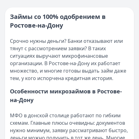
Кратко:
Нужны деньги прямо сейчас? Получите онлайн-з
Категория:
МФО
Опубликовано:
16 ноября 2025 г.
Читать новость
Категория:
МФО и микрозаймы
Займы со 100% одобрением в
Возврат переплаты в «Займере»: актуальная инструкци
Читать статью
Ростове-на-Дону
Кратко:
Разбираем, как вернуть переплату или ошибочно
Все статьи
Опубликовано:
5 декабря 2025 г.
Категория:
МФО
Срочно нужны деньги? Банки отказывают или
Читать новость
тянут с рассмотрением заявки? В таких
Срочный микрозайм 15 000 ₽ на карту: свежая подборка
ситуациях выручают микрофинансовые
Кратко:
Нужны 15 000 рублей на карту прямо сегодня? 
организации. В Ростове-на-Дону их работает
Опубликовано:
5 декабря 2025 г.
множество, и многие готовы выдать займ даже
Категория:
МФО
тем, у кого испорчена кредитная история.
Читать новость
Особенности микрозаймов в Ростове-
Рекордный рост доли клиентов МФО с iPhone: что стоит
на-Дону
Кратко:
В III квартале 2025 года владельцы iPhone офо
Опубликовано:
5 декабря 2025 г.
Категория:
МФО
МФО в донской столице работают по гибким
Читать новость
схемам. Главные плюсы очевидны: документов
57 сервисов микрозаймов через Госуслуги: где быстрее
нужно минимум, заявку рассматривают быстро,
Кратко:
Авторизация через Госуслуги ускоряет оформле
деньги можно получить в тот же день. Многие