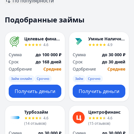
По популярности
Москва
Москва
Н
Н
Подобранные займы
Набережные Челны
Набережные Челн
Нижний Новгород
Нижний Новгород
Новокузнецк
Новокузнецк
Целевые финансы
Умные Наличные
Новосибирск
Новосибирск
4.6
4.9
О
О
Сумма
до 100 000 ₽
Сумма
до 30 000 ₽
Омск
Омск
Срок
до 168 дней
Срок
до 30 дней
Оренбург
Оренбург
Одобрение
Среднее
Одобрение
Среднее
П
П
Пенза
Пенза
Займ онлайн
Срочно
Займ
Срочно
Пермь
Пермь
Получить деньги
Получить деньги
Р
Р
Ростов-на-Дону
Ростов-на-Дону
Рязань
Рязань
Турбозайм
Центрофинанс
С
С
4.6
4.6
Самара
Самара
(
14
отзывов
)
(
15
отзывов
)
Санкт-Петербург
Санкт-Петербург
Сумма
до 30 000 ₽
Сумма
до 30 000 ₽