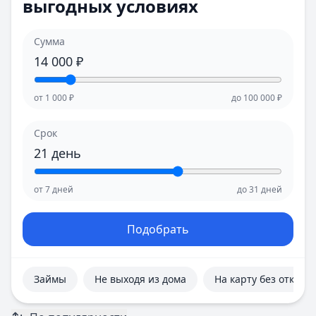
выгодных условиях
Е
Е
Екатеринбург
Екатеринбург
И
И
Сумма
Иваново
Иваново
14 000
₽
Ижевск
Ижевск
Иркутск
Иркутск
от
1 000
₽
до
100 000
₽
К
К
Казань
Казань
Срок
Калининград
Калининград
21
день
Кемерово
Кемерово
Киров
Киров
от
7
дней
до
31
дней
Краснодар
Краснодар
Красноярск
Красноярск
Курск
Курск
Подобрать
Л
Л
Липецк
Липецк
М
М
Займы
Не выходя из дома
На карту без отказа
Магнитогорск
Магнитогорск
Махачкала
Махачкала