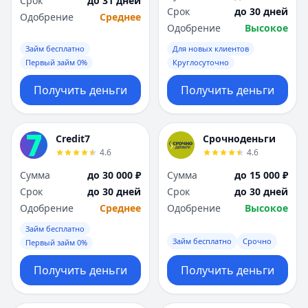
Срок
до 31 дней
Саратов
Саратов
Срок
до 30 дней
Одобрение
Среднее
Севастополь
Севастополь
Одобрение
Высокое
Сочи
Сочи
Займ бесплатно
Для новых клиентов
Сургут
Сургут
Первый займ 0%
Круглосуточно
Т
Т
Тверь
Тверь
Получить деньги
Получить деньги
Тольятти
Тольятти
Томск
Томск
Тула
Тула
Credit7
Срочноденьги
Тюмень
Тюмень
4.6
4.6
У
У
Сумма
до 30 000 ₽
Сумма
до 15 000 ₽
Ульяновск
Ульяновск
Срок
до 30 дней
Срок
до 30 дней
Уфа
Уфа
Одобрение
Среднее
Одобрение
Высокое
Х
Х
Займ бесплатно
Хабаровск
Хабаровск
Займ бесплатно
Срочно
Первый займ 0%
Ч
Ч
Чебоксары
Чебоксары
Получить деньги
Получить деньги
Челябинск
Челябинск
Чита
Чита