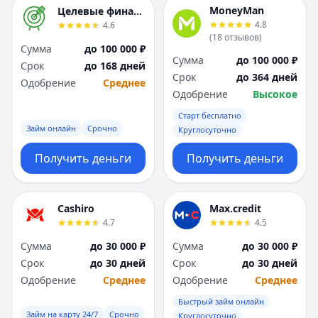
Я
Я
MoneyMan
Целевые финансы
Ярославль
Ярославль
4.8
4.6
(
18
отзывов
)
Вся Россия
Вся Россия
Сумма
до 100 000 ₽
Сумма
до 100 000 ₽
Срок
до 168 дней
Срок
до 364 дней
Одобрение
Среднее
Одобрение
Высокое
Старт бесплатно
Займ онлайн
Срочно
Круглосуточно
Получить деньги
Получить деньги
Cashiro
Max.credit
4.7
4.5
Сумма
до 30 000 ₽
Сумма
до 30 000 ₽
Срок
до 30 дней
Срок
до 30 дней
Одобрение
Среднее
Одобрение
Среднее
Быстрый займ онлайн
Займ на карту 24/7
Срочно
Круглосуточно