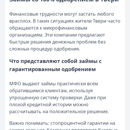
Возврат переплаты в «Займере»: актуальная инструкци
Читать статью
Кратко:
Разбираем, как вернуть переплату или ошибочно
Все статьи
Финансовые трудности могут застать любого
Опубликовано:
5 декабря 2025 г.
врасплох. В таких ситуациях жители Твери часто
Категория:
МФО
обращаются к микрофинансовым
Читать новость
организациям. Эти компании предлагают
Срочный микрозайм 15 000 ₽ на карту: свежая подборка
быстрые решения денежных проблем без
Кратко:
Нужны 15 000 рублей на карту прямо сегодня? 
сложных процедур одобрения.
Опубликовано:
5 декабря 2025 г.
Категория:
МФО
Что представляют собой займы с
Читать новость
гарантированным одобрением
Рекордный рост доли клиентов МФО с iPhone: что стоит
Кратко:
В III квартале 2025 года владельцы iPhone офо
МФО выдают займы практически всем
Опубликовано:
5 декабря 2025 г.
обратившимся клиентам, используя
Категория:
МФО
упрощенную систему проверки. Даже при
Читать новость
плохой кредитной истории можно
57 сервисов микрозаймов через Госуслуги: где быстрее
рассчитывать на положительное решение.
Кратко:
Авторизация через Госуслуги ускоряет оформле
Опубликовано:
23 ноября 2025 г.
Важно понимать: стопроцентной гарантии на
Категория:
МФО