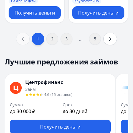
На любые цели
Круглосуточно
Получить деньги
Получить деньги
...
1
2
3
5
Лучшие предложения займов
Центрофинанс
Займ
4.6
(
15
отзывов
)
Сумма
Срок
Сумм
до 30 000 ₽
до 30 дней
до 30
Получить деньги