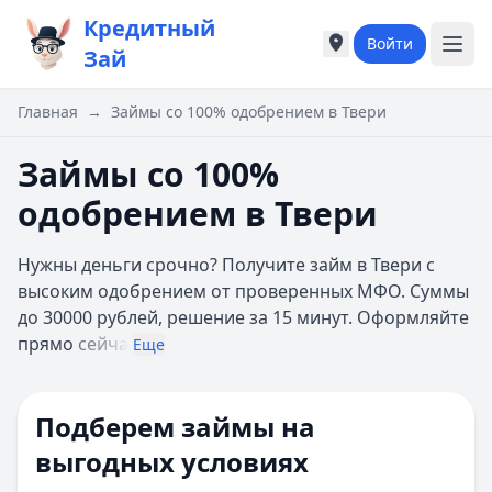
Кредитный
Войти
Города России
Города России
Зай
Популярные города
Популярные город
Москва
Москва
Главная
→
Займы со 100% одобрением в Твери
Санкт-Петербург
Санкт-Петербург
Екатеринбург
Екатеринбург
Займы со 100%
Казань
Казань
одобрением в Твери
А
А
Астрахань
Астрахань
Нужны деньги срочно? Получите займ в Твери с
Б
Б
высоким одобрением от проверенных МФО. Суммы
Барнаул
Барнаул
до 30000 рублей, решение за 15 минут. Оформляйте
Белгород
Белгород
прямо
сейча
Брянск
Брянск
Еще
В
В
Владивосток
Владивосток
Подберем займы на
Владимир
Владимир
Волгоград
Волгоград
выгодных условиях
Воронеж
Воронеж