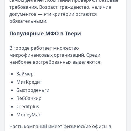
самом деле нет. Компании проверяют базовые
Читать новость
требования. Возраст, гражданство, наличие
Смс о «одобренном займе» от Bigmani Ru: как действов
документов — эти критерии остаются
Кратко:
Пришло СМС об одобрении займа от Bigmani Ru?
обязательными.
Опубликовано:
23 ноября 2025 г.
Категория:
МФО
Популярные МФО в Твери
Читать новость
Все новости
В городе работает множество
микрофинансовых организаций. Среди
наиболее востребованных выделяются:
Займер
МигКредит
Быстроденьги
Веббанкир
Creditplus
MoneyMan
Часть компаний имеет физические офисы в