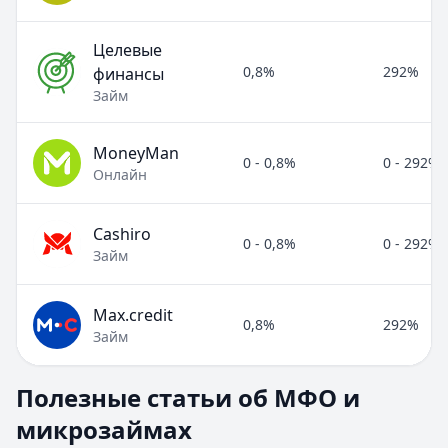
Целевые
0,8%
292%
финансы
Займ
MoneyMan
0 - 0,8%
0 - 292%
Онлайн
Cashiro
0 - 0,8%
0 - 292%
Займ
Max.credit
0,8%
292%
Займ
Полезные статьи об МФО и микрозаймах
Полезные статьи об МФО и
Раздел:
МФО и микрозаймы
. Всего статей:
8
.
микрозаймах
Займ под расписку