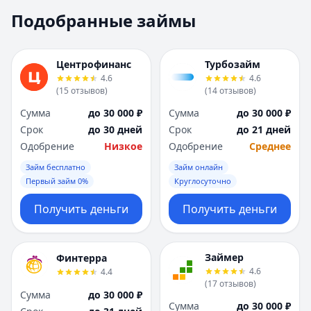
Москва
Москва
Подобранные займы
Н
Н
Набережные Челны
Набережные Челн
Нижний Новгород
Нижний Новгород
Центрофинанс
Турбозайм
Новокузнецк
Новокузнецк
4.6
4.6
(
15
отзывов
)
(
14
отзывов
)
Новосибирск
Новосибирск
О
О
Сумма
до 30 000 ₽
Сумма
до 30 000 ₽
Омск
Омск
Срок
до 30 дней
Срок
до 21 дней
Оренбург
Оренбург
Одобрение
Низкое
Одобрение
Среднее
П
П
Займ бесплатно
Займ онлайн
Пенза
Пенза
Первый займ 0%
Круглосуточно
Пермь
Пермь
Получить деньги
Получить деньги
Р
Р
Ростов-на-Дону
Ростов-на-Дону
Рязань
Рязань
Займер
Финтерра
С
С
4.6
4.4
Самара
Самара
(
17
отзывов
)
Сумма
до 30 000 ₽
Санкт-Петербург
Санкт-Петербург
Сумма
до 30 000 ₽