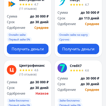
Я
Я
4.7
4.7
Ярославль
Ярославль
(
11
отзывов
)
Сумма
до 50 000 ₽
Вся Россия
Вся Россия
Сумма
до 30 000 ₽
Срок
до 113 дней
Срок
до 30 дней
Одобрение
Среднее
Одобрение
Среднее
Онлайн займ
Онлайн займ на карту
Первый займ 0%
Срочно
Получить деньги
Получить деньги
Центрофинанс
Credit7
4.6
4.6
(
15
отзывов
)
Сумма
до 30 000 ₽
Сумма
до 30 000 ₽
Срок
до 30 дней
Срок
до 30 дней
Одобрение
Среднее
Одобрение
Низкое
Займ бесплатно
Займ бесплатно
Первый займ 0%
Первый займ 0%