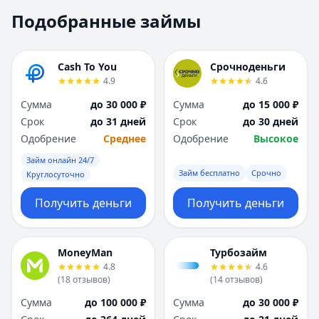
Москва
Москва
Подобранные займы
Н
Н
Набережные Челны
Набережные Челн
Нижний Новгород
Нижний Новгород
Cash To You
Срочноденьги
Новокузнецк
Новокузнецк
4.9
4.6
Новосибирск
Новосибирск
Сумма
до 30 000 ₽
Сумма
до 15 000 ₽
О
О
Срок
до 31 дней
Срок
до 30 дней
Омск
Омск
Одобрение
Среднее
Одобрение
Высокое
Оренбург
Оренбург
Займ онлайн 24/7
П
П
Займ бесплатно
Срочно
Круглосуточно
Пенза
Пенза
Пермь
Пермь
Получить деньги
Получить деньги
Р
Р
Ростов-на-Дону
Ростов-на-Дону
Рязань
Рязань
MoneyMan
Турбозайм
4.8
4.6
С
С
(
18
отзывов
)
(
14
отзывов
)
Самара
Самара
Сумма
до 100 000 ₽
Сумма
до 30 000 ₽
Санкт-Петербург
Санкт-Петербург