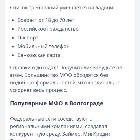
Смс о «одобренном займе» от Bigmani Ru: как действов
Список требований умещается на ладони:
Кратко:
Пришло СМС об одобрении займа от Bigmani Ru?
Опубликовано:
23 ноября 2025 г.
Возраст от 18 до 70 лет
Категория:
МФО
Российское гражданство
Читать новость
Паспорт
Все новости
Мобильный телефон
Банковская карта
Справки о доходах? Поручители? Забудьте об
этом. Большинство МФО обходятся без
подобных формальностей, что кардинально
ускоряет весь процесс.
Популярные МФО в Волгограде
Федеральные сети соседствуют с
региональными компаниями, создавая
конкурентную среду. Займер, МигКредит,