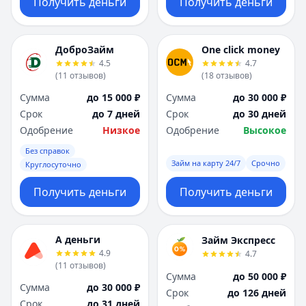
Получить деньги
Получить деньги
ДоброЗайм
One click money
4.5
4.7
(
11
отзывов
)
(
18
отзывов
)
Сумма
до 15 000 ₽
Сумма
до 30 000 ₽
Срок
до 7 дней
Срок
до 30 дней
Одобрение
Низкое
Одобрение
Высокое
Без справок
Займ на карту 24/7
Срочно
Круглосуточно
Получить деньги
Получить деньги
А деньги
Займ Экспресс
4.9
4.7
(
11
отзывов
)
Сумма
до 50 000 ₽
Сумма
до 30 000 ₽
Срок
до 126 дней
Срок
до 31 дней