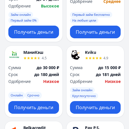
Одобрение
Среднее
Одобрение
Высокое
Займ онлайн
Первый займ бесплатно
Первый займ 0%
На любые цели
Получить деньги
Получить деньги
МаниКэш
Kviku
4.5
4.9
Сумма
до 30 000 ₽
Сумма
до 15 000 ₽
Срок
до 180 дней
Срок
до 181 дней
Одобрение
Низкое
Одобрение
Низкое
Займ онлайн
Онлайн
Срочно
Круглосуточно
Получить деньги
Получить деньги
Belkacredit
Pay P.S.