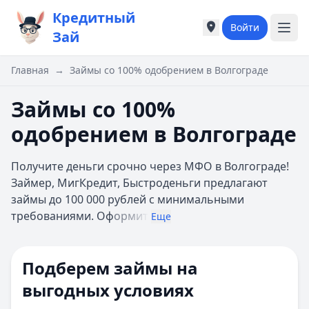
Кредитный
Войти
Города России
Города России
Зай
Популярные города
Популярные город
Москва
Москва
Главная
→
Займы со 100% одобрением в Волгограде
Санкт-Петербург
Санкт-Петербург
Екатеринбург
Екатеринбург
Займы со 100%
Казань
Казань
одобрением в Волгограде
А
А
Астрахань
Астрахань
Получите деньги срочно через МФО в Волгограде!
Б
Б
Займер, МигКредит, Быстроденьги предлагают
Барнаул
Барнаул
займы до 100 000 рублей с минимальными
Белгород
Белгород
требованиями. Оф
ормит
Брянск
Брянск
Еще
В
В
Владивосток
Владивосток
Подберем займы на
Владимир
Владимир
Волгоград
Волгоград
выгодных условиях
Воронеж
Воронеж