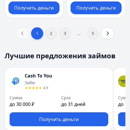
Получить деньги
Получить деньги
...
1
2
3
5
Лучшие предложения займов
Cash To You
Займ
4.9
Сумма
Срок
Сумм
до 30 000 ₽
до 31 дней
до 15
Получить деньги