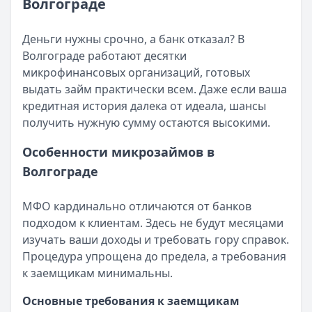
Волгограде
Кратко:
Разбираем, как вернуть переплату или ошибочно
Все статьи
Опубликовано:
5 декабря 2025 г.
Категория:
МФО
Деньги нужны срочно, а банк отказал? В
Читать новость
Волгограде работают десятки
Срочный микрозайм 15 000 ₽ на карту: свежая подборка
микрофинансовых организаций, готовых
Кратко:
Нужны 15 000 рублей на карту прямо сегодня? 
выдать займ практически всем. Даже если ваша
Опубликовано:
5 декабря 2025 г.
кредитная история далека от идеала, шансы
Категория:
МФО
получить нужную сумму остаются высокими.
Читать новость
Особенности микрозаймов в
Рекордный рост доли клиентов МФО с iPhone: что стоит
Волгограде
Кратко:
В III квартале 2025 года владельцы iPhone офо
Опубликовано:
5 декабря 2025 г.
Категория:
МФО
МФО кардинально отличаются от банков
Читать новость
подходом к клиентам. Здесь не будут месяцами
57 сервисов микрозаймов через Госуслуги: где быстрее
изучать ваши доходы и требовать гору справок.
Кратко:
Авторизация через Госуслуги ускоряет оформле
Процедура упрощена до предела, а требования
Опубликовано:
23 ноября 2025 г.
к заемщикам минимальны.
Категория:
МФО
Основные требования к заемщикам
Читать новость