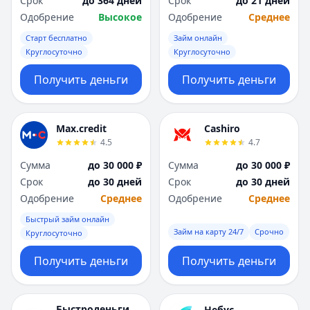
Срок
до 364 дней
Срок
до 21 дней
Саратов
Саратов
Одобрение
Высокое
Одобрение
Среднее
Севастополь
Севастополь
Сочи
Сочи
Старт бесплатно
Займ онлайн
Сургут
Сургут
Круглосуточно
Круглосуточно
Т
Т
Получить деньги
Получить деньги
Тверь
Тверь
Тольятти
Тольятти
Томск
Томск
Max.credit
Cashiro
Тула
Тула
4.5
4.7
Тюмень
Тюмень
Сумма
до 30 000 ₽
Сумма
до 30 000 ₽
У
У
Срок
до 30 дней
Срок
до 30 дней
Ульяновск
Ульяновск
Одобрение
Среднее
Одобрение
Среднее
Уфа
Уфа
Х
Х
Быстрый займ онлайн
Займ на карту 24/7
Срочно
Хабаровск
Хабаровск
Круглосуточно
Ч
Ч
Получить деньги
Получить деньги
Чебоксары
Чебоксары
Челябинск
Челябинск
Чита
Чита
Быстроденьги
Небус