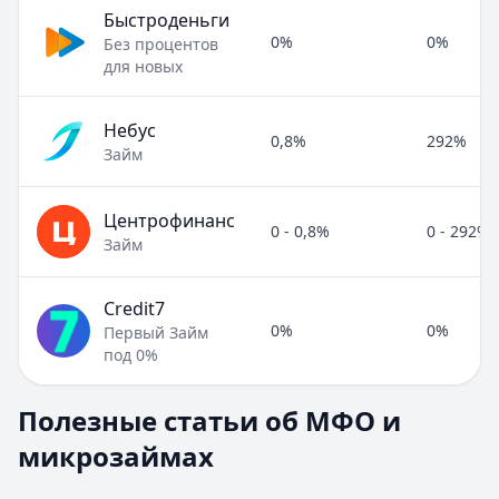
Быстроденьги
0%
0%
Без процентов
для новых
Небус
0,8%
292%
Займ
Центрофинанс
0 - 0,8%
0 - 292%
Займ
Credit7
0%
0%
Первый Займ
под 0%
Полезные статьи об МФО и микрозаймах
Полезные статьи об МФО и
Раздел:
МФО и микрозаймы
. Всего статей:
8
.
микрозаймах
Займ под расписку
Кратко:
Нужны деньги срочно? Рассмотрите займ под рас