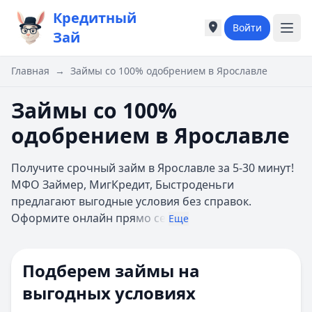
Кредитный
Войти
Города России
Города России
Зай
Популярные города
Популярные город
Москва
Москва
Главная
→
Займы со 100% одобрением в Ярославле
Санкт-Петербург
Санкт-Петербург
Екатеринбург
Екатеринбург
Займы со 100%
Казань
Казань
одобрением в Ярославле
А
А
Астрахань
Астрахань
Получите срочный займ в Ярославле за 5-30 минут!
Б
Б
МФО Займер, МигКредит, Быстроденьги
Барнаул
Барнаул
предлагают выгодные условия без справок.
Белгород
Белгород
Оформите онлайн пря
мо се
Брянск
Брянск
Еще
В
В
Владивосток
Владивосток
Подберем займы на
Владимир
Владимир
Волгоград
Волгоград
выгодных условиях
Воронеж
Воронеж