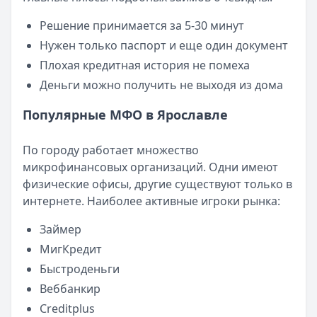
Категория:
МФО
Читать новость
Решение принимается за 5-30 минут
Смс о «одобренном займе» от Bigmani Ru: как действов
Нужен только паспорт и еще один документ
Кратко:
Пришло СМС об одобрении займа от Bigmani Ru?
Плохая кредитная история не помеха
Опубликовано:
23 ноября 2025 г.
Деньги можно получить не выходя из дома
Категория:
МФО
Читать новость
Популярные МФО в Ярославле
Все новости
По городу работает множество
микрофинансовых организаций. Одни имеют
физические офисы, другие существуют только в
интернете. Наиболее активные игроки рынка:
Займер
МигКредит
Быстроденьги
Веббанкир
Creditplus