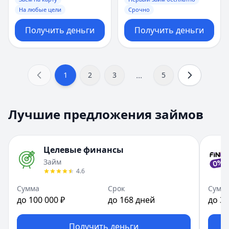
На любые цели
Срочно
Получить деньги
Получить деньги
...
1
2
3
5
Лучшие предложения займов
Целевые финансы
Займ
4.6
Сумма
Срок
Сумм
до 100 000 ₽
до 168 дней
до 30
Получить деньги