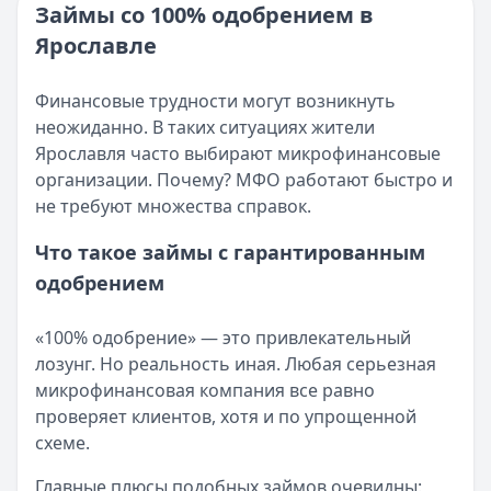
Категория:
МФО и микрозаймы
Займы со 100% одобрением в
Возврат переплаты в «Займере»: актуальная инструкци
Читать статью
Ярославле
Кратко:
Разбираем, как вернуть переплату или ошибочно
Все статьи
Опубликовано:
5 декабря 2025 г.
Категория:
МФО
Финансовые трудности могут возникнуть
Читать новость
неожиданно. В таких ситуациях жители
Срочный микрозайм 15 000 ₽ на карту: свежая подборка
Ярославля часто выбирают микрофинансовые
Кратко:
Нужны 15 000 рублей на карту прямо сегодня? 
организации. Почему? МФО работают быстро и
Опубликовано:
5 декабря 2025 г.
не требуют множества справок.
Категория:
МФО
Что такое займы с гарантированным
Читать новость
одобрением
Рекордный рост доли клиентов МФО с iPhone: что стоит
Кратко:
В III квартале 2025 года владельцы iPhone офо
Опубликовано:
5 декабря 2025 г.
«100% одобрение» — это привлекательный
Категория:
МФО
лозунг. Но реальность иная. Любая серьезная
Читать новость
микрофинансовая компания все равно
57 сервисов микрозаймов через Госуслуги: где быстрее
проверяет клиентов, хотя и по упрощенной
Кратко:
Авторизация через Госуслуги ускоряет оформле
схеме.
Опубликовано:
23 ноября 2025 г.
Главные плюсы подобных займов очевидны: