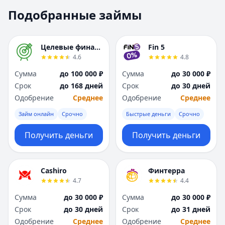
Москва
Москва
Подобранные займы
Н
Н
Набережные Челны
Набережные Челн
Нижний Новгород
Нижний Новгород
Целевые финансы
Fin 5
Новокузнецк
Новокузнецк
4.6
4.8
Новосибирск
Новосибирск
Сумма
до 100 000 ₽
Сумма
до 30 000 ₽
О
О
Срок
до 168 дней
Срок
до 30 дней
Омск
Омск
Одобрение
Среднее
Одобрение
Среднее
Оренбург
Оренбург
Займ онлайн
Срочно
Быстрые деньги
Срочно
П
П
Пенза
Пенза
Получить деньги
Получить деньги
Пермь
Пермь
Р
Р
Ростов-на-Дону
Ростов-на-Дону
Cashiro
Финтерра
Рязань
Рязань
4.7
4.4
С
С
Сумма
до 30 000 ₽
Сумма
до 30 000 ₽
Самара
Самара
Срок
до 30 дней
Срок
до 31 дней
Санкт-Петербург
Санкт-Петербург
Одобрение
Среднее
Одобрение
Среднее