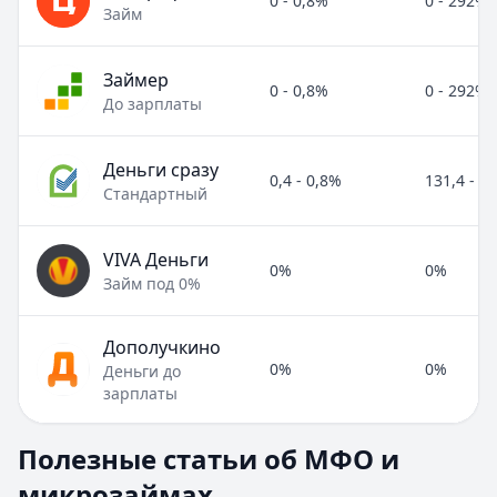
0 - 0,8%
0 - 292%
Займ
Займер
0 - 0,8%
0 - 292%
До зарплаты
Деньги сразу
0,4 - 0,8%
131,4 - 2
Стандартный
VIVA Деньги
0%
0%
Займ под 0%
Дополучкино
0%
0%
Деньги до
зарплаты
Полезные статьи об МФО и микрозаймах
Полезные статьи об МФО и
Раздел:
МФО и микрозаймы
. Всего статей:
8
.
микрозаймах
Займ под расписку