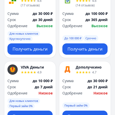
4.6
4.6
Я
Я
(
17
отзывов
)
(
14
отзывов
)
Ярославль
Ярославль
Сумма
до 30 000 ₽
Сумма
до 100 000 ₽
Вся Россия
Вся Россия
Срок
до 30 дней
Срок
до 365 дней
Одобрение
Высокое
Одобрение
Высокое
Для новых клиентов
До 100 000 ₽
Срочно
Круглосуточно
Получить деньги
Получить деньги
VIVA Деньги
Дополучкино
4.9
4.7
Сумма
до 10 000 ₽
Сумма
до 30 000 ₽
Срок
до 7 дней
Срок
до 21 дней
Одобрение
Низкое
Одобрение
Низкое
Для новых клиентов
Первый займ 0%
Первый займ 0%