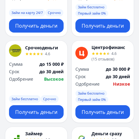
Саратов
Саратов
Займ бесплатно
Севастополь
Севастополь
Займ на карту 24/7
Срочно
Первый займ 0%
Сочи
Сочи
Сургут
Сургут
Получить деньги
Получить деньги
Т
Т
Тверь
Тверь
Тольятти
Тольятти
Центрофинанс
Срочноденьги
Томск
Томск
4.6
4.6
(
15
отзывов
)
Тула
Тула
Сумма
до 15 000 ₽
Тюмень
Тюмень
Сумма
до 30 000 ₽
Срок
до 30 дней
У
У
Срок
до 30 дней
Одобрение
Высокое
Ульяновск
Ульяновск
Одобрение
Низкое
Уфа
Уфа
Займ бесплатно
Х
Х
Займ бесплатно
Срочно
Первый займ 0%
Хабаровск
Хабаровск
Получить деньги
Получить деньги
Ч
Ч
Чебоксары
Чебоксары
Челябинск
Челябинск
Займер
Деньги сразу
Чита
Чита