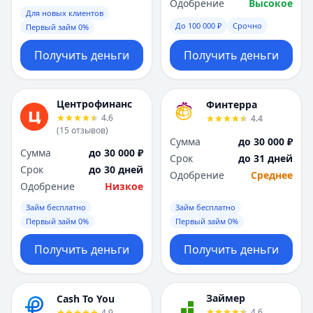
Саратов
Саратов
Одобрение
Высокое
Для новых клиентов
Севастополь
Севастополь
До 100 000 ₽
Срочно
Первый займ 0%
Сочи
Сочи
Сургут
Сургут
Получить деньги
Получить деньги
Т
Т
Тверь
Тверь
Тольятти
Тольятти
Центрофинанс
Финтерра
Томск
Томск
4.6
4.4
(
15
отзывов
)
Тула
Тула
Сумма
до 30 000 ₽
Тюмень
Тюмень
Сумма
до 30 000 ₽
Срок
до 31 дней
У
У
Срок
до 30 дней
Одобрение
Среднее
Ульяновск
Ульяновск
Одобрение
Низкое
Уфа
Уфа
Займ бесплатно
Займ бесплатно
Х
Х
Первый займ 0%
Первый займ 0%
Хабаровск
Хабаровск
Получить деньги
Получить деньги
Ч
Ч
Чебоксары
Чебоксары
Челябинск
Челябинск
Займер
Cash To You
Чита
Чита
4.6
4.9