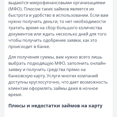
выдаются микрофинансовыми организациями
Читать новость
(МФО). Плюсом таких займов является их
Смс о «одобренном займе» от Bigmani Ru: как действов
быстрота и удобство в использовании. Если вам
Кратко:
Пришло СМС об одобрении займа от Bigmani Ru?
нужно получить деньги, то нет необходимости
Опубликовано:
23 ноября 2025 г.
тратить время на сбор большого количества
Категория:
МФО
документов или ждать несколько дней для того
Читать новость
чтобы получить одобрение заявки, как это
Все новости
происходит в банке.
Для получения суммы, вам нужно всего лишь
выбрать подходящую МФО, заполнить онлайн-
заявку и получить средства прямо на
банковскую карту. Услуги многих компаний
доступны круглосуточно, что дает возможность
клиентам оформлять займы даже в ночное
время.
Плюсы и недостатки займов на карту