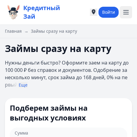
Кредитный
Войти
Города России
Города России
Зай
Популярные города
Популярные город
Москва
Москва
Главная
→
Займы сразу на карту
Санкт-Петербург
Санкт-Петербург
Екатеринбург
Екатеринбург
Займы сразу на карту
Казань
Казань
А
А
Нужны деньги быстро? Оформите заем на карту до
Астрахань
Астрахань
100 000 ₽ без справок и документов. Одобрение за
Б
Б
несколько минут, срок займа до 168 дней, 0% на пе
Барнаул
Барнаул
рвый
Еще
Белгород
Белгород
Брянск
Брянск
В
В
Подберем займы на
Владивосток
Владивосток
выгодных условиях
Владимир
Владимир
Волгоград
Волгоград
Воронеж
Воронеж
Сумма