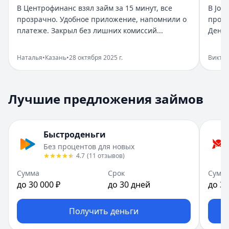
Город:
Санкт-Петербург
В Центрофинанс взял займ за 15 минут, все
В Joy
Дата:
28 октября 2025 г.
прозрачно. Удобное приложение, напомнили о
прост
Взяла займ в Бюджет срочно нужны были деньги. Оформи
платеже. Закрыл без лишних комиссий...
Деньг
Помогли в нужный момент
Рейтинг:
5
Наталья
•
Казань
•
28 октября 2025 г.
Викто
Организация:
Монеза
Город:
Санкт-Петербург
Дата:
28 октября 2025 г.
Лучшие предложения займов
Срочно понадобились деньги, Монеза выручила. Одобрен
Приятный опыт займа
Рейтинг:
5
Быстроденьги
Организация:
Привет, сосед!
Без процентов для новых
Город:
Екатеринбург
4.7
(
11
отзывов
)
Дата:
28 октября 2025 г.
В Привет, сосед! оформила займ за пару минут. Условия
Сумма
Срок
Сумм
до 30 000 ₽
до 30 дней
до 30
Быстро и реально удобно
Рейтинг:
4
Организация:
Центрофинанс
Получить деньги
Город:
Казань