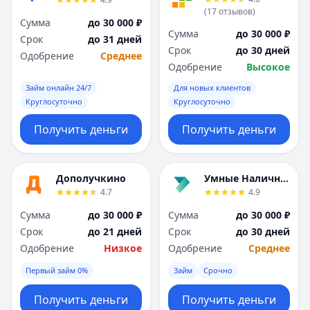
Я
Я
(
17
отзывов
)
Сумма
до 30 000 ₽
Ярославль
Ярославль
Сумма
до 30 000 ₽
Срок
до 31 дней
Вся Россия
Вся Россия
Срок
до 30 дней
Одобрение
Среднее
Одобрение
Высокое
Займ онлайн 24/7
Для новых клиентов
Круглосуточно
Круглосуточно
Получить деньги
Получить деньги
Дополучкино
Умные Наличные
4.7
4.9
Сумма
до 30 000 ₽
Сумма
до 30 000 ₽
Срок
до 21 дней
Срок
до 30 дней
Одобрение
Низкое
Одобрение
Среднее
Первый займ 0%
Займ
Срочно
Получить деньги
Получить деньги