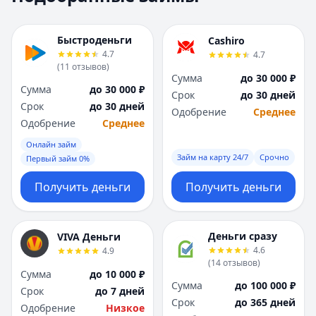
Москва
Москва
Н
Н
Быстроденьги
Cashiro
Набережные Челны
Набережные Челн
4.7
4.7
Нижний Новгород
Нижний Новгород
(
11
отзывов
)
Сумма
до 30 000 ₽
Новокузнецк
Новокузнецк
Сумма
до 30 000 ₽
Срок
до 30 дней
Новосибирск
Новосибирск
Срок
до 30 дней
Одобрение
Среднее
О
О
Одобрение
Среднее
Омск
Омск
Онлайн займ
Оренбург
Оренбург
Займ на карту 24/7
Срочно
Первый займ 0%
П
П
Пенза
Пенза
Получить деньги
Получить деньги
Пермь
Пермь
Р
Р
Ростов-на-Дону
Ростов-на-Дону
Деньги сразу
VIVA Деньги
Рязань
Рязань
4.6
4.9
(
14
отзывов
)
С
С
Сумма
до 10 000 ₽
Самара
Самара
Сумма
до 100 000 ₽
Срок
до 7 дней
Санкт-Петербург
Санкт-Петербург
Срок
до 365 дней
Одобрение
Низкое