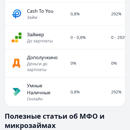
Cash To You
0,8%
292%
Займ
Займер
0 - 0,8%
0 - 292%
До зарплаты
Дополучкино
0%
0%
Деньги до
зарплаты
Умные
0,8%
292%
Наличные
Онлайн
Полезные статьи об МФО и микрозаймах
Полезные статьи об МФО и
Раздел:
МФО и микрозаймы
. Всего статей:
8
.
микрозаймах
Займ под расписку