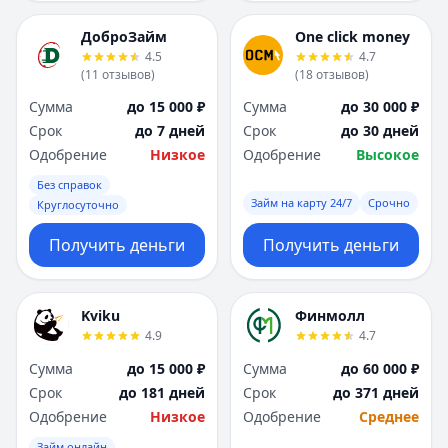
ДоброЗайм
One click money
4.5
4.7
(
11
отзывов
)
(
18
отзывов
)
Сумма
до 15 000 ₽
Сумма
до 30 000 ₽
Срок
до 7 дней
Срок
до 30 дней
Одобрение
Низкое
Одобрение
Высокое
Без справок
Займ на карту 24/7
Срочно
Круглосуточно
Получить деньги
Получить деньги
Kviku
Финмолл
4.9
4.7
Сумма
до 15 000 ₽
Сумма
до 60 000 ₽
Срок
до 181 дней
Срок
до 371 дней
Одобрение
Низкое
Одобрение
Среднее
Займ онлайн