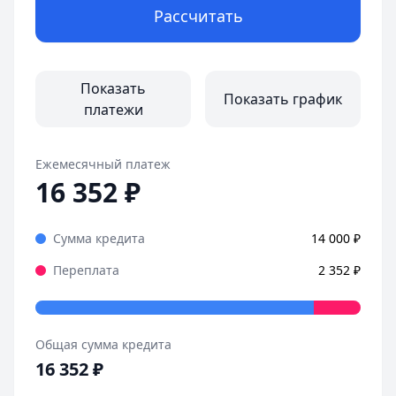
Рассчитать
Оформила займ в MoneyMan за пару минут, все прозрачн
Страницы отзывов:
Все отзывы
Показать
Показать график
платежи
Ежемесячный платеж
16 352
₽
Сумма кредита
14 000
₽
Переплата
2 352
₽
Общая сумма кредита
16 352
₽