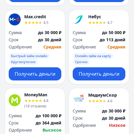
Max.credit
Небус
4.5
4.7
Сумма
до 30 000 ₽
Сумма
до 50 000 ₽
Срок
до 30 дней
Срок
до 113 дней
Одобрение
Среднее
Одобрение
Среднее
Быстрый займ онлайн
Онлайн займ на карту
Круглосуточно
Срочно
Получить деньги
Получить деньги
MoneyMan
МедиумСкор
4.8
4.6
(
18
отзывов
)
Сумма
до 30 000 ₽
Сумма
до 100 000 ₽
Срок
до 30 дней
Срок
до 364 дней
Одобрение
Низкое
Одобрение
Высокое