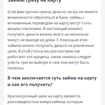
Возврат переплаты в «Займере»: актуальная инструкци
Читать статью
Кратко:
Разбираем, как вернуть переплату или ошибочно
Все статьи
Если вам срочно нужны деньги, но вы не имеете
Опубликовано:
5 декабря 2025 г.
возможности обратиться в банк, займы с
Категория:
МФО
мгновенным переводом на карту могут стать
Читать новость
вашим спасением. В настоящий момент,
Срочный микрозайм 15 000 ₽ на карту: свежая подборка
получить деньги можно всего за несколько
Кратко:
Нужны 15 000 рублей на карту прямо сегодня? 
минут, не выходя из дома. С помощью этих
Опубликовано:
5 декабря 2025 г.
займов можно получить деньги на различные
Категория:
МФО
цели. В этой статье мы рассмотрим как
Читать новость
работают эти кредиты, какие нюансы следует
Рекордный рост доли клиентов МФО с iPhone: что стоит
учесть при их выборе и чем они могут быть
Кратко:
В III квартале 2025 года владельцы iPhone офо
полезны.
Опубликовано:
5 декабря 2025 г.
Категория:
МФО
В чем заключается суть займа на карту
Читать новость
и как его получить?
57 сервисов микрозаймов через Госуслуги: где быстрее
Кратко:
Авторизация через Госуслуги ускоряет оформле
Краткосрочный заем на карту является
Опубликовано:
23 ноября 2025 г.
разновидностью микрозаймов, которые
Категория:
МФО