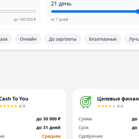
21
день
до
100 000
₽
от
7
дней
каза
Онлайн
До зарплаты
Безотказные
Луч
Cash To You
Целевые фина
4.9
4.6
до 30 000 ₽
Сумма
до 
до 31 дней
Срок
до
ие
Среднее
Одобрение