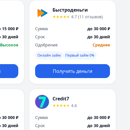
Саратов
Севастополь
Быстроденьги
Сочи
4.7
(
11
отзывов
)
Сургут
Т
 15 000 ₽
Сумма
до 30 000 ₽
Тверь
о 30 дней
Срок
до 30 дней
Тольятти
Высокое
Одобрение
Среднее
Томск
Онлайн займ
Первый займ 0%
Тула
Тюмень
У
и
Получить деньги
Ульяновск
Уфа
Х
Хабаровск
Credit7
Ч
4.6
Чебоксары
 30 000 ₽
Сумма
до 30 000 ₽
Челябинск
о 30 дней
Срок
до 30 дней
Чита