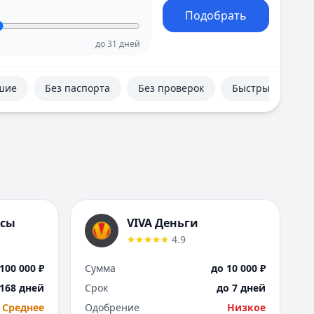
Е
Подобрать
Екатеринбург
И
до
31
дней
Иваново
Ижевск
шие
Без паспорта
Без проверок
Быстрые
Иркутск
К
Казань
Калининград
Кемерово
Киров
Краснодар
Красноярск
нсы
VIVA Деньги
Курск
4.9
Л
Липецк
100 000 ₽
Сумма
до 10 000 ₽
М
 168 дней
Срок
до 7 дней
Магнитогорск
Среднее
Одобрение
Низкое
Махачкала