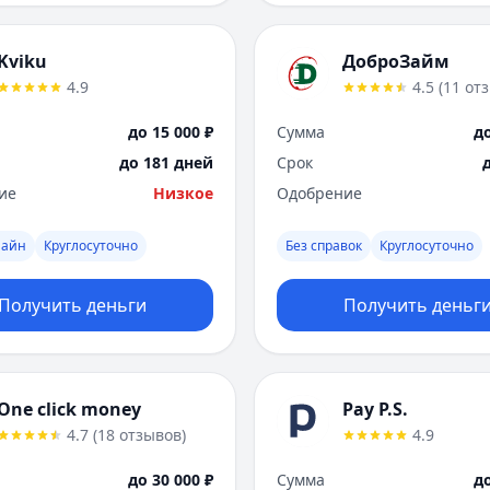
Kviku
ДоброЗайм
4.9
4.5
(
11
от
до 15 000 ₽
Сумма
до
до 181 дней
Срок
ие
Низкое
Одобрение
лайн
Круглосуточно
Без справок
Круглосуточно
Получить деньги
Получить деньг
One click money
Pay P.S.
4.7
(
18
отзывов
)
4.9
до 30 000 ₽
Сумма
до