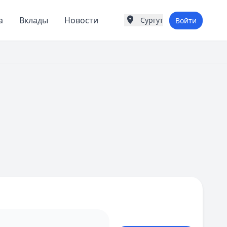
а
Вклады
Новости
Сургут
Войти
Города России
Популярные города
Москва
Санкт-Петербург
Екатеринбург
Казань
А
Астрахань
Б
Барнаул
Белгород
Брянск
В
Владивосток
Владимир
Волгоград
Воронеж