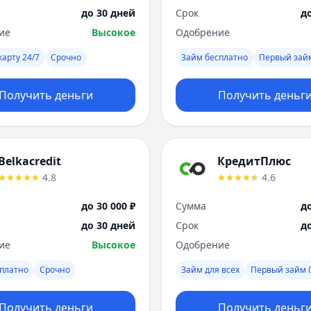
до 30 дней
Срок
д
ие
Высокое
Одобрение
карту 24/7
Срочно
Займ бесплатно
Первый зай
Получить деньги
Получить деньг
Belkacredit
КредитПлюс
4.8
4.6
до 30 000 ₽
Сумма
до
до 30 дней
Срок
д
ие
Высокое
Одобрение
платно
Срочно
Займ для всех
Первый займ 
Получить деньги
Получить деньг