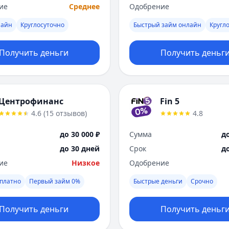
ие
Среднее
Одобрение
лайн
Круглосуточно
Быстрый займ онлайн
Кругл
Получить деньги
Получить деньг
Центрофинанс
Fin 5
4.6
(
15
отзывов
)
4.8
до 30 000 ₽
Сумма
до
до 30 дней
Срок
д
ие
Низкое
Одобрение
платно
Первый займ 0%
Быстрые деньги
Срочно
Получить деньги
Получить деньг