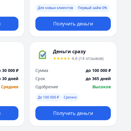
Москва
Для новых клиентов
Первый займ 0%
Н
Набережные Челны
и
Получить деньги
Нижний Новгород
Новокузнецк
Новосибирск
О
Деньги сразу
Омск
4.6
(
14
отзывов
)
Оренбург
П
 30 000 ₽
Сумма
до 100 000 ₽
Пенза
о 30 дней
Срок
до 365 дней
Пермь
Среднее
Одобрение
Высокое
Р
Ростов-на-Дону
До 100 000 ₽
Срочно
Рязань
С
и
Получить деньги
Самара
Санкт-Петербург