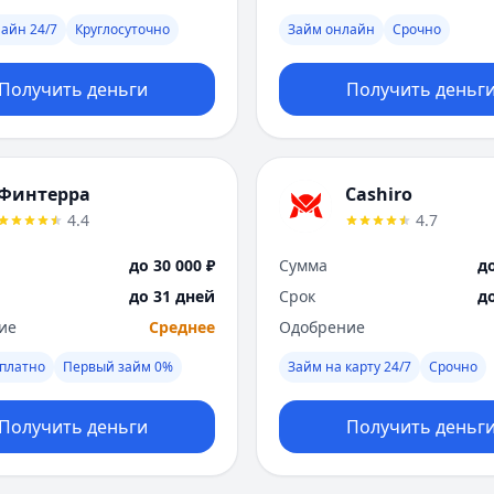
айн 24/7
Круглосуточно
Займ онлайн
Срочно
Получить деньги
Получить деньг
Финтерра
Cashiro
4.4
4.7
до 30 000 ₽
Сумма
до
до 31 дней
Срок
д
ие
Среднее
Одобрение
платно
Первый займ 0%
Займ на карту 24/7
Срочно
Получить деньги
Получить деньг