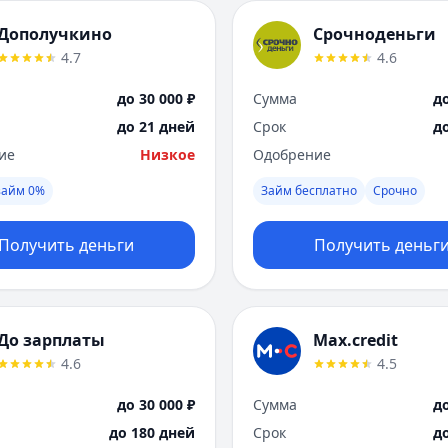
Дополучкино
Срочноденьги
4.7
4.6
до 30 000 ₽
Сумма
до
до 21 дней
Срок
д
ие
Низкое
Одобрение
займ 0%
Займ бесплатно
Срочно
Получить деньги
Получить деньг
До зарплаты
Max.credit
4.6
4.5
до 30 000 ₽
Сумма
до
до 180 дней
Срок
д