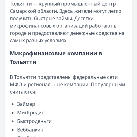
Все статьи
Тольятти — крупный промышленный центр
Опубликовано:
5 декабря 2025 г.
Самарской области. Здесь жители могут легко
Категория:
МФО
получить быстрые займы. Десятки
Читать новость
микрофинансовых организаций работают в
Срочный микрозайм 15 000 ₽ на карту: свежая подборка
городе и предоставляют денежные средства на
Кратко:
Нужны 15 000 рублей на карту прямо сегодня? 
самых разных условиях.
Опубликовано:
5 декабря 2025 г.
Категория:
МФО
Микрофинансовые компании в
Читать новость
Тольятти
Рекордный рост доли клиентов МФО с iPhone: что стоит
Кратко:
В III квартале 2025 года владельцы iPhone офо
В Тольятти представлены федеральные сети
Опубликовано:
5 декабря 2025 г.
МФО и региональные компании. Популярными
Категория:
МФО
считаются:
Читать новость
57 сервисов микрозаймов через Госуслуги: где быстрее
Займер
Кратко:
Авторизация через Госуслуги ускоряет оформле
МигКредит
Опубликовано:
23 ноября 2025 г.
Быстроденьги
Категория:
МФО
Читать новость
Веббанкир
Смс о «одобренном займе» от Bigmani Ru: как действов