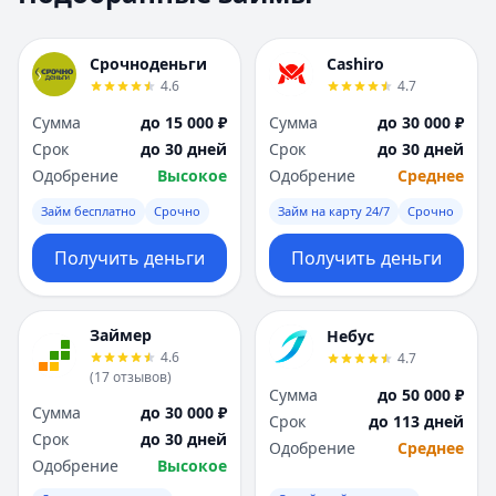
Москва
Москва
Н
Н
Срочноденьги
Cashiro
Набережные Челны
Набережные Челн
4.6
4.7
Нижний Новгород
Нижний Новгород
Сумма
до 15 000 ₽
Сумма
до 30 000 ₽
Новокузнецк
Новокузнецк
Срок
до 30 дней
Срок
до 30 дней
Новосибирск
Новосибирск
Одобрение
Высокое
Одобрение
Среднее
О
О
Омск
Омск
Займ бесплатно
Срочно
Займ на карту 24/7
Срочно
Оренбург
Оренбург
Получить деньги
Получить деньги
П
П
Пенза
Пенза
Пермь
Пермь
Займер
Небус
Р
Р
4.6
4.7
Ростов-на-Дону
Ростов-на-Дону
(
17
отзывов
)
Рязань
Рязань
Сумма
до 50 000 ₽
Сумма
до 30 000 ₽
С
С
Срок
до 113 дней
Срок
до 30 дней
Самара
Самара
Одобрение
Среднее
Одобрение
Высокое
Санкт-Петербург
Санкт-Петербург