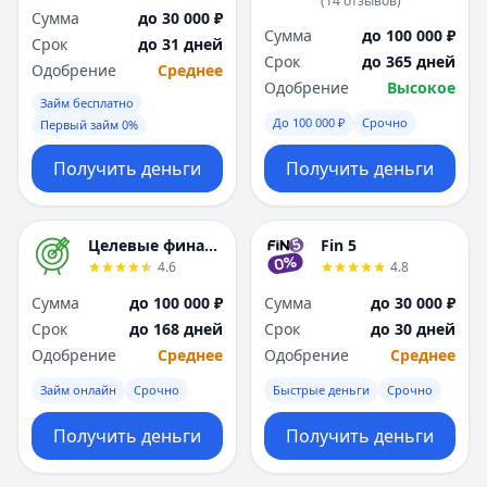
(
14
отзывов
)
Я
Я
Сумма
до 30 000 ₽
Сумма
до 100 000 ₽
Ярославль
Ярославль
Срок
до 31 дней
Срок
до 365 дней
Вся Россия
Вся Россия
Одобрение
Среднее
Одобрение
Высокое
Займ бесплатно
До 100 000 ₽
Срочно
Первый займ 0%
Получить деньги
Получить деньги
Целевые финансы
Fin 5
4.6
4.8
Сумма
до 100 000 ₽
Сумма
до 30 000 ₽
Срок
до 168 дней
Срок
до 30 дней
Одобрение
Среднее
Одобрение
Среднее
Займ онлайн
Срочно
Быстрые деньги
Срочно
Получить деньги
Получить деньги