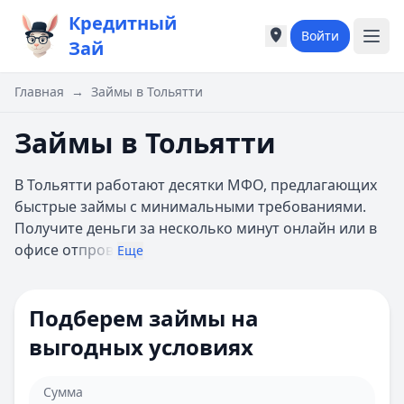
Кредитный
Войти
Города России
Города России
Зай
Популярные города
Популярные город
Москва
Москва
Главная
→
Займы в Тольятти
Санкт-Петербург
Санкт-Петербург
Екатеринбург
Екатеринбург
Займы в Тольятти
Казань
Казань
А
А
В Тольятти работают десятки МФО, предлагающих
Астрахань
Астрахань
быстрые займы с минимальными требованиями.
Б
Б
Получите деньги за несколько минут онлайн или в
Барнаул
Барнаул
офисе от
пров
Еще
Белгород
Белгород
Брянск
Брянск
В
В
Подберем займы на
Владивосток
Владивосток
выгодных условиях
Владимир
Владимир
Волгоград
Волгоград
Воронеж
Воронеж
Сумма