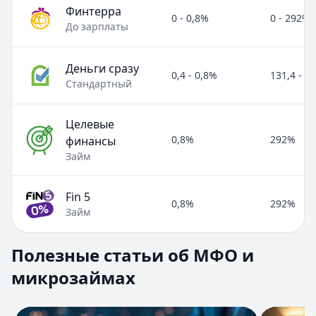
Финтерра
0 - 0,8%
0 - 292%
До зарплаты
Деньги сразу
0,4 - 0,8%
131,4 - 2
Стандартный
Целевые
0,8%
292%
финансы
Займ
Fin 5
0,8%
292%
Займ
Полезные статьи об МФО и микрозаймах
Полезные статьи об МФО и
Раздел:
МФО и микрозаймы
. Всего статей:
8
.
микрозаймах
Займ под расписку
Кратко:
Нужны деньги срочно? Рассмотрите займ под рас
Опубликовано:
17 ноября 2025 г.
Перейти к статье:
Займ под расписку
Перейти к