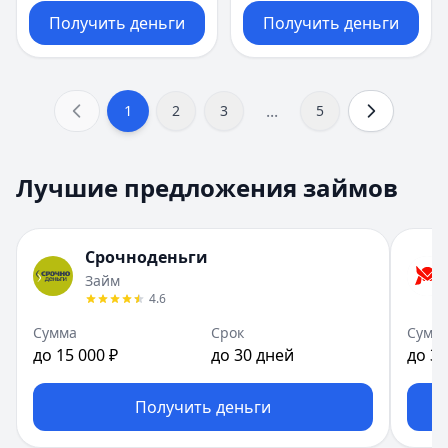
Получить деньги
Получить деньги
...
1
2
3
5
Лучшие предложения займов
Срочноденьги
Займ
4.6
Сумма
Срок
Сумм
до 15 000 ₽
до 30 дней
до 30
Получить деньги