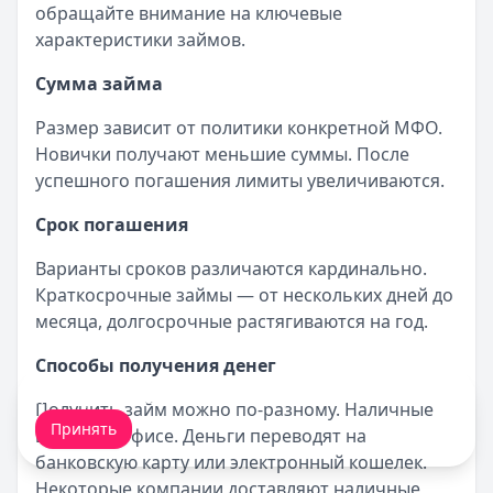
обращайте внимание на ключевые
характеристики займов.
Сумма займа
Размер зависит от политики конкретной МФО.
Новички получают меньшие суммы. После
успешного погашения лимиты увеличиваются.
Срок погашения
Варианты сроков различаются кардинально.
Краткосрочные займы — от нескольких дней до
месяца, долгосрочные растягиваются на год.
Способы получения денег
Мы обрабатываем ваши
cookie-файлы
.
Получить займ можно по-разному. Наличные
Принять
выдают в офисе. Деньги переводят на
банковскую карту или электронный кошелек.
Некоторые компании доставляют наличные