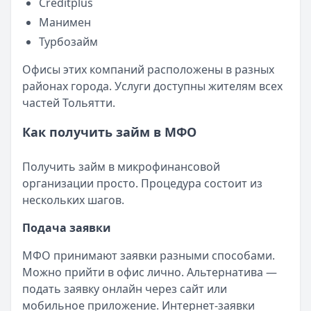
Creditplus
Кратко:
Пришло СМС об одобрении займа от Bigmani Ru?
Манимен
Опубликовано:
23 ноября 2025 г.
Турбозайм
Категория:
МФО
Читать новость
Офисы этих компаний расположены в разных
Все новости
районах города. Услуги доступны жителям всех
частей Тольятти.
Как получить займ в МФО
Получить займ в микрофинансовой
организации просто. Процедура состоит из
нескольких шагов.
Подача заявки
МФО принимают заявки разными способами.
Можно прийти в офис лично. Альтернатива —
подать заявку онлайн через сайт или
мобильное приложение. Интернет-заявки