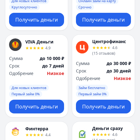
Саратов
Саратов
Для новых клиентов
Онлайн займ на карту
Круглосуточно
Срочно
Севастополь
Севастополь
Сочи
Сочи
Получить деньги
Получить деньги
Сургут
Сургут
Т
Т
Тверь
Тверь
Центрофинанс
VIVA Деньги
Тольятти
Тольятти
4.6
4.9
Томск
Томск
(
15
отзывов
)
Сумма
до 10 000 ₽
Тула
Тула
Сумма
до 30 000 ₽
Срок
до 7 дней
Тюмень
Тюмень
Срок
до 30 дней
Одобрение
Низкое
У
У
Одобрение
Низкое
Ульяновск
Ульяновск
Для новых клиентов
Займ бесплатно
Уфа
Уфа
Первый займ 0%
Первый займ 0%
Х
Х
Хабаровск
Хабаровск
Получить деньги
Получить деньги
Ч
Ч
Чебоксары
Чебоксары
Челябинск
Челябинск
Деньги сразу
Финтерра
4.6
4.4
Чита
Чита