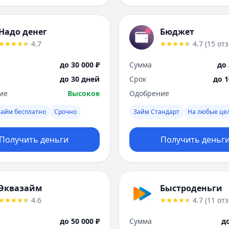
Надо денег
Бюджет
4.7
4.7
(
15
от
до 30 000 ₽
Сумма
до 
до 30 дней
Срок
до 
ие
Высокое
Одобрение
займ бесплатно
Срочно
Займ Стандарт
На любые це
Получить деньги
Получить деньг
Эквазайм
Быстроденьги
4.6
4.7
(
11
от
до 50 000 ₽
Сумма
до