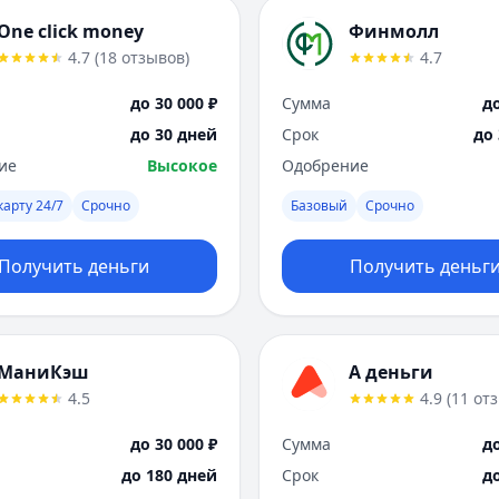
One click money
Финмолл
4.7
(
18
отзывов
)
4.7
до 30 000 ₽
Сумма
до
до 30 дней
Срок
до
ие
Высокое
Одобрение
карту 24/7
Срочно
Базовый
Срочно
Получить деньги
Получить деньг
МаниКэш
А деньги
4.5
4.9
(
11
от
до 30 000 ₽
Сумма
до
до 180 дней
Срок
д