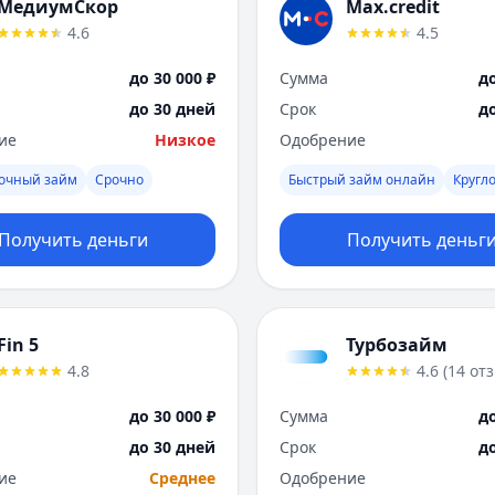
МедиумСкор
Max.credit
4.6
4.5
до 30 000 ₽
Сумма
до
до 30 дней
Срок
д
ие
Низкое
Одобрение
рочный займ
Срочно
Быстрый займ онлайн
Кругл
Получить деньги
Получить деньг
Fin 5
Турбозайм
4.8
4.6
(
14
от
до 30 000 ₽
Сумма
до
до 30 дней
Срок
д
ие
Среднее
Одобрение