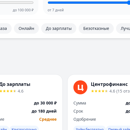
до
100 000
₽
от
7
дней
каза
Онлайн
До зарплаты
Безотказные
Луч
До зарплаты
Центрофинанс
4.6
4.6
(
15
от
до 30 000 ₽
Сумма
до
до 180 дней
Срок
д
ие
Среднее
Одобрение
лайн
Круглосуточно
Займ бесплатно
Первый зай