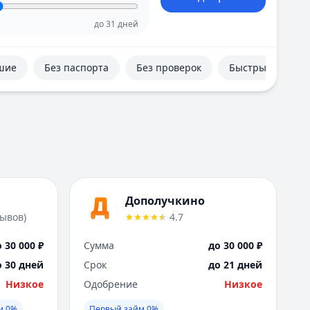
Е
Екатеринбург
до
31
дней
И
Иваново
шие
Без паспорта
Без проверок
Быстрые
Ижевск
Иркутск
К
Казань
Калининград
Кемерово
Киров
Краснодар
Дополучкино
Красноярск
зывов
)
4.7
Курск
Л
 30 000 ₽
Сумма
до 30 000 ₽
Липецк
о 30 дней
Срок
до 21 дней
М
Низкое
Одобрение
Низкое
Магнитогорск
Махачкала
м 0%
Первый займ 0%