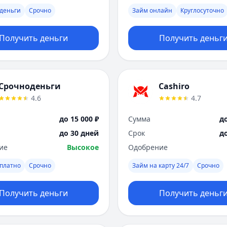
деньги
Срочно
Займ онлайн
Круглосуточно
Получить деньги
Получить деньг
Срочноденьги
Cashiro
4.6
4.7
до 15 000 ₽
Сумма
до
до 30 дней
Срок
д
ие
Высокое
Одобрение
платно
Срочно
Займ на карту 24/7
Срочно
Получить деньги
Получить деньг