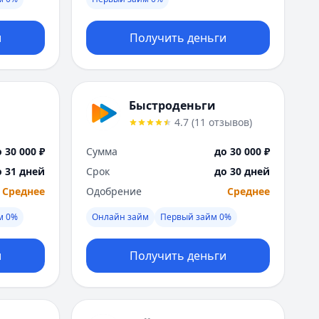
Москва
Н
и
Получить деньги
Набережные Челны
Нижний Новгород
Новокузнецк
Новосибирск
Быстроденьги
О
4.7
(
11
отзывов
)
Омск
Оренбург
 30 000 ₽
Сумма
до 30 000 ₽
П
о 31 дней
Срок
до 30 дней
Пенза
Среднее
Одобрение
Среднее
Пермь
Р
м 0%
Онлайн займ
Первый займ 0%
Ростов-на-Дону
Рязань
и
Получить деньги
С
Самара
Санкт-Петербург