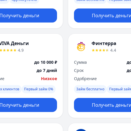
Получить деньги
Получить деньг
VIVA Деньги
Финтерра
4.9
4.4
до 10 000 ₽
Сумма
до
до 7 дней
Срок
д
ие
Низкое
Одобрение
х клиентов
Первый займ 0%
Займ бесплатно
Первый зай
Получить деньги
Получить деньг