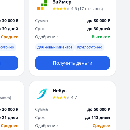
Саратов
Займер
Севастополь
4.6
(
17
отзывов
)
Сочи
 30 000 ₽
Сумма
до 30 000 ₽
Сургут
Т
о 30 дней
Срок
до 30 дней
Тверь
Среднее
Одобрение
Высокое
Тольятти
осуточно
Для новых клиентов
Круглосуточно
Томск
Тула
и
Получить деньги
Тюмень
У
Ульяновск
Уфа
Небус
Х
зывов
)
4.7
Хабаровск
Ч
 30 000 ₽
Сумма
до 50 000 ₽
Чебоксары
о 21 дней
Срок
до 113 дней
Челябинск
Среднее
Одобрение
Среднее
Чита