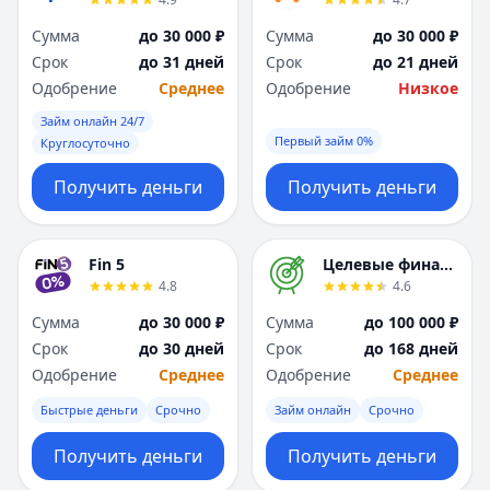
Я
Я
Сумма
до 30 000 ₽
Сумма
до 30 000 ₽
Ярославль
Ярославль
Срок
до 31 дней
Срок
до 21 дней
Вся Россия
Вся Россия
Одобрение
Среднее
Одобрение
Низкое
Займ онлайн 24/7
Первый займ 0%
Круглосуточно
Получить деньги
Получить деньги
Fin 5
Целевые финансы
4.8
4.6
Сумма
до 30 000 ₽
Сумма
до 100 000 ₽
Срок
до 30 дней
Срок
до 168 дней
Одобрение
Среднее
Одобрение
Среднее
Быстрые деньги
Срочно
Займ онлайн
Срочно
Получить деньги
Получить деньги