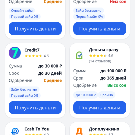
Саратов
Саратов
Одобрение
Среднее
Одобрение
Низкое
Севастополь
Севастополь
Онлайн займ
Займ бесплатно
Сочи
Сочи
Первый займ 0%
Первый займ 0%
Сургут
Сургут
Получить деньги
Получить деньги
Т
Т
Тверь
Тверь
Тольятти
Тольятти
Деньги сразу
Credit7
Томск
Томск
4.6
4.6
Тула
Тула
(
14
отзывов
)
Тюмень
Тюмень
Сумма
до 30 000 ₽
Сумма
до 100 000 ₽
У
У
Срок
до 30 дней
Срок
до 365 дней
Ульяновск
Ульяновск
Одобрение
Среднее
Одобрение
Высокое
Уфа
Уфа
Займ бесплатно
Х
Х
До 100 000 ₽
Срочно
Первый займ 0%
Хабаровск
Хабаровск
Получить деньги
Получить деньги
Ч
Ч
Чебоксары
Чебоксары
Челябинск
Челябинск
Cash To You
Дополучкино
Чита
Чита
4.9
4.7