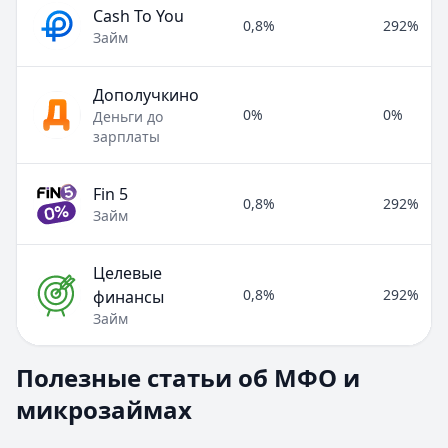
Cash To You
0,8%
292%
Займ
Дополучкино
0%
0%
Деньги до
зарплаты
Fin 5
0,8%
292%
Займ
Целевые
0,8%
292%
финансы
Займ
Полезные статьи об МФО и микрозаймах
Полезные статьи об МФО и
Раздел:
МФО и микрозаймы
. Всего статей:
8
.
микрозаймах
Займ под расписку
Кратко:
Нужны деньги срочно? Рассмотрите займ под рас