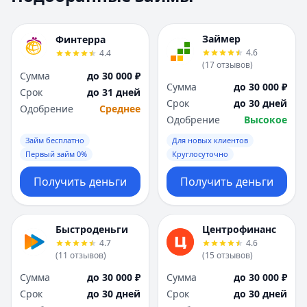
Москва
Москва
Н
Н
Займер
Финтерра
Набережные Челны
Набережные Челн
4.6
4.4
Нижний Новгород
Нижний Новгород
(
17
отзывов
)
Сумма
до 30 000 ₽
Новокузнецк
Новокузнецк
Сумма
до 30 000 ₽
Срок
до 31 дней
Новосибирск
Новосибирск
Срок
до 30 дней
Одобрение
Среднее
О
О
Одобрение
Высокое
Омск
Омск
Займ бесплатно
Для новых клиентов
Оренбург
Оренбург
Первый займ 0%
Круглосуточно
П
П
Пенза
Пенза
Получить деньги
Получить деньги
Пермь
Пермь
Р
Р
Ростов-на-Дону
Ростов-на-Дону
Быстроденьги
Центрофинанс
Рязань
Рязань
4.7
4.6
(
11
отзывов
)
(
15
отзывов
)
С
С
Самара
Самара
Сумма
до 30 000 ₽
Сумма
до 30 000 ₽
Санкт-Петербург
Санкт-Петербург
Срок
до 30 дней
Срок
до 30 дней