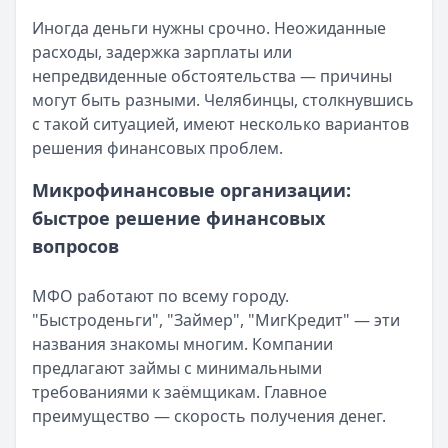
Кратко:
Разбираем, как вернуть переплату или ошибочно
Все статьи
Иногда деньги нужны срочно. Неожиданные
Опубликовано:
5 декабря 2025 г.
расходы, задержка зарплаты или
Категория:
МФО
непредвиденные обстоятельства — причины
Читать новость
могут быть разными. Челябинцы, столкнувшись
Срочный микрозайм 15 000 ₽ на карту: свежая подборка
с такой ситуацией, имеют несколько вариантов
Кратко:
Нужны 15 000 рублей на карту прямо сегодня? 
решения финансовых проблем.
Опубликовано:
5 декабря 2025 г.
Категория:
МФО
Микрофинансовые организации:
Читать новость
быстрое решение финансовых
Рекордный рост доли клиентов МФО с iPhone: что стоит
вопросов
Кратко:
В III квартале 2025 года владельцы iPhone офо
Опубликовано:
5 декабря 2025 г.
Категория:
МФО
МФО работают по всему городу.
Читать новость
"Быстроденьги", "Займер", "МигКредит" — эти
57 сервисов микрозаймов через Госуслуги: где быстрее
названия знакомы многим. Компании
Кратко:
Авторизация через Госуслуги ускоряет оформле
предлагают займы с минимальными
Опубликовано:
23 ноября 2025 г.
требованиями к заёмщикам. Главное
Категория:
МФО
преимущество — скорость получения денег.
Читать новость