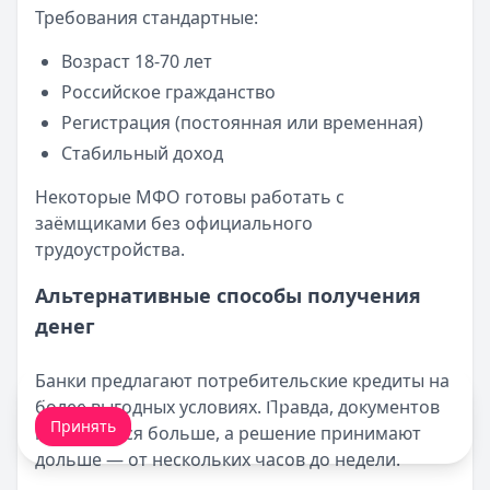
Требования стандартные:
Возраст 18-70 лет
Российское гражданство
Регистрация (постоянная или временная)
Стабильный доход
Некоторые МФО готовы работать с
заёмщиками без официального
трудоустройства.
Альтернативные способы получения
денег
Банки предлагают потребительские кредиты на
Мы обрабатываем ваши
cookie-файлы
.
более выгодных условиях. Правда, документов
Принять
потребуется больше, а решение принимают
дольше — от нескольких часов до недели.