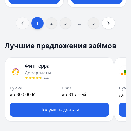
...
1
2
3
5
Лучшие предложения займов
Финтерра
До зарплаты
4.4
Сумма
Срок
Сумм
до 30 000 ₽
до 31 дней
до 30
Получить деньги
Сумма займа:
14 000
₽