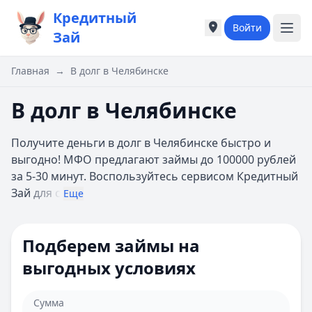
Кредитный
Войти
Города России
Города России
Зай
Популярные города
Популярные город
Москва
Москва
Главная
→
В долг в Челябинске
Санкт-Петербург
Санкт-Петербург
Екатеринбург
Екатеринбург
В долг в Челябинске
Казань
Казань
А
А
Получите деньги в долг в Челябинске быстро и
Астрахань
Астрахань
выгодно! МФО предлагают займы до 100000 рублей
Б
Б
за 5-30 минут. Воспользуйтесь сервисом Кредитный
Барнаул
Барнаул
Зай
для с
Еще
Белгород
Белгород
Брянск
Брянск
В
В
Подберем займы на
Владивосток
Владивосток
выгодных условиях
Владимир
Владимир
Волгоград
Волгоград
Воронеж
Воронеж
Сумма