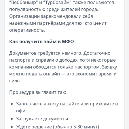
"Веббанкир" и "Турбозайм" также пользуются
Смс о «одобренном займе» от Bigmani Ru: как действов
популярностью среди жителей города.
Кратко:
Пришло СМС об одобрении займа от Bigmani Ru?
Организации зарекомендовали себя
Опубликовано:
23 ноября 2025 г.
надёжными партнёрами для тех, кто ценит
Категория:
МФО
оперативность.
Читать новость
Все новости
Как получить займ в МФО
Документов требуется немного. Достаточно
паспорта и справки о доходах, хотя некоторые
компании обходятся только паспортом. Заявку
можно подать онлайн — это экономит время и
силы.
Процедура выглядит так:
Заполняете анкету на сайте или приходите в
офис
Загружаете документы
Ждёте решение (обычно 5-30 минут)