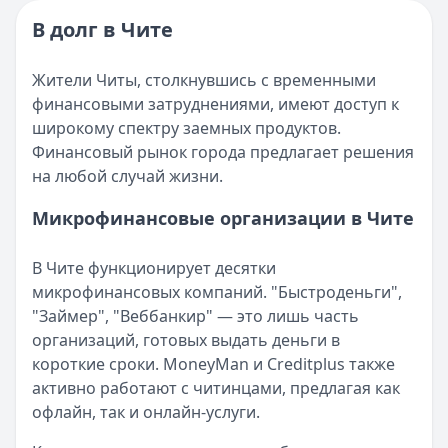
Опубликовано:
16 ноября 2025 г.
Читать новость
Категория:
МФО и микрозаймы
В долг в Чите
Возврат переплаты в «Займере»: актуальная инструкци
Читать статью
Кратко:
Разбираем, как вернуть переплату или ошибочно
Все статьи
Жители Читы, столкнувшись с временными
Опубликовано:
5 декабря 2025 г.
финансовыми затруднениями, имеют доступ к
Категория:
МФО
широкому спектру заемных продуктов.
Читать новость
Финансовый рынок города предлагает решения
Срочный микрозайм 15 000 ₽ на карту: свежая подборка
на любой случай жизни.
Кратко:
Нужны 15 000 рублей на карту прямо сегодня? 
Опубликовано:
5 декабря 2025 г.
Микрофинансовые организации в Чите
Категория:
МФО
Читать новость
В Чите функционирует десятки
Рекордный рост доли клиентов МФО с iPhone: что стоит
микрофинансовых компаний. "Быстроденьги",
Кратко:
В III квартале 2025 года владельцы iPhone офо
"Займер", "Веббанкир" — это лишь часть
Опубликовано:
5 декабря 2025 г.
организаций, готовых выдать деньги в
Категория:
МФО
короткие сроки. MoneyMan и Creditplus также
Читать новость
активно работают с читинцами, предлагая как
57 сервисов микрозаймов через Госуслуги: где быстрее
офлайн, так и онлайн-услуги.
Кратко:
Авторизация через Госуслуги ускоряет оформле
Опубликовано:
23 ноября 2025 г.