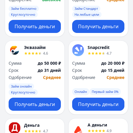
Займ бесплатно
Займ Стандарт
Круглосуточно
На любые цели
Получить деньги
Получить деньги
Эквазайм
Snapcredit
4.6
4.7
Сумма
до 50 000 ₽
Сумма
до 20 000 ₽
Срок
до 31 дней
Срок
до 15 дней
Одобрение
Среднее
Одобрение
Среднее
Займ онлайн
Онлайн
Первый займ 0%
Круглосуточно
Получить деньги
Получить деньги
А деньги
Деньга
4.9
4.7