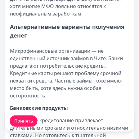
хотя многие МФО лояльно относятся к
неофициальным заработкам.
Альтернативные варианты получения
денег
Микрофинансовые организации — не
единственный источник займов в Чите. Банки
предлагают потребительские кредиты.
Кредитные карты решают проблему срочной
нехватки средств. Частные займы тоже имеют
место быть, хотя здесь нужна особая
осторожность.
Банковские продукты
Мы обрабатываем ваши
cookie-файлы
.
Банковское кредитование привлекает
Принять
длительными сроками и относительно низкими
ставками. Но готовьтесь к тщательной