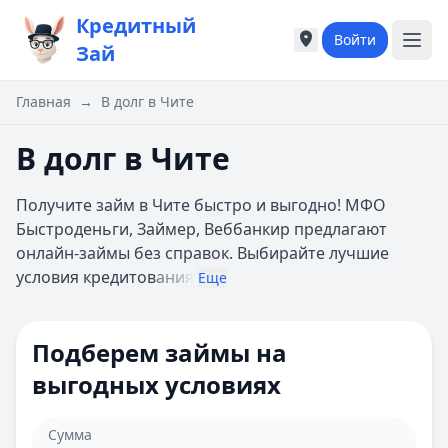
Кредитный
Войти
Города России
Города России
Зай
Популярные города
Популярные город
Москва
Москва
Главная
→
В долг в Чите
Санкт-Петербург
Санкт-Петербург
Екатеринбург
Екатеринбург
В долг в Чите
Казань
Казань
А
А
Получите займ в Чите быстро и выгодно! МФО
Астрахань
Астрахань
Быстроденьги, Займер, Веббанкир предлагают
Б
Б
онлайн-займы без справок. Выбирайте лучшие
Барнаул
Барнаул
условия кредитов
ания
Еще
Белгород
Белгород
Брянск
Брянск
В
В
Подберем займы на
Владивосток
Владивосток
выгодных условиях
Владимир
Владимир
Волгоград
Волгоград
Воронеж
Воронеж
Сумма