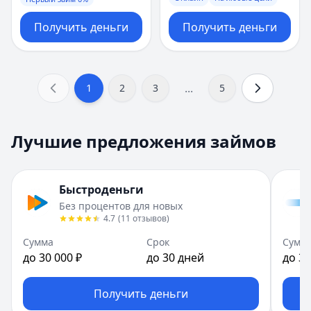
Получить деньги
Получить деньги
...
1
2
3
5
Лучшие предложения займов
Быстроденьги
Без процентов для новых
4.7
(
11
отзывов
)
Сумма
Срок
Сумм
до 30 000 ₽
до 30 дней
до 30
Получить деньги