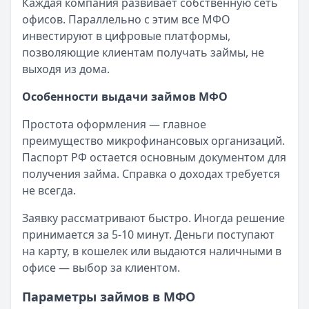
Каждая компания развивает собственную сеть
Категория:
МФО
офисов. Параллельно с этим все МФО
Читать новость
инвестируют в цифровые платформы,
Смс о «одобренном займе» от Bigmani Ru: как действов
позволяющие клиентам получать займы, не
Кратко:
Пришло СМС об одобрении займа от Bigmani Ru?
выходя из дома.
Опубликовано:
23 ноября 2025 г.
Категория:
МФО
Особенности выдачи займов МФО
Читать новость
Простота оформления — главное
Все новости
преимущество микрофинансовых организаций.
Паспорт РФ остается основным документом для
получения займа. Справка о доходах требуется
не всегда.
Заявку рассматривают быстро. Иногда решение
принимается за 5-10 минут. Деньги поступают
на карту, в кошелек или выдаются наличными в
офисе — выбор за клиентом.
Параметры займов в МФО