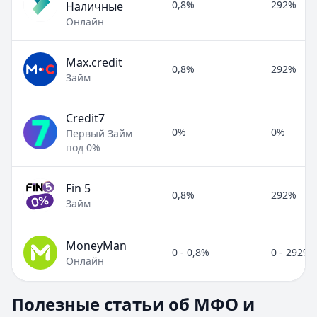
0,8%
292%
Наличные
Онлайн
Max.credit
0,8%
292%
Займ
Credit7
0%
0%
Первый Займ
под 0%
Fin 5
0,8%
292%
Займ
MoneyMan
0 - 0,8%
0 - 292%
Онлайн
Полезные статьи об МФО и микрозаймах
Полезные статьи об МФО и
Раздел:
МФО и микрозаймы
. Всего статей:
8
.