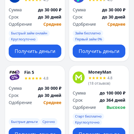
Я
Я
Сумма
до 30 000 ₽
Сумма
до 30 000 ₽
Ярославль
Ярославль
Срок
до 30 дней
Срок
до 30 дней
Вся Россия
Вся Россия
Одобрение
Среднее
Одобрение
Среднее
Быстрый займ онлайн
Займ бесплатно
Круглосуточно
Первый займ 0%
Получить деньги
Получить деньги
MoneyMan
Fin 5
4.8
4.8
(
18
отзывов
)
Сумма
до 30 000 ₽
Сумма
до 100 000 ₽
Срок
до 30 дней
Срок
до 364 дней
Одобрение
Среднее
Одобрение
Высокое
Старт бесплатно
Быстрые деньги
Срочно
Круглосуточно