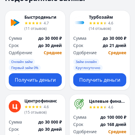
Москва
Москва
Н
Н
Быстроденьги
Турбозайм
Набережные Челны
Набережные Челн
4.7
4.6
Нижний Новгород
Нижний Новгород
(
11
отзывов
)
(
14
отзывов
)
Новокузнецк
Новокузнецк
Сумма
до 30 000 ₽
Сумма
до 30 000 ₽
Новосибирск
Новосибирск
Срок
до 30 дней
Срок
до 21 дней
О
О
Одобрение
Среднее
Одобрение
Среднее
Омск
Омск
Онлайн займ
Займ онлайн
Оренбург
Оренбург
Первый займ 0%
Круглосуточно
П
П
Пенза
Пенза
Получить деньги
Получить деньги
Пермь
Пермь
Р
Р
Ростов-на-Дону
Ростов-на-Дону
Центрофинанс
Целевые финансы
Рязань
Рязань
4.6
4.6
(
15
отзывов
)
С
С
Сумма
до 100 000 ₽
Самара
Самара
Сумма
до 30 000 ₽
Срок
до 168 дней
Санкт-Петербург
Санкт-Петербург
Срок
до 30 дней
Одобрение
Среднее