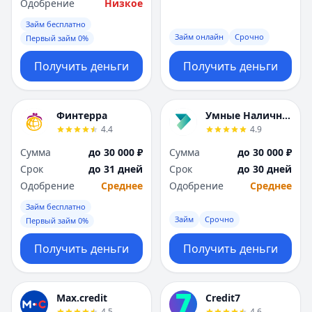
Саратов
Саратов
Одобрение
Низкое
Севастополь
Севастополь
Займ бесплатно
Сочи
Сочи
Займ онлайн
Срочно
Первый займ 0%
Сургут
Сургут
Получить деньги
Получить деньги
Т
Т
Тверь
Тверь
Тольятти
Тольятти
Финтерра
Умные Наличные
Томск
Томск
4.4
4.9
Тула
Тула
Тюмень
Тюмень
Сумма
до 30 000 ₽
Сумма
до 30 000 ₽
У
У
Срок
до 31 дней
Срок
до 30 дней
Ульяновск
Ульяновск
Одобрение
Среднее
Одобрение
Среднее
Уфа
Уфа
Займ бесплатно
Х
Х
Займ
Срочно
Первый займ 0%
Хабаровск
Хабаровск
Получить деньги
Получить деньги
Ч
Ч
Чебоксары
Чебоксары
Челябинск
Челябинск
Max.credit
Credit7
Чита
Чита
4.5
4.6