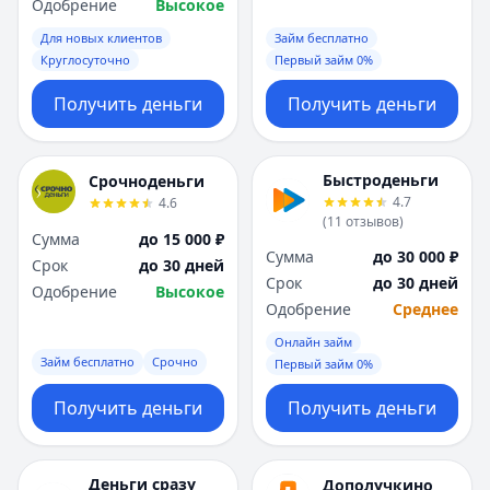
Саратов
Саратов
Одобрение
Высокое
Севастополь
Севастополь
Для новых клиентов
Займ бесплатно
Сочи
Сочи
Круглосуточно
Первый займ 0%
Сургут
Сургут
Получить деньги
Получить деньги
Т
Т
Тверь
Тверь
Тольятти
Тольятти
Быстроденьги
Срочноденьги
Томск
Томск
4.7
4.6
Тула
Тула
(
11
отзывов
)
Тюмень
Тюмень
Сумма
до 15 000 ₽
Сумма
до 30 000 ₽
У
У
Срок
до 30 дней
Срок
до 30 дней
Ульяновск
Ульяновск
Одобрение
Высокое
Одобрение
Среднее
Уфа
Уфа
Х
Х
Онлайн займ
Займ бесплатно
Срочно
Первый займ 0%
Хабаровск
Хабаровск
Ч
Ч
Получить деньги
Получить деньги
Чебоксары
Чебоксары
Челябинск
Челябинск
Чита
Чита
Деньги сразу
Дополучкино