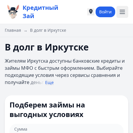
Кредитный
Войти
Города России
Города России
Зай
Популярные города
Популярные город
Москва
Москва
Главная
→
В долг в Иркутске
Санкт-Петербург
Санкт-Петербург
Екатеринбург
Екатеринбург
В долг в Иркутске
Казань
Казань
А
А
Жителям Иркутска доступны банковские кредиты и
Астрахань
Астрахань
займы МФО с быстрым оформлением. Выбирайте
Б
Б
подходящие условия через сервисы сравнения и
Барнаул
Барнаул
получайте
деньг
Еще
Белгород
Белгород
Брянск
Брянск
В
В
Подберем займы на
Владивосток
Владивосток
выгодных условиях
Владимир
Владимир
Волгоград
Волгоград
Воронеж
Воронеж
Сумма