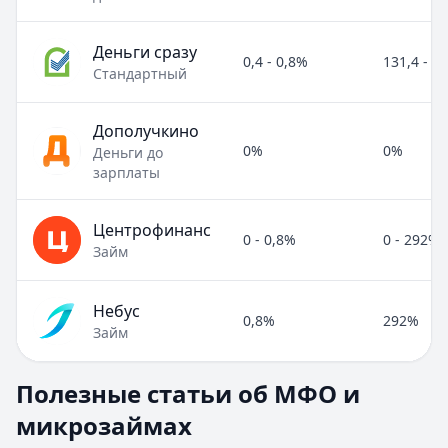
Деньги сразу
0,4 - 0,8%
131,4 - 2
Стандартный
Дополучкино
0%
0%
Деньги до
зарплаты
Центрофинанс
0 - 0,8%
0 - 292%
Займ
Небус
0,8%
292%
Займ
Полезные статьи об МФО и микрозаймах
Полезные статьи об МФО и
Раздел:
МФО и микрозаймы
. Всего статей:
8
.
микрозаймах
Займ под расписку
Кратко:
Нужны деньги срочно? Рассмотрите займ под рас