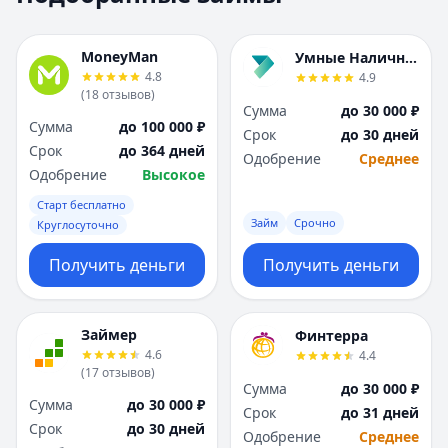
Москва
Москва
Н
Н
MoneyMan
Умные Наличные
Набережные Челны
Набережные Челн
4.8
4.9
Нижний Новгород
Нижний Новгород
(
18
отзывов
)
Сумма
до 30 000 ₽
Новокузнецк
Новокузнецк
Сумма
до 100 000 ₽
Срок
до 30 дней
Новосибирск
Новосибирск
Срок
до 364 дней
Одобрение
Среднее
О
О
Одобрение
Высокое
Омск
Омск
Старт бесплатно
Оренбург
Оренбург
Займ
Срочно
Круглосуточно
П
П
Пенза
Пенза
Получить деньги
Получить деньги
Пермь
Пермь
Р
Р
Ростов-на-Дону
Ростов-на-Дону
Займер
Финтерра
Рязань
Рязань
4.6
4.4
(
17
отзывов
)
С
С
Сумма
до 30 000 ₽
Самара
Самара
Сумма
до 30 000 ₽
Срок
до 31 дней
Санкт-Петербург
Санкт-Петербург
Срок
до 30 дней
Одобрение
Среднее