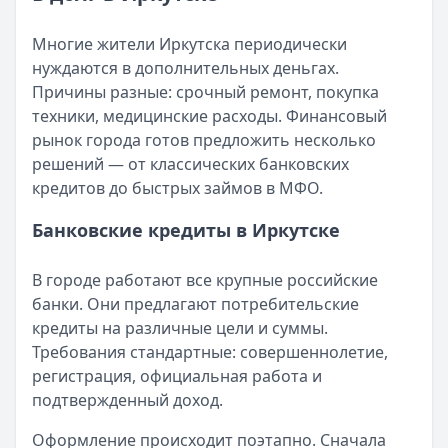
Читать статью
Кратко:
Разбираем, как вернуть переплату или ошибочно
Все статьи
Многие жители Иркутска периодически
Опубликовано:
5 декабря 2025 г.
нуждаются в дополнительных деньгах.
Категория:
МФО
Причины разные: срочный ремонт, покупка
Читать новость
техники, медицинские расходы. Финансовый
Срочный микрозайм 15 000 ₽ на карту: свежая подборка
рынок города готов предложить несколько
Кратко:
Нужны 15 000 рублей на карту прямо сегодня? 
решений — от классических банковских
Опубликовано:
5 декабря 2025 г.
кредитов до быстрых займов в МФО.
Категория:
МФО
Читать новость
Банковские кредиты в Иркутске
Рекордный рост доли клиентов МФО с iPhone: что стоит
Кратко:
В III квартале 2025 года владельцы iPhone офо
В городе работают все крупные российские
Опубликовано:
5 декабря 2025 г.
банки. Они предлагают потребительские
Категория:
МФО
кредиты на различные цели и суммы.
Читать новость
Требования стандартные: совершеннолетие,
57 сервисов микрозаймов через Госуслуги: где быстрее
регистрация, официальная работа и
Кратко:
Авторизация через Госуслуги ускоряет оформле
подтвержденный доход.
Опубликовано:
23 ноября 2025 г.
Категория:
МФО
Оформление происходит поэтапно. Сначала