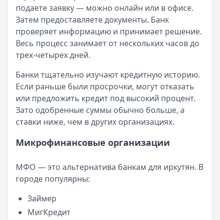
Читать новость
подаете заявку — можно онлайн или в офисе.
Смс о «одобренном займе» от Bigmani Ru: как действов
Затем предоставляете документы. Банк
Кратко:
Пришло СМС об одобрении займа от Bigmani Ru?
проверяет информацию и принимает решение.
Опубликовано:
23 ноября 2025 г.
Весь процесс занимает от нескольких часов до
Категория:
МФО
трех-четырех дней.
Читать новость
Все новости
Банки тщательно изучают кредитную историю.
Если раньше были просрочки, могут отказать
или предложить кредит под высокий процент.
Зато одобренные суммы обычно больше, а
ставки ниже, чем в других организациях.
Микрофинансовые организации
МФО — это альтернатива банкам для иркутян. В
городе популярны:
Займер
МигКредит