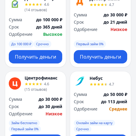
Я
Я
4.6
4.7
Ярославль
Ярославль
(
14
отзывов
)
Сумма
до 30 000 ₽
Вся Россия
Вся Россия
Сумма
до 100 000 ₽
Срок
до 21 дней
Срок
до 365 дней
Одобрение
Низкое
Одобрение
Высокое
До 100 000 ₽
Срочно
Первый займ 0%
Получить деньги
Получить деньги
Центрофинанс
Небус
4.6
4.7
(
15
отзывов
)
Сумма
до 50 000 ₽
Сумма
до 30 000 ₽
Срок
до 113 дней
Срок
до 30 дней
Одобрение
Среднее
Одобрение
Низкое
Займ бесплатно
Онлайн займ на карту
Первый займ 0%
Срочно