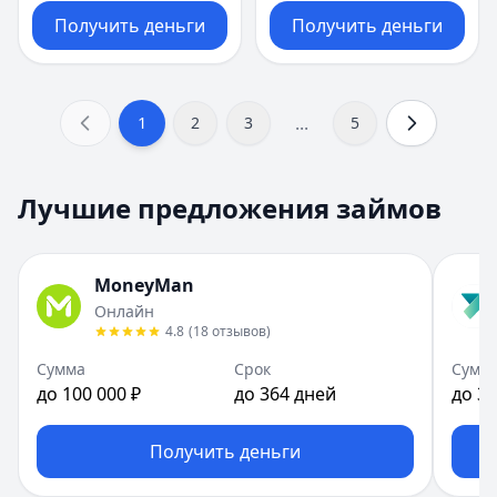
Получить деньги
Получить деньги
...
1
2
3
5
Лучшие предложения займов
MoneyMan
Онлайн
4.8
(
18
отзывов
)
Сумма
Срок
Сумм
до 100 000 ₽
до 364 дней
до 30
Получить деньги