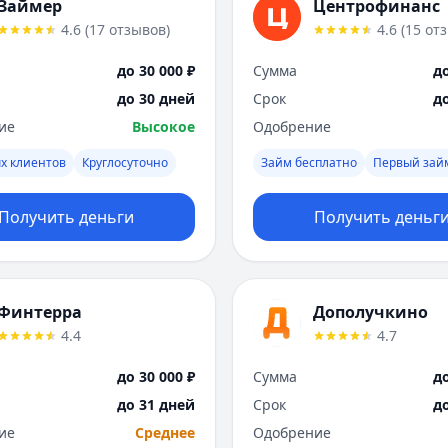
Займер
Центрофинанс
4.6
(
17
отзывов
)
4.6
(
15
от
до 30 000 ₽
Сумма
до
до 30 дней
Срок
д
ие
Высокое
Одобрение
х клиентов
Круглосуточно
Займ бесплатно
Первый зай
Получить деньги
Получить деньг
Финтерра
Дополучкино
4.4
4.7
до 30 000 ₽
Сумма
до
до 31 дней
Срок
д
ие
Среднее
Одобрение