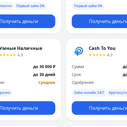
платно
Первый займ 0%
Первый займ 0%
Получить деньги
Получить деньг
Умные Наличные
Cash To You
4.9
4.9
до 30 000 ₽
Сумма
до
до 30 дней
Срок
д
ие
Среднее
Одобрение
рочно
Займ онлайн 24/7
Круглосут
Получить деньги
Получить деньг