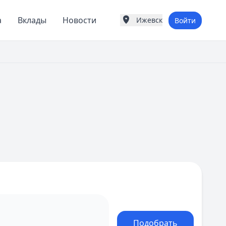
а
Вклады
Новости
Ижевск
Войти
Города России
Популярные города
Москва
Санкт-Петербург
Екатеринбург
Казань
А
Астрахань
Б
Барнаул
Белгород
Брянск
В
Владивосток
Владимир
Волгоград
Воронеж
Подобрать