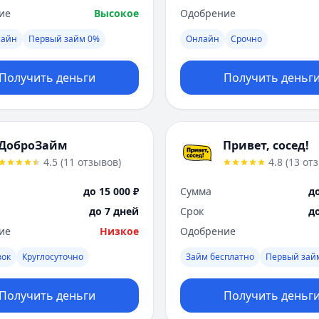
ие
Высокое
Одобрение
лайн
Первый займ 0%
Онлайн
Срочно
Получить деньги
Получить деньг
ДоброЗайм
Привет, сосед!
4.5
(
11
отзывов
)
4.8
(
13
от
до 15 000 ₽
Сумма
до
до 7 дней
Срок
д
ие
Низкое
Одобрение
вок
Круглосуточно
Займ бесплатно
Первый зай
Получить деньги
Получить деньг