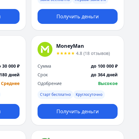
Москва
Н
и
Получить деньги
Набережные Челны
Нижний Новгород
Новокузнецк
Новосибирск
MoneyMan
О
4.8
(
18
отзывов
)
Омск
Оренбург
 30 000 ₽
Сумма
до 100 000 ₽
П
 180 дней
Срок
до 364 дней
Пенза
Среднее
Одобрение
Высокое
Пермь
Р
Старт бесплатно
Круглосуточно
Ростов-на-Дону
Рязань
и
Получить деньги
С
Самара
Санкт-Петербург