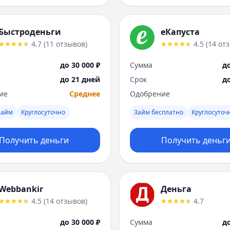
Быстроденьги
еКапуста
4.7
(
11
отзывов
)
4.5
(
14
от
до 30 000 ₽
Сумма
до
до 21 дней
Срок
д
ие
Среднее
Одобрение
займ
Круглосуточно
Займ бесплатно
Круглосуточ
Получить деньги
Получить деньг
Webbankir
Деньга
4.5
(
14
отзывов
)
4.7
до 30 000 ₽
Сумма
до