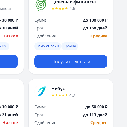
Саратов
Целевые финансы
Севастополь
зывов
)
4.6
Сочи
 30 000 ₽
Сумма
до 100 000 ₽
Сургут
Т
о 30 дней
Срок
до 168 дней
Тверь
Низкое
Одобрение
Среднее
Тольятти
м 0%
Займ онлайн
Срочно
Томск
Тула
и
Получить деньги
Тюмень
У
Ульяновск
Уфа
Небус
Х
4.7
Хабаровск
Ч
 30 000 ₽
Сумма
до 50 000 ₽
Чебоксары
о 21 дней
Срок
до 113 дней
Челябинск
Низкое
Одобрение
Среднее
Чита