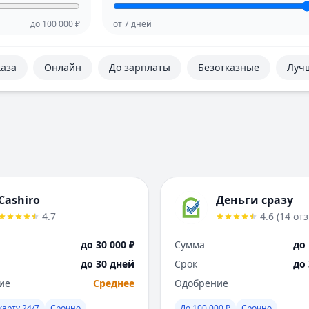
до
100 000
₽
от
7
дней
каза
Онлайн
До зарплаты
Безотказные
Луч
Cashiro
Деньги сразу
4.7
4.6
(
14
от
до 30 000 ₽
Сумма
до 
до 30 дней
Срок
до
ие
Среднее
Одобрение
карту 24/7
Срочно
До 100 000 ₽
Срочно