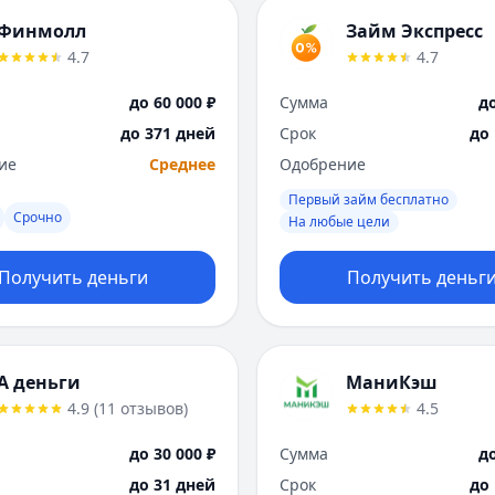
Финмолл
Займ Экспресс
4.7
4.7
до 60 000 ₽
Сумма
до
до 371 дней
Срок
до
ие
Среднее
Одобрение
Первый займ бесплатно
Срочно
На любые цели
Получить деньги
Получить деньг
А деньги
МаниКэш
4.9
(
11
отзывов
)
4.5
до 30 000 ₽
Сумма
до
до 31 дней
Срок
до