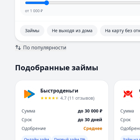
от
1 000
₽
Займы
Не выходя из дома
На карту без от
По популярности
Подобранные займы
Быстроденьги
4.7
(
11
отзывов
)
Сумма
до 30 000 ₽
Сумма
Срок
до 30 дней
Срок
Одобрение
Среднее
Одобрен
Онлайн займ
Первый займ 0%
Займ на 