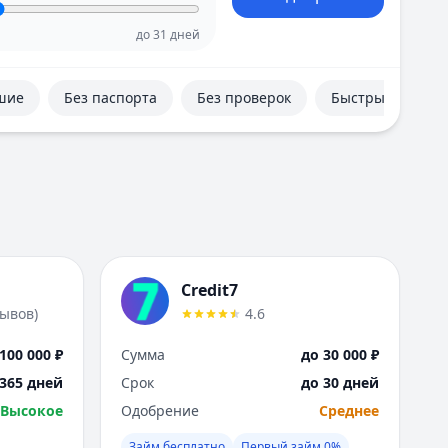
Е
Екатеринбург
до
31
дней
И
Иваново
шие
Без паспорта
Без проверок
Быстрые
Ижевск
Иркутск
К
Казань
Калининград
Кемерово
Киров
Краснодар
Credit7
Красноярск
зывов
)
4.6
Курск
Л
100 000 ₽
Сумма
до 30 000 ₽
Липецк
 365 дней
Срок
до 30 дней
М
Высокое
Одобрение
Среднее
Магнитогорск
Махачкала
Займ бесплатно
Первый займ 0%