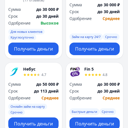
(
17
отзывов
)
Я
Я
Сумма
до 30 000 ₽
Сумма
до 30 000 ₽
Ярославль
Ярославль
Срок
до 30 дней
Срок
до 30 дней
Вся Россия
Вся Россия
Одобрение
Среднее
Одобрение
Высокое
Для новых клиентов
Займ на карту 24/7
Срочно
Круглосуточно
Получить деньги
Получить деньги
Небус
Fin 5
4.7
4.8
Сумма
до 50 000 ₽
Сумма
до 30 000 ₽
Срок
до 113 дней
Срок
до 30 дней
Одобрение
Среднее
Одобрение
Среднее
Онлайн займ на карту
Быстрые деньги
Срочно
Срочно
Получить деньги
Получить деньги