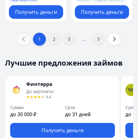
Получить деньги
Получить деньги
...
1
2
3
5
Лучшие предложения займов
Финтерра
До зарплаты
4.4
Сумма
Срок
Сумм
до 30 000 ₽
до 31 дней
до 15
Получить деньги