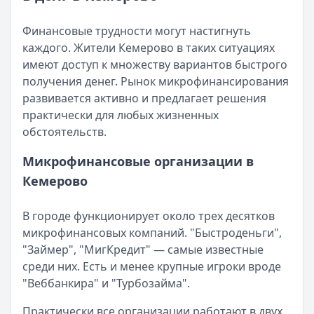
Читать статью
Кратко:
Разбираем, как вернуть переплату или ошибочно
Все статьи
Финансовые трудности могут настигнуть
Опубликовано:
5 декабря 2025 г.
каждого. Жители Кемерово в таких ситуациях
Категория:
МФО
имеют доступ к множеству вариантов быстрого
Читать новость
получения денег. Рынок микрофинансирования
Срочный микрозайм 15 000 ₽ на карту: свежая подборка
развивается активно и предлагает решения
Кратко:
Нужны 15 000 рублей на карту прямо сегодня? 
практически для любых жизненных
Опубликовано:
5 декабря 2025 г.
обстоятельств.
Категория:
МФО
Читать новость
Микрофинансовые организации в
Рекордный рост доли клиентов МФО с iPhone: что стоит
Кемерово
Кратко:
В III квартале 2025 года владельцы iPhone офо
Опубликовано:
5 декабря 2025 г.
В городе функционирует около трех десятков
Категория:
МФО
микрофинансовых компаний. "Быстроденьги",
Читать новость
"Займер", "МигКредит" — самые известные
57 сервисов микрозаймов через Госуслуги: где быстрее
среди них. Есть и менее крупные игроки вроде
Кратко:
Авторизация через Госуслуги ускоряет оформле
"Веббанкира" и "Турбозайма".
Опубликовано:
23 ноября 2025 г.
Категория:
МФО
Практически все организации работают в двух