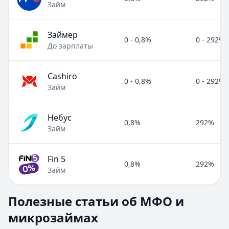
Займ
Займер
0 - 0,8%
0 - 292%
До зарплаты
Cashiro
0 - 0,8%
0 - 292%
Займ
Небус
0,8%
292%
Займ
Fin 5
0,8%
292%
Займ
Полезные статьи об МФО и микрозаймах
Полезные статьи об МФО и
Раздел:
МФО и микрозаймы
. Всего статей:
8
.
микрозаймах
Займ под расписку
Кратко:
Нужны деньги срочно? Рассмотрите займ под рас