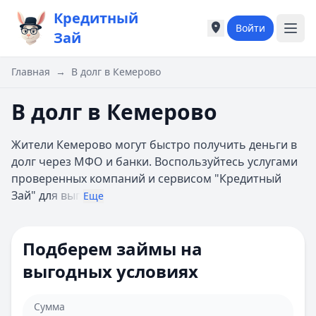
Кредитный
Войти
Города России
Города России
Зай
Популярные города
Популярные город
Москва
Москва
Главная
→
В долг в Кемерово
Санкт-Петербург
Санкт-Петербург
Екатеринбург
Екатеринбург
В долг в Кемерово
Казань
Казань
А
А
Жители Кемерово могут быстро получить деньги в
Астрахань
Астрахань
долг через МФО и банки. Воспользуйтесь услугами
Б
Б
проверенных компаний и сервисом "Кредитный
Барнаул
Барнаул
Зай" дл
я выг
Еще
Белгород
Белгород
Брянск
Брянск
В
В
Подберем займы на
Владивосток
Владивосток
выгодных условиях
Владимир
Владимир
Волгоград
Волгоград
Воронеж
Воронеж
Сумма