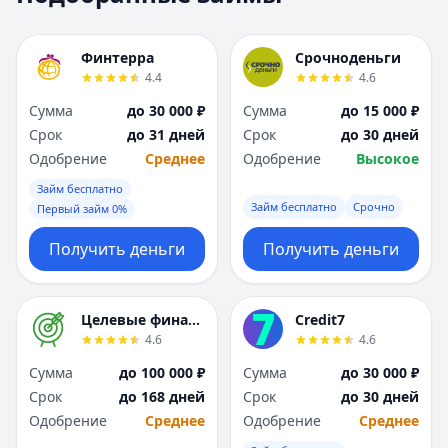
Москва
Москва
Н
Н
Финтерра
Срочноденьги
Набережные Челны
Набережные Челн
4.4
4.6
Нижний Новгород
Нижний Новгород
Сумма
до 30 000 ₽
Сумма
до 15 000 ₽
Новокузнецк
Новокузнецк
Срок
до 31 дней
Срок
до 30 дней
Новосибирск
Новосибирск
Одобрение
Среднее
Одобрение
Высокое
О
О
Омск
Омск
Займ бесплатно
Займ бесплатно
Срочно
Оренбург
Оренбург
Первый займ 0%
П
П
Получить деньги
Получить деньги
Пенза
Пенза
Пермь
Пермь
Р
Р
Целевые финансы
Credit7
Ростов-на-Дону
Ростов-на-Дону
4.6
4.6
Рязань
Рязань
Сумма
до 100 000 ₽
Сумма
до 30 000 ₽
С
С
Срок
до 168 дней
Срок
до 30 дней
Самара
Самара
Одобрение
Среднее
Одобрение
Среднее
Санкт-Петербург
Санкт-Петербург