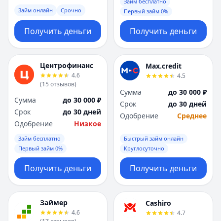
Саратов
Саратов
Займ бесплатно
Займ онлайн
Срочно
Первый займ 0%
Севастополь
Севастополь
Сочи
Сочи
Получить деньги
Получить деньги
Сургут
Сургут
Т
Т
Тверь
Тверь
Центрофинанс
Max.credit
Тольятти
Тольятти
4.6
4.5
Томск
Томск
(
15
отзывов
)
Сумма
до 30 000 ₽
Тула
Тула
Сумма
до 30 000 ₽
Срок
до 30 дней
Тюмень
Тюмень
Срок
до 30 дней
Одобрение
Среднее
У
У
Одобрение
Низкое
Ульяновск
Ульяновск
Займ бесплатно
Быстрый займ онлайн
Уфа
Уфа
Первый займ 0%
Круглосуточно
Х
Х
Хабаровск
Хабаровск
Получить деньги
Получить деньги
Ч
Ч
Чебоксары
Чебоксары
Челябинск
Челябинск
Займер
Cashiro
4.6
4.7
Чита
Чита