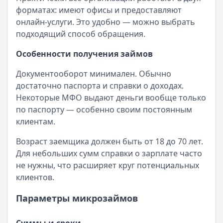
Читать новость
форматах: имеют офисы и предоставляют
Смс о «одобренном займе» от Bigmani Ru: как действов
онлайн-услуги. Это удобно — можно выбрать
Кратко:
Пришло СМС об одобрении займа от Bigmani Ru?
подходящий способ обращения.
Опубликовано:
23 ноября 2025 г.
Категория:
МФО
Особенности получения займов
Читать новость
Документооборот минимален. Обычно
Все новости
достаточно паспорта и справки о доходах.
Некоторые МФО выдают деньги вообще только
по паспорту — особенно своим постоянным
клиентам.
Возраст заемщика должен быть от 18 до 70 лет.
Для небольших сумм справки о зарплате часто
не нужны, что расширяет круг потенциальных
клиентов.
Параметры микрозаймов