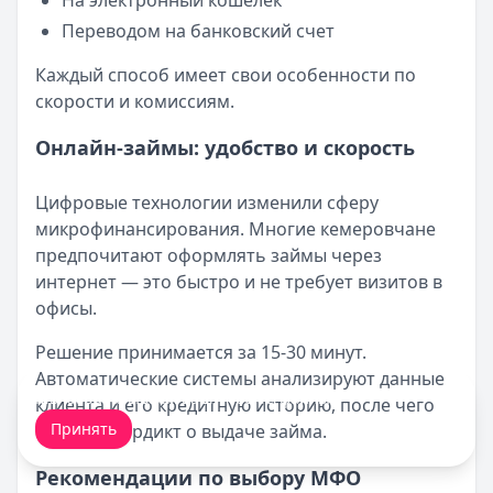
На электронный кошелек
Переводом на банковский счет
Каждый способ имеет свои особенности по
скорости и комиссиям.
Онлайн-займы: удобство и скорость
Цифровые технологии изменили сферу
микрофинансирования. Многие кемеровчане
предпочитают оформлять займы через
интернет — это быстро и не требует визитов в
офисы.
Решение принимается за 15-30 минут.
Автоматические системы анализируют данные
Мы обрабатываем ваши
cookie-файлы
.
клиента и его кредитную историю, после чего
Принять
выносят вердикт о выдаче займа.
Рекомендации по выбору МФО