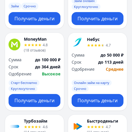
Саратов
Саратов
Займ онлайн
Займ
Срочно
Круглосуточно
Севастополь
Севастополь
Сочи
Сочи
Получить деньги
Получить деньги
Сургут
Сургут
Т
Т
Тверь
Тверь
MoneyMan
Небус
Тольятти
Тольятти
4.8
4.7
Томск
Томск
(
18
отзывов
)
Сумма
до 50 000 ₽
Тула
Тула
Сумма
до 100 000 ₽
Срок
до 113 дней
Тюмень
Тюмень
Срок
до 364 дней
Одобрение
Среднее
У
У
Одобрение
Высокое
Ульяновск
Ульяновск
Старт бесплатно
Онлайн займ на карту
Уфа
Уфа
Круглосуточно
Срочно
Х
Х
Хабаровск
Хабаровск
Получить деньги
Получить деньги
Ч
Ч
Чебоксары
Чебоксары
Челябинск
Челябинск
Турбозайм
Быстроденьги
4.6
4.7
Чита
Чита