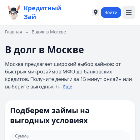
Кредитный
Войти
Города России
Города России
Зай
Популярные города
Популярные город
Москва
Москва
Главная
→
В долг в Москве
Санкт-Петербург
Санкт-Петербург
Екатеринбург
Екатеринбург
В долг в Москве
Казань
Казань
А
А
Москва предлагает широкий выбор займов: от
Астрахань
Астрахань
быстрых микрозаймов МФО до банковских
Б
Б
кредитов. Получите деньги за 15 минут онлайн или
Барнаул
Барнаул
выберите выгодн
ые ба
Еще
Белгород
Белгород
Брянск
Брянск
В
В
Подберем займы на
Владивосток
Владивосток
выгодных условиях
Владимир
Владимир
Волгоград
Волгоград
Воронеж
Воронеж
Сумма