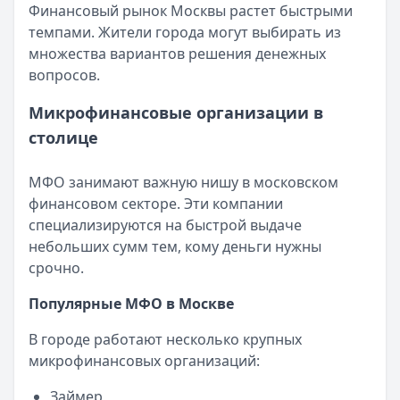
Финансовый рынок Москвы растет быстрыми
Читать новость
темпами. Жители города могут выбирать из
Срочный микрозайм 15 000 ₽ на карту: свежая подборка
множества вариантов решения денежных
Кратко:
Нужны 15 000 рублей на карту прямо сегодня? 
вопросов.
Опубликовано:
5 декабря 2025 г.
Категория:
МФО
Микрофинансовые организации в
Читать новость
столице
Рекордный рост доли клиентов МФО с iPhone: что стоит
Кратко:
В III квартале 2025 года владельцы iPhone офо
МФО занимают важную нишу в московском
Опубликовано:
5 декабря 2025 г.
финансовом секторе. Эти компании
Категория:
МФО
специализируются на быстрой выдаче
Читать новость
небольших сумм тем, кому деньги нужны
57 сервисов микрозаймов через Госуслуги: где быстрее
срочно.
Кратко:
Авторизация через Госуслуги ускоряет оформле
Опубликовано:
23 ноября 2025 г.
Популярные МФО в Москве
Категория:
МФО
Читать новость
В городе работают несколько крупных
Смс о «одобренном займе» от Bigmani Ru: как действов
микрофинансовых организаций:
Кратко:
Пришло СМС об одобрении займа от Bigmani Ru?
Займер
Опубликовано:
23 ноября 2025 г.