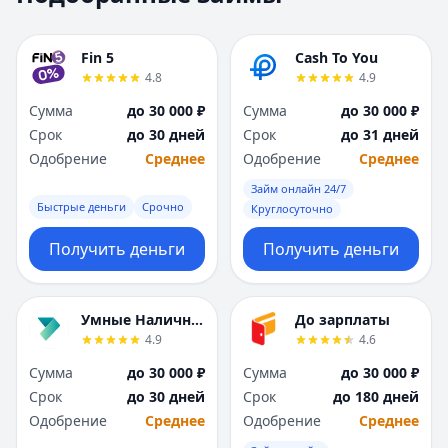
Москва
Москва
Н
Н
Fin 5
Cash To You
Набережные Челны
Набережные Челн
4.8
4.9
Нижний Новгород
Нижний Новгород
Сумма
до 30 000 ₽
Сумма
до 30 000 ₽
Новокузнецк
Новокузнецк
Срок
до 30 дней
Срок
до 31 дней
Новосибирск
Новосибирск
Одобрение
Среднее
Одобрение
Среднее
О
О
Омск
Омск
Займ онлайн 24/7
Быстрые деньги
Срочно
Оренбург
Оренбург
Круглосуточно
П
П
Получить деньги
Получить деньги
Пенза
Пенза
Пермь
Пермь
Р
Р
Умные Наличные
До зарплаты
Ростов-на-Дону
Ростов-на-Дону
4.9
4.6
Рязань
Рязань
Сумма
до 30 000 ₽
Сумма
до 30 000 ₽
С
С
Срок
до 30 дней
Срок
до 180 дней
Самара
Самара
Одобрение
Среднее
Одобрение
Среднее
Санкт-Петербург
Санкт-Петербург