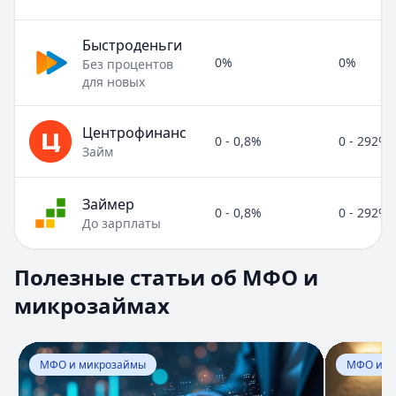
Быстроденьги
0%
0%
Без процентов
для новых
Центрофинанс
0 - 0,8%
0 - 292%
Займ
Займер
0 - 0,8%
0 - 292%
До зарплаты
Полезные статьи об МФО и микрозаймах
Полезные статьи об МФО и
Раздел:
МФО и микрозаймы
. Всего статей:
8
.
микрозаймах
Займ под расписку
Кратко:
Нужны деньги срочно? Рассмотрите займ под рас
Опубликовано:
17 ноября 2025 г.
Перейти к статье:
Займ под расписку
Перейти к
Категория:
МФО и микрозаймы
МФО и микрозаймы
МФО и м
Читать статью