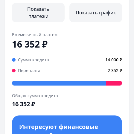
Взяла займ в 495 Кредит, одобрили быстро. Приложение и
Страницы отзывов:
Показать
Показать график
Все отзывы
платежи
Ежемесячный платеж
16 352
₽
Сумма кредита
14 000
₽
Переплата
2 352
₽
Общая сумма кредита
16 352
₽
Интересуют финансовые