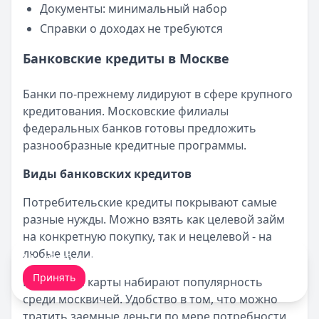
Документы: минимальный набор
Справки о доходах не требуются
Банковские кредиты в Москве
Банки по-прежнему лидируют в сфере крупного
кредитования. Московские филиалы
федеральных банков готовы предложить
разнообразные кредитные программы.
Виды банковских кредитов
Потребительские кредиты покрывают самые
разные нужды. Можно взять как целевой займ
на конкретную покупку, так и нецелевой - на
любые цели.
Мы обрабатываем ваши
cookie-файлы
.
Принять
Кредитные карты набирают популярность
среди москвичей. Удобство в том, что можно
тратить заемные деньги по мере потребности,