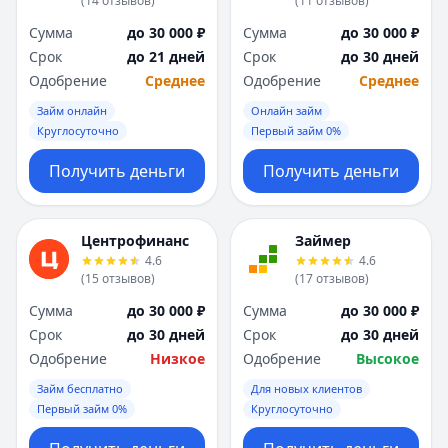
(
14
отзывов
)
(
11
отзывов
)
Я
Я
Сумма
до 30 000 ₽
Сумма
до 30 000 ₽
Ярославль
Ярославль
Срок
до 21 дней
Срок
до 30 дней
Вся Россия
Вся Россия
Одобрение
Среднее
Одобрение
Среднее
Займ онлайн
Онлайн займ
Круглосуточно
Первый займ 0%
Получить деньги
Получить деньги
Центрофинанс
Займер
4.6
4.6
(
15
отзывов
)
(
17
отзывов
)
Сумма
до 30 000 ₽
Сумма
до 30 000 ₽
Срок
до 30 дней
Срок
до 30 дней
Одобрение
Низкое
Одобрение
Высокое
Займ бесплатно
Для новых клиентов
Первый займ 0%
Круглосуточно