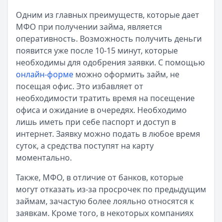
Категория:
МФО
Одним из главных преимуществ, которые дает
Читать новость
МФО при получении займа, является
Смс о «одобренном займе» от Bigmani Ru: как действов
оперативность. Возможность получить деньги
Кратко:
Пришло СМС об одобрении займа от Bigmani Ru?
появится уже после 10-15 минут, которые
Опубликовано:
23 ноября 2025 г.
необходимы для одобрения заявки. С помощью
Категория:
МФО
онлайн-форме
можно оформить займ, не
Читать новость
посещая офис. Это избавляет от
Все новости
необходимости тратить время на посещение
офиса и ожидание в очередях. Необходимо
лишь иметь при себе паспорт и доступ в
интернет. Заявку можно подать в любое время
суток, а средства поступят на карту
моментально.
Также, МФО, в отличие от банков, которые
могут отказать из-за просрочек по предыдущим
займам, зачастую более лояльно относятся к
заявкам. Кроме того, в некоторых компаниях