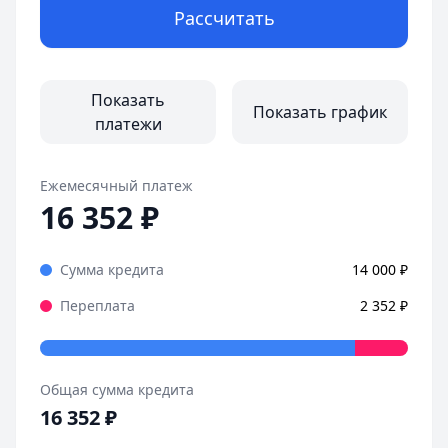
Рассчитать
Оформила займ в MoneyMan за пару минут, все прозрачн
Страницы отзывов:
Все отзывы
Показать
Показать график
платежи
Ежемесячный платеж
16 352
₽
Сумма кредита
14 000
₽
Переплата
2 352
₽
Общая сумма кредита
16 352
₽