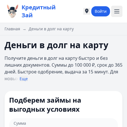
Кредитный
Войти
Города России
Города России
Зай
Популярные города
Популярные город
Москва
Москва
Главная
→
Деньги в долг на карту
Санкт-Петербург
Санкт-Петербург
Екатеринбург
Екатеринбург
Деньги в долг на карту
Казань
Казань
А
А
Получите деньги в долг на карту быстро и без
Астрахань
Астрахань
лишних документов. Суммы до 100 000 ₽, срок до 365
Б
Б
дней. Быстрое одобрение, выдача за 15 минут. Для
Барнаул
Барнаул
новых
Еще
Белгород
Белгород
Брянск
Брянск
В
В
Подберем займы на
Владивосток
Владивосток
выгодных условиях
Владимир
Владимир
Волгоград
Волгоград
Воронеж
Воронеж
Сумма