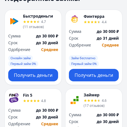
Москва
Москва
Н
Н
Быстроденьги
Финтерра
Набережные Челны
Набережные Челн
4.7
4.4
Нижний Новгород
Нижний Новгород
(
11
отзывов
)
Сумма
до 30 000 ₽
Новокузнецк
Новокузнецк
Сумма
до 30 000 ₽
Срок
до 31 дней
Новосибирск
Новосибирск
Срок
до 30 дней
Одобрение
Среднее
О
О
Одобрение
Среднее
Омск
Омск
Онлайн займ
Займ бесплатно
Оренбург
Оренбург
Первый займ 0%
Первый займ 0%
П
П
Пенза
Пенза
Получить деньги
Получить деньги
Пермь
Пермь
Р
Р
Ростов-на-Дону
Ростов-на-Дону
Займер
Fin 5
Рязань
Рязань
4.6
4.8
(
17
отзывов
)
С
С
Сумма
до 30 000 ₽
Самара
Самара
Сумма
до 30 000 ₽
Срок
до 30 дней
Санкт-Петербург
Санкт-Петербург
Срок
до 30 дней
Одобрение
Среднее