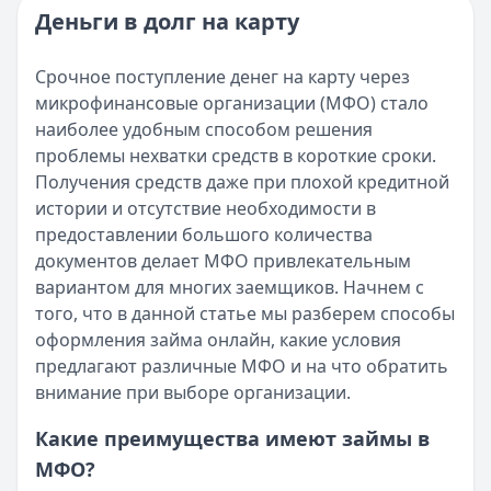
Читать новость
Категория:
МФО и микрозаймы
Деньги в долг на карту
Возврат переплаты в «Займере»: актуальная инструкци
Читать статью
Кратко:
Разбираем, как вернуть переплату или ошибочно
Все статьи
Срочное поступление денег на карту через
Опубликовано:
5 декабря 2025 г.
микрофинансовые организации (МФО) стало
Категория:
МФО
наиболее удобным способом решения
Читать новость
проблемы нехватки средств в короткие сроки.
Срочный микрозайм 15 000 ₽ на карту: свежая подборка
Получения средств даже при плохой кредитной
Кратко:
Нужны 15 000 рублей на карту прямо сегодня? 
истории и отсутствие необходимости в
Опубликовано:
5 декабря 2025 г.
предоставлении большого количества
Категория:
МФО
документов делает МФО привлекательным
Читать новость
вариантом для многих заемщиков. Начнем с
Рекордный рост доли клиентов МФО с iPhone: что стоит
того, что в данной статье мы разберем способы
Кратко:
В III квартале 2025 года владельцы iPhone офо
оформления займа онлайн, какие условия
Опубликовано:
5 декабря 2025 г.
предлагают различные МФО и на что обратить
Категория:
МФО
внимание при выборе организации.
Читать новость
57 сервисов микрозаймов через Госуслуги: где быстрее
Какие преимущества имеют займы в
Кратко:
Авторизация через Госуслуги ускоряет оформле
МФО?
Опубликовано:
23 ноября 2025 г.