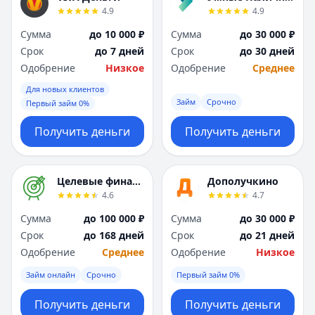
Я
Я
4.9
4.9
Ярославль
Ярославль
Сумма
до 10 000 ₽
Сумма
до 30 000 ₽
Вся Россия
Вся Россия
Срок
до 7 дней
Срок
до 30 дней
Одобрение
Низкое
Одобрение
Среднее
Для новых клиентов
Займ
Срочно
Первый займ 0%
Получить деньги
Получить деньги
Целевые финансы
Дополучкино
4.6
4.7
Сумма
до 100 000 ₽
Сумма
до 30 000 ₽
Срок
до 168 дней
Срок
до 21 дней
Одобрение
Среднее
Одобрение
Низкое
Займ онлайн
Срочно
Первый займ 0%
Получить деньги
Получить деньги