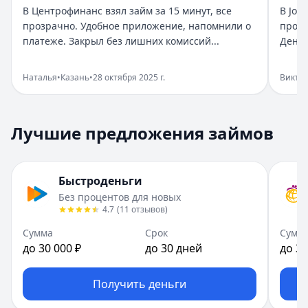
Город:
Санкт-Петербург
В Центрофинанс взял займ за 15 минут, все
В Joy
Дата:
28 октября 2025 г.
прозрачно. Удобное приложение, напомнили о
прост
Взяла займ в Бюджет срочно нужны были деньги. Оформи
платеже. Закрыл без лишних комиссий...
Деньг
Помогли в нужный момент
Рейтинг:
5
Наталья
•
Казань
•
28 октября 2025 г.
Викто
Организация:
Монеза
Город:
Санкт-Петербург
Дата:
28 октября 2025 г.
Лучшие предложения займов
Срочно понадобились деньги, Монеза выручила. Одобрен
Приятный опыт займа
Рейтинг:
5
Быстроденьги
Организация:
Привет, сосед!
Без процентов для новых
Город:
Екатеринбург
4.7
(
11
отзывов
)
Дата:
28 октября 2025 г.
В Привет, сосед! оформила займ за пару минут. Условия
Сумма
Срок
Сумм
до 30 000 ₽
до 30 дней
до 30
Быстро и реально удобно
Рейтинг:
4
Организация:
Центрофинанс
Получить деньги
Город:
Казань