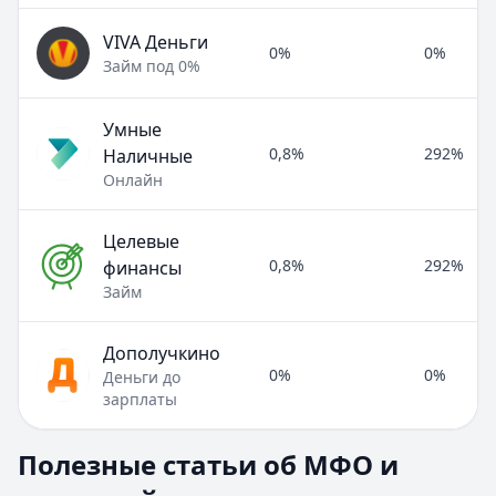
VIVA Деньги
0%
0%
Займ под 0%
Умные
0,8%
292%
Наличные
Онлайн
Целевые
0,8%
292%
финансы
Займ
Дополучкино
0%
0%
Деньги до
зарплаты
Полезные статьи об МФО и микрозаймах
Полезные статьи об МФО и
Раздел:
МФО и микрозаймы
. Всего статей:
8
.
Займ под расписку