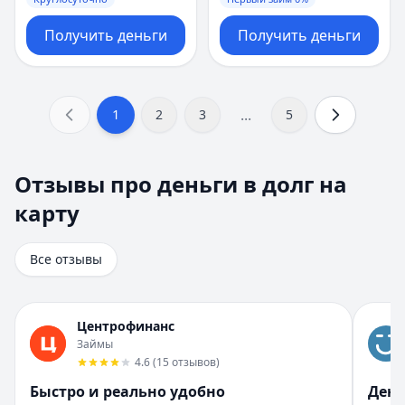
Получить деньги
Получить деньги
...
1
2
3
5
Отзывы про деньги в долг на карту
Отзывы про деньги в долг на
Всего отзывов на странице:
8
.
карту
Быстро получил и доволен
Рейтинг:
5
Организация:
Турбозайм
Все отзывы
Город:
Екатеринбург
Дата:
28 октября 2025 г.
Взял займ в Турбозайм впервые. Одобрили быстро, день
Центрофинанс
Помогли быстро и без нервов
Займы
Рейтинг:
5
4.6
(
15
отзывов
)
Организация:
Бюджет
Быстро и реально удобно
День