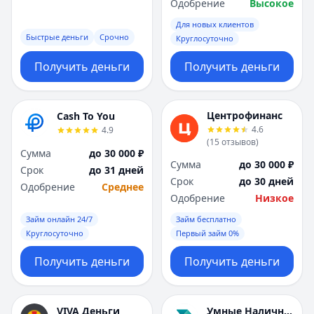
Саратов
Саратов
Одобрение
Высокое
Севастополь
Севастополь
Для новых клиентов
Сочи
Сочи
Быстрые деньги
Срочно
Круглосуточно
Сургут
Сургут
Получить деньги
Получить деньги
Т
Т
Тверь
Тверь
Тольятти
Тольятти
Центрофинанс
Cash To You
Томск
Томск
4.6
4.9
Тула
Тула
(
15
отзывов
)
Тюмень
Тюмень
Сумма
до 30 000 ₽
Сумма
до 30 000 ₽
У
У
Срок
до 31 дней
Срок
до 30 дней
Ульяновск
Ульяновск
Одобрение
Среднее
Одобрение
Низкое
Уфа
Уфа
Х
Х
Займ онлайн 24/7
Займ бесплатно
Круглосуточно
Первый займ 0%
Хабаровск
Хабаровск
Ч
Ч
Получить деньги
Получить деньги
Чебоксары
Чебоксары
Челябинск
Челябинск
Чита
Чита
VIVA Деньги
Умные Наличные