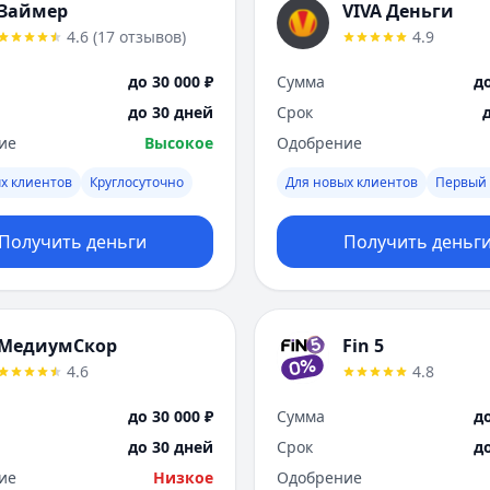
Займер
VIVA Деньги
4.6
(
17
отзывов
)
4.9
до 30 000 ₽
Сумма
до
до 30 дней
Срок
ие
Высокое
Одобрение
х клиентов
Круглосуточно
Для новых клиентов
Первый 
Получить деньги
Получить деньг
МедиумСкор
Fin 5
4.6
4.8
до 30 000 ₽
Сумма
до
до 30 дней
Срок
д
ие
Низкое
Одобрение