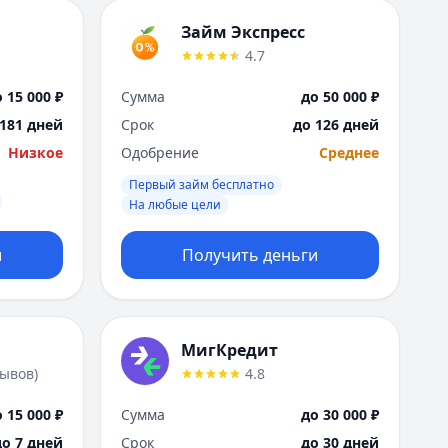
Займ Экспресс
4.7
 15 000 ₽
Сумма
до 50 000 ₽
 181 дней
Срок
до 126 дней
Низкое
Одобрение
Среднее
Первый займ бесплатно
На любые цели
и
Получить деньги
МигКредит
зывов
)
4.8
 15 000 ₽
Сумма
до 30 000 ₽
до 7 дней
Срок
до 30 дней