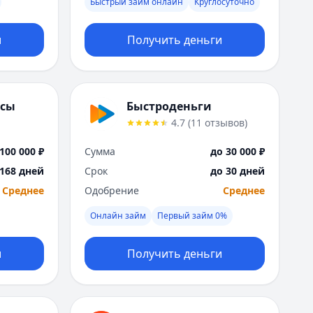
Быстрый займ онлайн
Круглосуточно
Москва
Н
и
Получить деньги
Набережные Челны
Нижний Новгород
Новокузнецк
Новосибирск
нсы
Быстроденьги
О
4.7
(
11
отзывов
)
Омск
Оренбург
100 000 ₽
Сумма
до 30 000 ₽
П
 168 дней
Срок
до 30 дней
Пенза
Среднее
Одобрение
Среднее
Пермь
Р
Онлайн займ
Первый займ 0%
Ростов-на-Дону
Рязань
и
Получить деньги
С
Самара
Санкт-Петербург