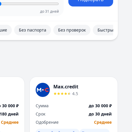
Е
Екатеринбург
до
31
дней
И
Иваново
шие
Без паспорта
Без проверок
Быстрые
Ижевск
Иркутск
К
Казань
Калининград
Кемерово
Киров
Краснодар
Max.credit
Красноярск
4.5
Курск
Л
 30 000 ₽
Сумма
до 30 000 ₽
Липецк
 180 дней
Срок
до 30 дней
М
Среднее
Одобрение
Среднее
Магнитогорск
Махачкала