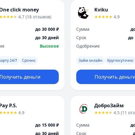
One click money
Kviku
4.7
(
18
отзывов
)
4.9
до 30 000 ₽
Сумма
до
до 30 дней
Срок
до
ие
Высокое
Одобрение
карту 24/7
Срочно
Займ онлайн
Круглосуточно
Получить деньги
Получить деньг
Pay P.S.
ДоброЗайм
4.9
4.5
(
11
от
до 15 000 ₽
Сумма
до
до 30 дней
Срок