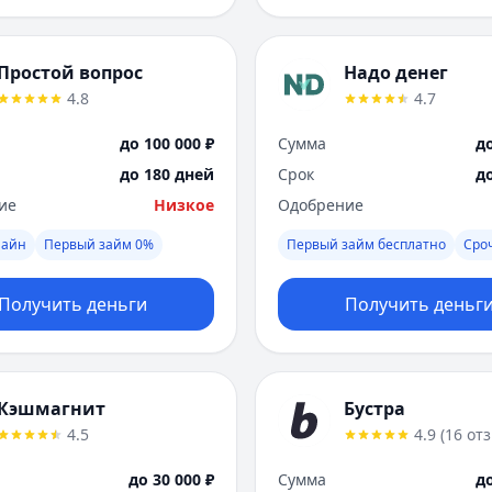
Простой вопрос
Надо денег
4.8
4.7
до 100 000 ₽
Сумма
до
до 180 дней
Срок
д
ие
Низкое
Одобрение
лайн
Первый займ 0%
Первый займ бесплатно
Сро
Получить деньги
Получить деньг
Кэшмагнит
Бустра
4.5
4.9
(
16
от
до 30 000 ₽
Сумма
до