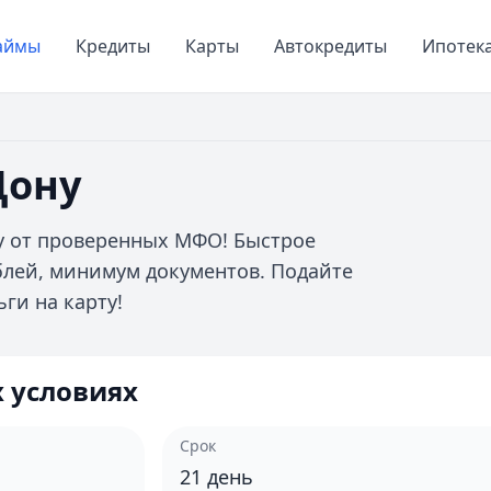
аймы
Кредиты
Карты
Автокредиты
Ипотек
Дону
у от проверенных МФО! Быстрое
ублей, минимум документов. Подайте
ги на карту!
 условиях
Срок
21
день