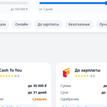
до
100 000
₽
от
7
дней
каза
Онлайн
До зарплаты
Безотказные
Луч
Cash To You
До зарплаты
4.9
4.6
до 30 000 ₽
Сумма
до
до 31 дней
Срок
до
ие
Среднее
Одобрение