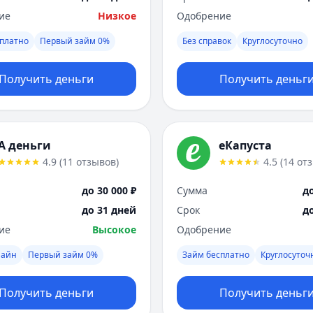
ие
Низкое
Одобрение
платно
Первый займ 0%
Без справок
Круглосуточно
Получить деньги
Получить деньг
А деньги
еКапуста
4.9
(
11
отзывов
)
4.5
(
14
от
до 30 000 ₽
Сумма
до
до 31 дней
Срок
д
ие
Высокое
Одобрение
лайн
Первый займ 0%
Займ бесплатно
Круглосуточ
Получить деньги
Получить деньг