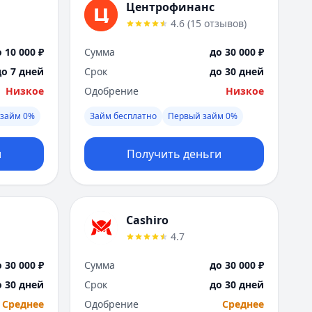
Саратов
Центрофинанс
Севастополь
4.6
(
15
отзывов
)
Сочи
 10 000 ₽
Сумма
до 30 000 ₽
Сургут
Т
до 7 дней
Срок
до 30 дней
Тверь
Низкое
Одобрение
Низкое
Тольятти
займ 0%
Займ бесплатно
Первый займ 0%
Томск
Тула
Тюмень
и
Получить деньги
У
Ульяновск
Уфа
Cashiro
Х
Хабаровск
4.7
Ч
 30 000 ₽
Сумма
до 30 000 ₽
Чебоксары
о 30 дней
Срок
до 30 дней
Челябинск
Чита
Среднее
Одобрение
Среднее