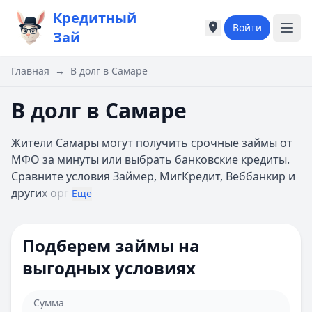
Кредитный
Войти
Города России
Города России
Зай
Популярные города
Популярные город
Москва
Москва
Главная
→
В долг в Самаре
Санкт-Петербург
Санкт-Петербург
Екатеринбург
Екатеринбург
В долг в Самаре
Казань
Казань
А
А
Жители Самары могут получить срочные займы от
Астрахань
Астрахань
МФО за минуты или выбрать банковские кредиты.
Б
Б
Сравните условия Займер, МигКредит, Веббанкир и
Барнаул
Барнаул
други
х орг
Еще
Белгород
Белгород
Брянск
Брянск
В
В
Подберем займы на
Владивосток
Владивосток
выгодных условиях
Владимир
Владимир
Волгоград
Волгоград
Воронеж
Воронеж
Сумма