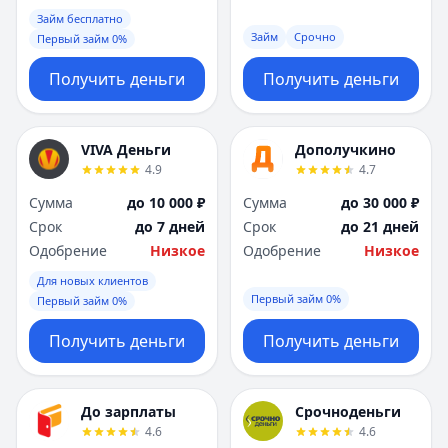
Саратов
Саратов
Займ бесплатно
Севастополь
Севастополь
Займ
Срочно
Первый займ 0%
Сочи
Сочи
Сургут
Сургут
Получить деньги
Получить деньги
Т
Т
Тверь
Тверь
Тольятти
Тольятти
VIVA Деньги
Дополучкино
Томск
Томск
4.9
4.7
Тула
Тула
Сумма
до 10 000 ₽
Сумма
до 30 000 ₽
Тюмень
Тюмень
Срок
до 7 дней
Срок
до 21 дней
У
У
Одобрение
Низкое
Одобрение
Низкое
Ульяновск
Ульяновск
Для новых клиентов
Уфа
Уфа
Первый займ 0%
Первый займ 0%
Х
Х
Хабаровск
Хабаровск
Получить деньги
Получить деньги
Ч
Ч
Чебоксары
Чебоксары
Челябинск
Челябинск
До зарплаты
Срочноденьги
4.6
4.6
Чита
Чита