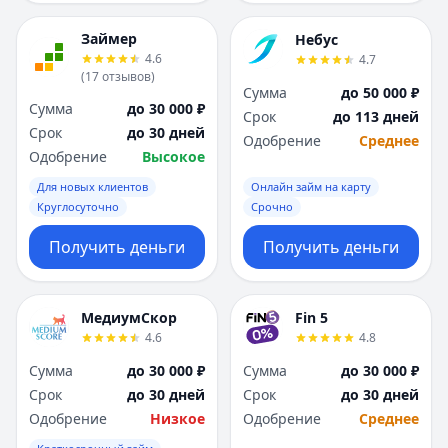
Займер
Небус
4.6
4.7
(
17
отзывов
)
Сумма
до 50 000 ₽
Сумма
до 30 000 ₽
Срок
до 113 дней
Срок
до 30 дней
Одобрение
Среднее
Одобрение
Высокое
Для новых клиентов
Онлайн займ на карту
Круглосуточно
Срочно
Получить деньги
Получить деньги
МедиумСкор
Fin 5
4.6
4.8
Сумма
до 30 000 ₽
Сумма
до 30 000 ₽
Срок
до 30 дней
Срок
до 30 дней
Одобрение
Низкое
Одобрение
Среднее