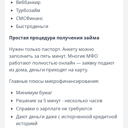
Веббанкир
Опубликовано:
23 ноября 2025 г.
Категория:
МФО
Турбозайм
Читать новость
СМСФинанс
Смс о «одобренном займе» от Bigmani Ru: как действов
Быстроденьги
Кратко:
Пришло СМС об одобрении займа от Bigmani Ru?
Опубликовано:
23 ноября 2025 г.
Простая процедура получения займа
Категория:
МФО
Нужен только паспорт. Анкету можно
Читать новость
заполнить за пять минут. Многие МФО
Все новости
работают полностью онлайн — заявку подают
из дома, деньги приходят на карту.
Главные плюсы микрофинансирования:
Минимум бумаг
Решение за 5 минут - несколько часов
Справки о зарплате не требуются
Дают деньги даже с испорченной кредитной
историей