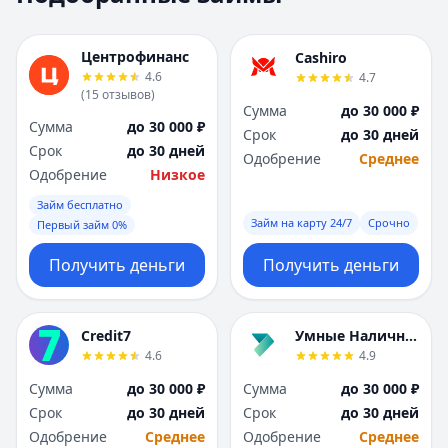
Москва
Москва
Н
Н
Центрофинанс
Cashiro
Набережные Челны
Набережные Челн
4.6
4.7
Нижний Новгород
Нижний Новгород
(
15
отзывов
)
Сумма
до 30 000 ₽
Новокузнецк
Новокузнецк
Сумма
до 30 000 ₽
Срок
до 30 дней
Новосибирск
Новосибирск
Срок
до 30 дней
Одобрение
Среднее
О
О
Одобрение
Низкое
Омск
Омск
Займ бесплатно
Оренбург
Оренбург
Займ на карту 24/7
Срочно
Первый займ 0%
П
П
Пенза
Пенза
Получить деньги
Получить деньги
Пермь
Пермь
Р
Р
Ростов-на-Дону
Ростов-на-Дону
Credit7
Умные Наличные
Рязань
Рязань
4.6
4.9
С
С
Сумма
до 30 000 ₽
Сумма
до 30 000 ₽
Самара
Самара
Срок
до 30 дней
Срок
до 30 дней
Санкт-Петербург
Санкт-Петербург
Одобрение
Среднее
Одобрение
Среднее