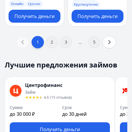
Онлайн
Срочно
Круглосуточно
Получить деньги
Получить деньги
...
1
2
3
5
Лучшие предложения займов
Центрофинанс
Займ
4.6
(
15
отзывов
)
Сумма
Срок
Сумм
до 30 000 ₽
до 30 дней
до 30
Получить деньги