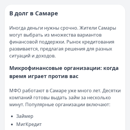
Категория:
МФО
Опубликовано:
16 ноября 2025 г.
Читать новость
Категория:
МФО и микрозаймы
В долг в Самаре
Возврат переплаты в «Займере»: актуальная инструкци
Читать статью
Кратко:
Разбираем, как вернуть переплату или ошибочно
Все статьи
Иногда деньги нужны срочно. Жители Самары
Опубликовано:
5 декабря 2025 г.
могут выбрать из множества вариантов
Категория:
МФО
финансовой поддержки. Рынок кредитования
Читать новость
развивается, предлагая решения для разных
Срочный микрозайм 15 000 ₽ на карту: свежая подборка
ситуаций и доходов.
Кратко:
Нужны 15 000 рублей на карту прямо сегодня? 
Опубликовано:
5 декабря 2025 г.
Микрофинансовые организации: когда
Категория:
МФО
время играет против вас
Читать новость
Рекордный рост доли клиентов МФО с iPhone: что стоит
МФО работают в Самаре уже много лет. Десятки
Кратко:
В III квартале 2025 года владельцы iPhone офо
компаний готовы выдать займ за несколько
Опубликовано:
5 декабря 2025 г.
минут. Популярные организации включают:
Категория:
МФО
Читать новость
Займер
57 сервисов микрозаймов через Госуслуги: где быстрее
МигКредит
Кратко:
Авторизация через Госуслуги ускоряет оформле