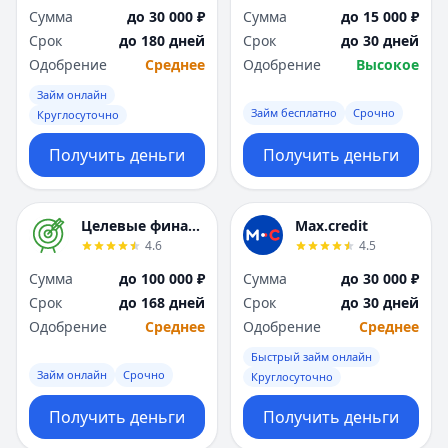
Я
Я
Сумма
до 30 000 ₽
Сумма
до 15 000 ₽
Ярославль
Ярославль
Срок
до 180 дней
Срок
до 30 дней
Вся Россия
Вся Россия
Одобрение
Среднее
Одобрение
Высокое
Займ онлайн
Займ бесплатно
Срочно
Круглосуточно
Получить деньги
Получить деньги
Целевые финансы
Max.credit
4.6
4.5
Сумма
до 100 000 ₽
Сумма
до 30 000 ₽
Срок
до 168 дней
Срок
до 30 дней
Одобрение
Среднее
Одобрение
Среднее
Быстрый займ онлайн
Займ онлайн
Срочно
Круглосуточно
Получить деньги
Получить деньги