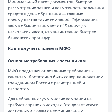
Минимальный пакет документов, быстрое
Кратко:
Пришло СМС об одобрении займа от Bigmani Ru?
рассмотрение заявки и возможность получения
Опубликовано:
23 ноября 2025 г.
средств в день обращения — главные
Категория:
МФО
преимущества таких компаний. Оформление
Читать новость
займа обычно занимает от 15 минут до
Все новости
нескольких часов, что значительно быстрее
банковских процедур.
Как получить займ в МФО
Основные требования к заемщикам
МФО предъявляют лояльные требования к
клиентам. Достаточно быть совершеннолетним
гражданином России с регистрацией и
паспортом.
Для небольших сумм многие компании не
требуют справок о доходах. Это делает услуги
доступными людям с неофициальным