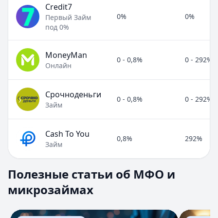
Credit7
0%
0%
Первый Займ
под 0%
MoneyMan
0 - 0,8%
0 - 292%
Онлайн
Срочноденьги
0 - 0,8%
0 - 292%
Займ
Cash To You
0,8%
292%
Займ
Полезные статьи об МФО и микрозаймах
Полезные статьи об МФО и
Раздел:
МФО и микрозаймы
. Всего статей:
8
.
микрозаймах
Займ под расписку
Кратко:
Нужны деньги срочно? Рассмотрите займ под рас
Опубликовано:
17 ноября 2025 г.
Перейти к статье:
Займ под расписку
Перейти к