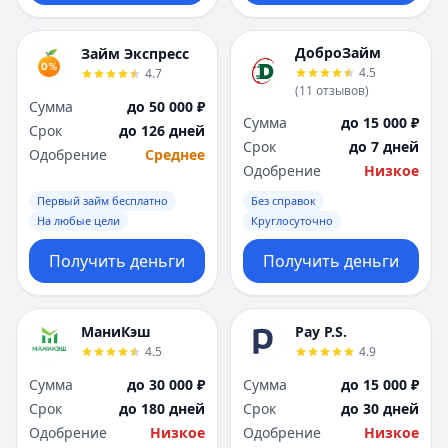
ДоброЗайм
Займ Экспресс
4.5
4.7
(
11
отзывов
)
Сумма
до 50 000 ₽
Сумма
до 15 000 ₽
Срок
до 126 дней
Срок
до 7 дней
Одобрение
Среднее
Одобрение
Низкое
Первый займ бесплатно
Без справок
На любые цели
Круглосуточно
Получить деньги
Получить деньги
МаниКэш
Pay P.S.
4.5
4.9
Сумма
до 30 000 ₽
Сумма
до 15 000 ₽
Срок
до 180 дней
Срок
до 30 дней
Одобрение
Низкое
Одобрение
Низкое