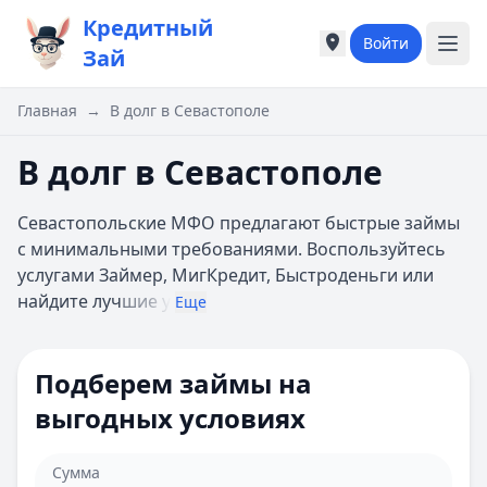
Кредитный
Войти
Города России
Города России
Зай
Популярные города
Популярные город
Москва
Москва
Главная
→
В долг в Севастополе
Санкт-Петербург
Санкт-Петербург
Екатеринбург
Екатеринбург
В долг в Севастополе
Казань
Казань
А
А
Севастопольские МФО предлагают быстрые займы
Астрахань
Астрахань
с минимальными требованиями. Воспользуйтесь
Б
Б
услугами Займер, МигКредит, Быстроденьги или
Барнаул
Барнаул
найдите луч
шие у
Еще
Белгород
Белгород
Брянск
Брянск
В
В
Подберем займы на
Владивосток
Владивосток
выгодных условиях
Владимир
Владимир
Волгоград
Волгоград
Воронеж
Воронеж
Сумма