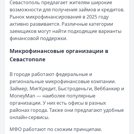
Все статьи
Севастополь предлагает жителям широкие
Опубликовано:
5 декабря 2025 г.
возможности для получения займов и кредитов.
Категория:
МФО
Рынок микрофинансирования в 2025 году
Читать новость
активно развивается. Различные категории
Срочный микрозайм 15 000 ₽ на карту: свежая подборка
заемщиков могут найти подходящие варианты
Кратко:
Нужны 15 000 рублей на карту прямо сегодня? 
финансовой поддержки.
Опубликовано:
5 декабря 2025 г.
Категория:
МФО
Микрофинансовые организации в
Читать новость
Севастополе
Рекордный рост доли клиентов МФО с iPhone: что стоит
Кратко:
В III квартале 2025 года владельцы iPhone офо
В городе работают федеральные и
Опубликовано:
5 декабря 2025 г.
региональные микрофинансовые компании.
Категория:
МФО
Займер, МигКредит, Быстроденьги, Веббанкир и
Читать новость
MoneyMan — наиболее популярные
57 сервисов микрозаймов через Госуслуги: где быстрее
организации. У них есть офисы в разных
Кратко:
Авторизация через Госуслуги ускоряет оформле
районах города. Также они предлагают удобные
Опубликовано:
23 ноября 2025 г.
онлайн-сервисы.
Категория:
МФО
Читать новость
МФО работают по схожим принципам.
Смс о «одобренном займе» от Bigmani Ru: как действов