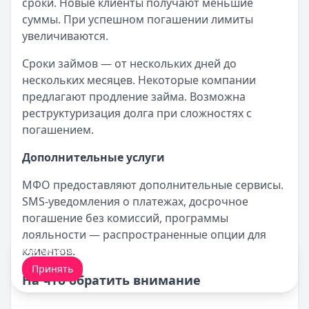
сроки. Новые клиенты получают меньшие
суммы. При успешном погашении лимиты
увеличиваются.
Сроки займов — от нескольких дней до
нескольких месяцев. Некоторые компании
предлагают продление займа. Возможна
реструктуризация долга при сложностях с
погашением.
Дополнительные услуги
МФО предоставляют дополнительные сервисы.
SMS-уведомления о платежах, досрочное
погашение без комиссий, программы
лояльности — распространенные опции для
Мы обрабатываем ваши
cookie-файлы
.
клиентов.
Принять
На что обратить внимание