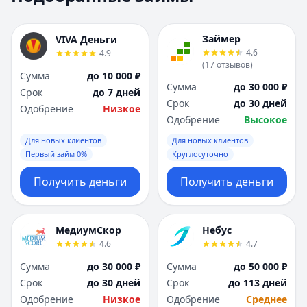
Москва
Москва
Н
Н
Займер
VIVA Деньги
Набережные Челны
Набережные Челн
4.6
4.9
Нижний Новгород
Нижний Новгород
(
17
отзывов
)
Сумма
до 10 000 ₽
Новокузнецк
Новокузнецк
Сумма
до 30 000 ₽
Срок
до 7 дней
Новосибирск
Новосибирск
Срок
до 30 дней
Одобрение
Низкое
О
О
Одобрение
Высокое
Омск
Омск
Для новых клиентов
Для новых клиентов
Оренбург
Оренбург
Первый займ 0%
Круглосуточно
П
П
Пенза
Пенза
Получить деньги
Получить деньги
Пермь
Пермь
Р
Р
Ростов-на-Дону
Ростов-на-Дону
МедиумСкор
Небус
Рязань
Рязань
4.6
4.7
С
С
Сумма
до 30 000 ₽
Сумма
до 50 000 ₽
Самара
Самара
Срок
до 30 дней
Срок
до 113 дней
Санкт-Петербург
Санкт-Петербург
Одобрение
Низкое
Одобрение
Среднее