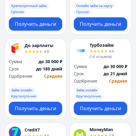
Саратов
Саратов
Краткосрочный займ
Онлайн займ на карту
Севастополь
Севастополь
Срочно
Срочно
Сочи
Сочи
Сургут
Сургут
Получить деньги
Получить деньги
Т
Т
Тверь
Тверь
Тольятти
Тольятти
Турбозайм
До зарплаты
Томск
Томск
4.6
4.6
(
14
отзывов
)
Тула
Тула
Сумма
до 30 000 ₽
Тюмень
Тюмень
Сумма
до 30 000 ₽
Срок
до 180 дней
У
У
Срок
до 21 дней
Одобрение
Среднее
Ульяновск
Ульяновск
Одобрение
Среднее
Уфа
Уфа
Займ онлайн
Займ онлайн
Х
Х
Круглосуточно
Круглосуточно
Хабаровск
Хабаровск
Получить деньги
Получить деньги
Ч
Ч
Чебоксары
Чебоксары
Челябинск
Челябинск
MoneyMan
Credit7
Чита
Чита
4.8
4.6