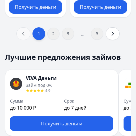
Получить деньги
Получить деньги
...
1
2
3
5
Лучшие предложения займов
VIVA Деньги
Займ под 0%
4.9
Сумма
Срок
Сумм
до 10 000 ₽
до 7 дней
до 30
Получить деньги