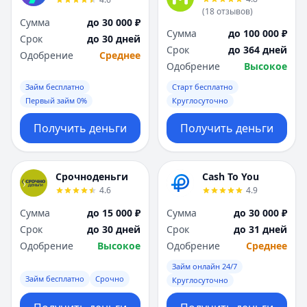
Я
Я
(
18
отзывов
)
Сумма
до 30 000 ₽
Ярославль
Ярославль
Сумма
до 100 000 ₽
Срок
до 30 дней
Вся Россия
Вся Россия
Срок
до 364 дней
Одобрение
Среднее
Одобрение
Высокое
Займ бесплатно
Старт бесплатно
Первый займ 0%
Круглосуточно
Получить деньги
Получить деньги
Срочноденьги
Cash To You
4.6
4.9
Сумма
до 15 000 ₽
Сумма
до 30 000 ₽
Срок
до 30 дней
Срок
до 31 дней
Одобрение
Высокое
Одобрение
Среднее
Займ онлайн 24/7
Займ бесплатно
Срочно
Круглосуточно