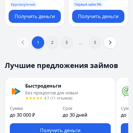
Круглосуточно
Первый займ 0%
Получить деньги
Получить деньги
...
1
2
3
5
Лучшие предложения займов
Быстроденьги
Без процентов для новых
4.7
(
11
отзывов
)
Сумма
Срок
Сумм
до 30 000 ₽
до 30 дней
до 10
Получить деньги