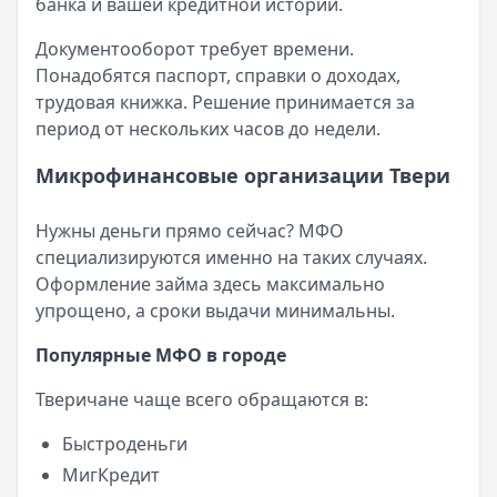
банка и вашей кредитной истории.
Опубликовано:
23 ноября 2025 г.
Категория:
МФО
Документооборот требует времени.
Читать новость
Понадобятся паспорт, справки о доходах,
Смс о «одобренном займе» от Bigmani Ru: как действов
трудовая книжка. Решение принимается за
Кратко:
Пришло СМС об одобрении займа от Bigmani Ru?
период от нескольких часов до недели.
Опубликовано:
23 ноября 2025 г.
Категория:
МФО
Микрофинансовые организации Твери
Читать новость
Все новости
Нужны деньги прямо сейчас? МФО
специализируются именно на таких случаях.
Оформление займа здесь максимально
упрощено, а сроки выдачи минимальны.
Популярные МФО в городе
Тверичане чаще всего обращаются в:
Быстроденьги
МигКредит