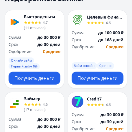
Москва
Москва
Н
Н
Быстроденьги
Целевые финансы
Набережные Челны
Набережные Челн
4.7
4.6
Нижний Новгород
Нижний Новгород
(
11
отзывов
)
Сумма
до 100 000 ₽
Новокузнецк
Новокузнецк
Сумма
до 30 000 ₽
Срок
до 168 дней
Новосибирск
Новосибирск
Срок
до 30 дней
Одобрение
Среднее
О
О
Одобрение
Среднее
Омск
Омск
Онлайн займ
Оренбург
Оренбург
Займ онлайн
Срочно
Первый займ 0%
П
П
Пенза
Пенза
Получить деньги
Получить деньги
Пермь
Пермь
Р
Р
Ростов-на-Дону
Ростов-на-Дону
Займер
Credit7
Рязань
Рязань
4.6
4.6
(
17
отзывов
)
С
С
Сумма
до 30 000 ₽
Самара
Самара
Сумма
до 30 000 ₽
Срок
до 30 дней
Санкт-Петербург
Санкт-Петербург
Срок
до 30 дней
Одобрение
Среднее