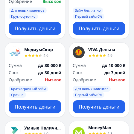
Саратов
Саратов
Одобрение
Высокое
Севастополь
Севастополь
Для новых клиентов
Займ бесплатно
Сочи
Сочи
Круглосуточно
Первый займ 0%
Сургут
Сургут
Получить деньги
Получить деньги
Т
Т
Тверь
Тверь
Тольятти
Тольятти
МедиумСкор
VIVA Деньги
Томск
Томск
4.6
4.9
Тула
Тула
Тюмень
Тюмень
Сумма
до 30 000 ₽
Сумма
до 10 000 ₽
У
У
Срок
до 30 дней
Срок
до 7 дней
Ульяновск
Ульяновск
Одобрение
Низкое
Одобрение
Низкое
Уфа
Уфа
Краткосрочный займ
Для новых клиентов
Х
Х
Срочно
Первый займ 0%
Хабаровск
Хабаровск
Получить деньги
Получить деньги
Ч
Ч
Чебоксары
Чебоксары
Челябинск
Челябинск
MoneyMan
Умные Наличные
Чита
Чита
4.8
4.9