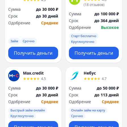
Я
Я
(
18
отзывов
)
Сумма
до 30 000 ₽
Ярославль
Ярославль
Сумма
до 100 000 ₽
Срок
до 30 дней
Вся Россия
Вся Россия
Срок
до 364 дней
Одобрение
Среднее
Одобрение
Высокое
Старт бесплатно
Займ
Срочно
Круглосуточно
Получить деньги
Получить деньги
Max.credit
Небус
4.5
4.7
Сумма
до 30 000 ₽
Сумма
до 50 000 ₽
Срок
до 30 дней
Срок
до 113 дней
Одобрение
Среднее
Одобрение
Среднее
Быстрый займ онлайн
Онлайн займ на карту
Круглосуточно
Срочно