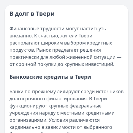
Категория:
МФО
Опубликовано:
16 ноября 2025 г.
Читать новость
Категория:
МФО и микрозаймы
В долг в Твери
Возврат переплаты в «Займере»: актуальная инструкци
Читать статью
Кратко:
Разбираем, как вернуть переплату или ошибочно
Все статьи
Финансовые трудности могут настигнуть
Опубликовано:
5 декабря 2025 г.
внезапно. К счастью, жители Твери
Категория:
МФО
располагают широким выбором кредитных
Читать новость
продуктов. Рынок предлагает решения
Срочный микрозайм 15 000 ₽ на карту: свежая подборка
практически для любой жизненной ситуации —
Кратко:
Нужны 15 000 рублей на карту прямо сегодня? 
от срочной покупки до крупных инвестиций.
Опубликовано:
5 декабря 2025 г.
Категория:
МФО
Банковские кредиты в Твери
Читать новость
Рекордный рост доли клиентов МФО с iPhone: что стоит
Банки по-прежнему лидируют среди источников
Кратко:
В III квартале 2025 года владельцы iPhone офо
долгосрочного финансирования. В Твери
Опубликовано:
5 декабря 2025 г.
функционируют крупные федеральные
Категория:
МФО
учреждения наряду с местными кредитными
Читать новость
организациями. Условия различаются
57 сервисов микрозаймов через Госуслуги: где быстрее
кардинально в зависимости от выбранного
Кратко:
Авторизация через Госуслуги ускоряет оформле