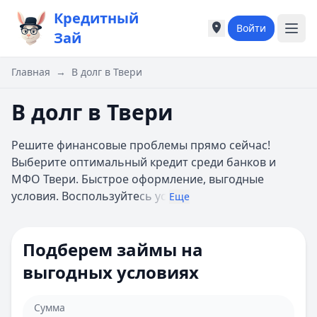
Кредитный
Войти
Города России
Города России
Зай
Популярные города
Популярные город
Москва
Москва
Главная
→
В долг в Твери
Санкт-Петербург
Санкт-Петербург
Екатеринбург
Екатеринбург
В долг в Твери
Казань
Казань
А
А
Решите финансовые проблемы прямо сейчас!
Астрахань
Астрахань
Выберите оптимальный кредит среди банков и
Б
Б
МФО Твери. Быстрое оформление, выгодные
Барнаул
Барнаул
условия. Воспользуйте
сь ус
Еще
Белгород
Белгород
Брянск
Брянск
В
В
Подберем займы на
Владивосток
Владивосток
выгодных условиях
Владимир
Владимир
Волгоград
Волгоград
Воронеж
Воронеж
Сумма