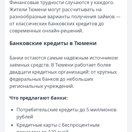
Все статьи
Финансовые трудности случаются у каждого.
Опубликовано:
5 декабря 2025 г.
Жители Тюмени могут рассчитывать на
Категория:
МФО
разнообразные варианты получения займов —
Читать новость
от классических банковских кредитов до
Срочный микрозайм 15 000 ₽ на карту: свежая подборка
современных онлайн-решений.
Кратко:
Нужны 15 000 рублей на карту прямо сегодня? 
Опубликовано:
5 декабря 2025 г.
Банковские кредиты в Тюмени
Категория:
МФО
Читать новость
Банки остаются самым надёжным источником
Рекордный рост доли клиентов МФО с iPhone: что стоит
заёмных средств. В Тюмени работает более
Кратко:
В III квартале 2025 года владельцы iPhone офо
двадцати кредитных организаций: от крупных
Опубликовано:
5 декабря 2025 г.
федеральных банков до небольших
Категория:
МФО
региональных учреждений.
Читать новость
57 сервисов микрозаймов через Госуслуги: где быстрее
Что предлагают банки:
Кратко:
Авторизация через Госуслуги ускоряет оформле
Опубликовано:
23 ноября 2025 г.
Потребительские кредиты до 5 миллионов
Категория:
МФО
рублей
Читать новость
Кредитные карты с беспроцентным
Смс о «одобренном займе» от Bigmani Ru: как действов