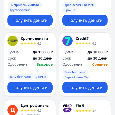
Саратов
Саратов
Быстрый займ онлайн
Краткосрочный займ
Севастополь
Севастополь
Круглосуточно
Срочно
Сочи
Сочи
Сургут
Сургут
Получить деньги
Получить деньги
Т
Т
Тверь
Тверь
Тольятти
Тольятти
Срочноденьги
Credit7
Томск
Томск
4.6
4.6
Тула
Тула
Сумма
до 15 000 ₽
Сумма
до 30 000 ₽
Тюмень
Тюмень
Срок
до 30 дней
Срок
до 30 дней
У
У
Одобрение
Высокое
Одобрение
Среднее
Ульяновск
Ульяновск
Займ бесплатно
Уфа
Уфа
Займ бесплатно
Срочно
Первый займ 0%
Х
Х
Хабаровск
Хабаровск
Получить деньги
Получить деньги
Ч
Ч
Чебоксары
Чебоксары
Челябинск
Челябинск
Центрофинанс
Fin 5
4.6
4.8
Чита
Чита