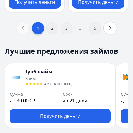
Получить деньги
Получить деньги
...
1
2
3
5
Лучшие предложения займов
Турбозайм
Займ
4.6
(
14
отзывов
)
Сумма
Срок
Сумм
до 30 000 ₽
до 21 дней
до 30
Получить деньги