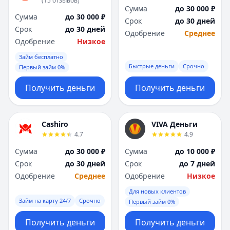
(
15
отзывов
)
Я
Я
Сумма
до 30 000 ₽
Сумма
до 30 000 ₽
Ярославль
Ярославль
Срок
до 30 дней
Срок
до 30 дней
Вся Россия
Вся Россия
Одобрение
Среднее
Одобрение
Низкое
Займ бесплатно
Быстрые деньги
Срочно
Первый займ 0%
Получить деньги
Получить деньги
Cashiro
VIVA Деньги
4.7
4.9
Сумма
до 30 000 ₽
Сумма
до 10 000 ₽
Срок
до 30 дней
Срок
до 7 дней
Одобрение
Среднее
Одобрение
Низкое
Для новых клиентов
Займ на карту 24/7
Срочно
Первый займ 0%
Получить деньги
Получить деньги