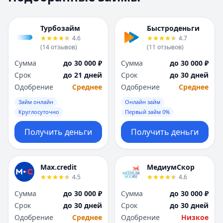
Москва
Москва
Н
Н
Турбозайм
Быстроденьги
Набережные Челны
Набережные Челн
4.6
4.7
Нижний Новгород
Нижний Новгород
(
14
отзывов
)
(
11
отзывов
)
Новокузнецк
Новокузнецк
Сумма
до 30 000 ₽
Сумма
до 30 000 ₽
Новосибирск
Новосибирск
Срок
до 21 дней
Срок
до 30 дней
О
О
Одобрение
Среднее
Одобрение
Среднее
Омск
Омск
Займ онлайн
Онлайн займ
Оренбург
Оренбург
Круглосуточно
Первый займ 0%
П
П
Пенза
Пенза
Получить деньги
Получить деньги
Пермь
Пермь
Р
Р
Ростов-на-Дону
Ростов-на-Дону
Max.credit
МедиумСкор
Рязань
Рязань
4.5
4.6
С
С
Сумма
до 30 000 ₽
Сумма
до 30 000 ₽
Самара
Самара
Срок
до 30 дней
Срок
до 30 дней
Санкт-Петербург
Санкт-Петербург
Одобрение
Среднее
Одобрение
Низкое