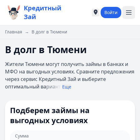
Кредитный
Войти
Города России
Города России
Зай
Популярные города
Популярные город
Москва
Москва
Главная
→
В долг в Тюмени
Санкт-Петербург
Санкт-Петербург
Екатеринбург
Екатеринбург
В долг в Тюмени
Казань
Казань
А
А
Жители Тюмени могут получить займы в банках и
Астрахань
Астрахань
МФО на выгодных условиях. Сравните предложения
Б
Б
через сервис Кредитный Зай и выберите
Барнаул
Барнаул
оптимальный ва
риант
Еще
Белгород
Белгород
Брянск
Брянск
В
В
Подберем займы на
Владивосток
Владивосток
выгодных условиях
Владимир
Владимир
Волгоград
Волгоград
Воронеж
Воронеж
Сумма