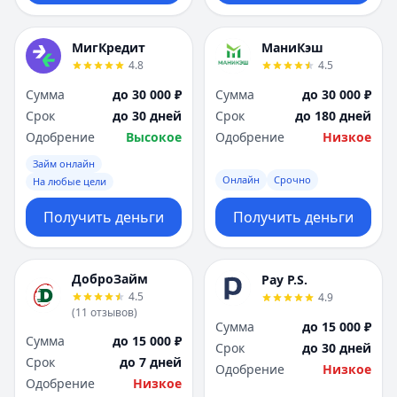
МигКредит
МаниКэш
4.8
4.5
Сумма
до 30 000 ₽
Сумма
до 30 000 ₽
Срок
до 30 дней
Срок
до 180 дней
Одобрение
Высокое
Одобрение
Низкое
Займ онлайн
Онлайн
Срочно
На любые цели
Получить деньги
Получить деньги
ДоброЗайм
Pay P.S.
4.5
4.9
(
11
отзывов
)
Сумма
до 15 000 ₽
Сумма
до 15 000 ₽
Срок
до 30 дней
Срок
до 7 дней
Одобрение
Низкое
Одобрение
Низкое