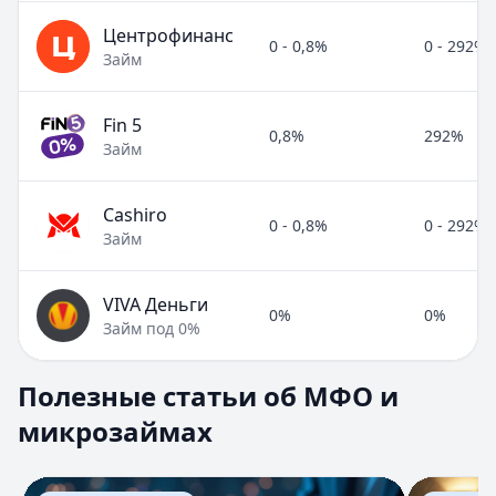
Центрофинанс
0 - 0,8%
0 - 292%
Займ
Fin 5
0,8%
292%
Займ
Cashiro
0 - 0,8%
0 - 292%
Займ
VIVA Деньги
0%
0%
Займ под 0%
Полезные статьи об МФО и микрозаймах
Полезные статьи об МФО и
Раздел:
МФО и микрозаймы
. Всего статей:
8
.
микрозаймах
Займ под расписку
Кратко:
Нужны деньги срочно? Рассмотрите займ под рас
Опубликовано:
17 ноября 2025 г.
Перейти к статье:
Займ под расписку
Перейти к