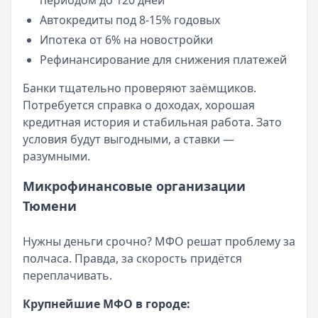
периодом до 120 дней
Кратко:
Пришло СМС об одобрении займа от Bigmani Ru?
Автокредиты под 8-15% годовых
Опубликовано:
23 ноября 2025 г.
Ипотека от 6% на новостройки
Категория:
МФО
Рефинансирование для снижения платежей
Читать новость
Все новости
Банки тщательно проверяют заёмщиков.
Потребуется справка о доходах, хорошая
кредитная история и стабильная работа. Зато
условия будут выгодными, а ставки —
разумными.
Микрофинансовые организации
Тюмени
Нужны деньги срочно? МФО решат проблему за
полчаса. Правда, за скорость придётся
переплачивать.
Крупнейшие МФО в городе: