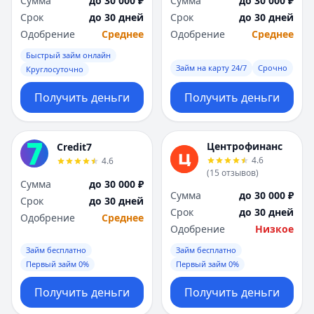
Сумма
до 30 000 ₽
Сумма
до 30 000 ₽
Я
Я
Срок
до 30 дней
Срок
до 30 дней
Ярославль
Ярославль
Одобрение
Среднее
Одобрение
Среднее
Вся Россия
Вся Россия
Быстрый займ онлайн
Займ на карту 24/7
Срочно
Круглосуточно
Получить деньги
Получить деньги
Центрофинанс
Credit7
4.6
4.6
(
15
отзывов
)
Сумма
до 30 000 ₽
Сумма
до 30 000 ₽
Срок
до 30 дней
Срок
до 30 дней
Одобрение
Среднее
Одобрение
Низкое
Займ бесплатно
Займ бесплатно
Первый займ 0%
Первый займ 0%
Получить деньги
Получить деньги