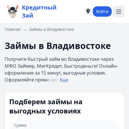
Кредитный
Войти
Города России
Города России
Зай
Популярные города
Популярные город
Москва
Москва
Главная
→
Займы в Владивостоке
Санкт-Петербург
Санкт-Петербург
Екатеринбург
Екатеринбург
Займы в Владивостоке
Казань
Казань
А
А
Получите быстрый займ во Владивостоке через
Астрахань
Астрахань
МФО Займер, МигКредит, Быстроденьги! Онлайн-
Б
Б
оформление за 15 минут, выгодные условия.
Барнаул
Барнаул
Оформляйте прям
о сей
Еще
Белгород
Белгород
Брянск
Брянск
В
В
Подберем займы на
Владивосток
Владивосток
выгодных условиях
Владимир
Владимир
Волгоград
Волгоград
Воронеж
Воронеж
Сумма