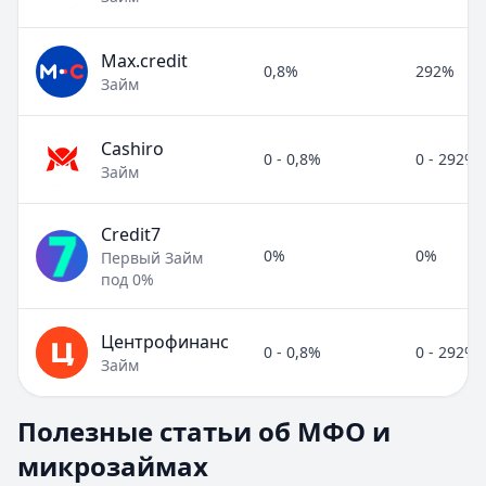
Max.credit
0,8%
292%
Займ
Cashiro
0 - 0,8%
0 - 292%
Займ
Credit7
0%
0%
Первый Займ
под 0%
Центрофинанс
0 - 0,8%
0 - 292%
Займ
Полезные статьи об МФО и микрозаймах
Полезные статьи об МФО и
Раздел:
МФО и микрозаймы
. Всего статей:
8
.
микрозаймах
Займ под расписку