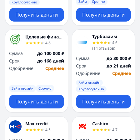
Саратов
Саратов
Займ
Срочно
Круглосуточно
Севастополь
Севастополь
Получить деньги
Получить деньги
Сочи
Сочи
Сургут
Сургут
Т
Т
Турбозайм
Целевые финансы
Тверь
Тверь
4.6
4.6
Тольятти
Тольятти
(
14
отзывов
)
Томск
Томск
Сумма
до 100 000 ₽
Сумма
до 30 000 ₽
Тула
Тула
Срок
до 168 дней
Срок
до 21 дней
Тюмень
Тюмень
Одобрение
Среднее
Одобрение
Среднее
У
У
Ульяновск
Ульяновск
Займ онлайн
Займ онлайн
Срочно
Круглосуточно
Уфа
Уфа
Х
Х
Получить деньги
Получить деньги
Хабаровск
Хабаровск
Ч
Ч
Чебоксары
Чебоксары
Max.credit
Cashiro
Челябинск
Челябинск
4.5
4.7
Чита
Чита