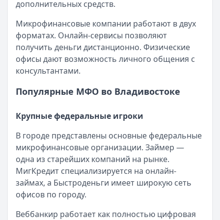
дополнительных средств.
Читать новость
Смс о «одобренном займе» от Bigmani Ru: как действов
Микрофинансовые компании работают в двух
Кратко:
Пришло СМС об одобрении займа от Bigmani Ru?
форматах. Онлайн-сервисы позволяют
Опубликовано:
23 ноября 2025 г.
получить деньги дистанционно. Физические
Категория:
МФО
офисы дают возможность личного общения с
Читать новость
консультантами.
Все новости
Популярные МФО во Владивостоке
Крупные федеральные игроки
В городе представлены основные федеральные
микрофинансовые организации. Займер —
одна из старейших компаний на рынке.
МигКредит специализируется на онлайн-
займах, а Быстроденьги имеет широкую сеть
офисов по городу.
Веббанкир работает как полностью цифровая