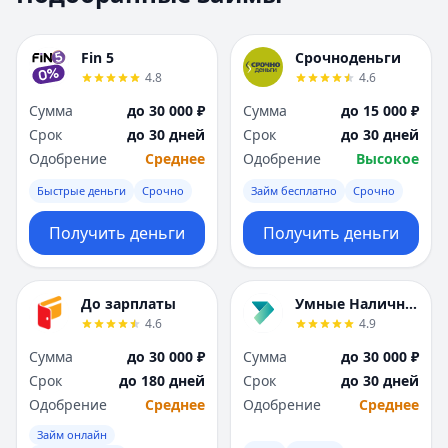
Москва
Москва
Н
Н
Fin 5
Срочноденьги
Набережные Челны
Набережные Челн
4.8
4.6
Нижний Новгород
Нижний Новгород
Сумма
до 30 000 ₽
Сумма
до 15 000 ₽
Новокузнецк
Новокузнецк
Срок
до 30 дней
Срок
до 30 дней
Новосибирск
Новосибирск
Одобрение
Среднее
Одобрение
Высокое
О
О
Омск
Омск
Быстрые деньги
Срочно
Займ бесплатно
Срочно
Оренбург
Оренбург
Получить деньги
Получить деньги
П
П
Пенза
Пенза
Пермь
Пермь
До зарплаты
Умные Наличные
Р
Р
4.6
4.9
Ростов-на-Дону
Ростов-на-Дону
Рязань
Рязань
Сумма
до 30 000 ₽
Сумма
до 30 000 ₽
С
С
Срок
до 180 дней
Срок
до 30 дней
Самара
Самара
Одобрение
Среднее
Одобрение
Среднее
Санкт-Петербург
Санкт-Петербург
Займ онлайн