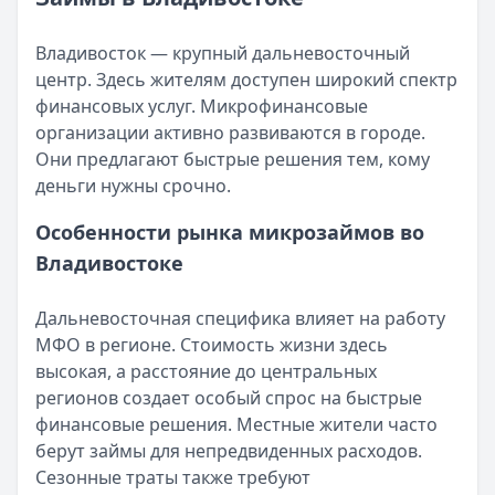
Возврат переплаты в «Займере»: актуальная инструкци
Читать статью
Кратко:
Разбираем, как вернуть переплату или ошибочно
Все статьи
Владивосток — крупный дальневосточный
Опубликовано:
5 декабря 2025 г.
центр. Здесь жителям доступен широкий спектр
Категория:
МФО
финансовых услуг. Микрофинансовые
Читать новость
организации активно развиваются в городе.
Срочный микрозайм 15 000 ₽ на карту: свежая подборка
Они предлагают быстрые решения тем, кому
Кратко:
Нужны 15 000 рублей на карту прямо сегодня? 
деньги нужны срочно.
Опубликовано:
5 декабря 2025 г.
Категория:
МФО
Особенности рынка микрозаймов во
Читать новость
Владивостоке
Рекордный рост доли клиентов МФО с iPhone: что стоит
Кратко:
В III квартале 2025 года владельцы iPhone офо
Дальневосточная специфика влияет на работу
Опубликовано:
5 декабря 2025 г.
МФО в регионе. Стоимость жизни здесь
Категория:
МФО
высокая, а расстояние до центральных
Читать новость
регионов создает особый спрос на быстрые
57 сервисов микрозаймов через Госуслуги: где быстрее
финансовые решения. Местные жители часто
Кратко:
Авторизация через Госуслуги ускоряет оформле
берут займы для непредвиденных расходов.
Опубликовано:
23 ноября 2025 г.
Сезонные траты также требуют
Категория:
МФО