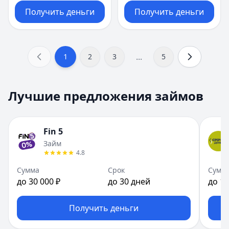
Получить деньги
Получить деньги
...
1
2
3
5
Лучшие предложения займов
Fin 5
Займ
4.8
Сумма
Срок
Сумм
до 30 000 ₽
до 30 дней
до 15
Получить деньги