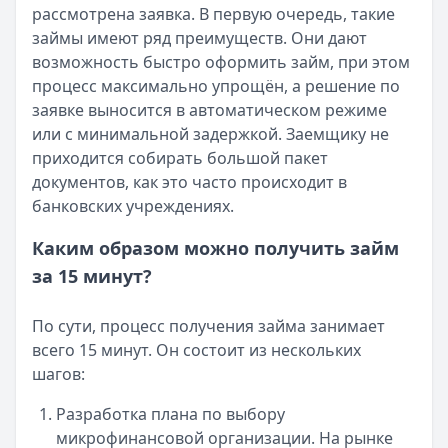
Кратко:
Пришло СМС об одобрении займа от Bigmani Ru?
рассмотрена заявка. В первую очередь, такие
Опубликовано:
23 ноября 2025 г.
займы имеют ряд преимуществ. Они дают
Категория:
МФО
возможность быстро оформить займ, при этом
Читать новость
процесс максимально упрощён, а решение по
Все новости
заявке выносится в автоматическом режиме
или с минимальной задержкой. Заемщику не
приходится собирать большой пакет
документов, как это часто происходит в
банковских учреждениях.
Каким образом можно получить займ
за 15 минут?
По сути, процесс получения займа занимает
всего 15 минут. Он состоит из нескольких
шагов:
Разработка плана по выбору
микрофинансовой организации. На рынке