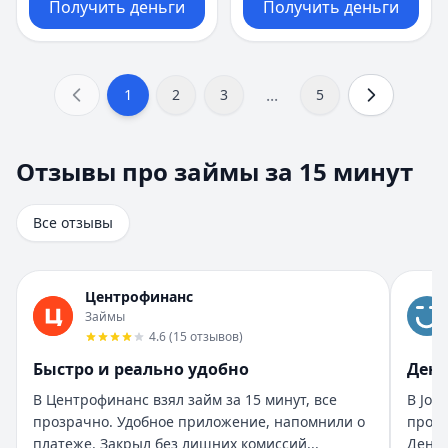
Получить деньги
Получить деньги
...
1
2
3
5
Отзывы про займы за 15 минут
Отзывы про займы за 15 минут
Всего отзывов на странице:
8
.
Быстро получил и доволен
Все отзывы
Рейтинг:
5
Организация:
Турбозайм
Город:
Екатеринбург
Центрофинанс
Дата:
28 октября 2025 г.
Займы
Взял займ в Турбозайм впервые. Одобрили быстро, день
4.6
(
15
отзывов
)
Помогли быстро и без нервов
Быстро и реально удобно
День
Рейтинг:
5
Организация:
Бюджет
В Центрофинанс взял займ за 15 минут, все
В Joy
Город:
Санкт-Петербург
прозрачно. Удобное приложение, напомнили о
прост
Дата:
28 октября 2025 г.
платеже. Закрыл без лишних комиссий...
Деньг