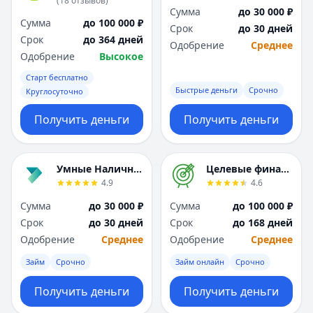
(
18
отзывов
)
Я
Я
Сумма
до 30 000 ₽
Сумма
до 100 000 ₽
Ярославль
Ярославль
Срок
до 30 дней
Срок
до 364 дней
Вся Россия
Вся Россия
Одобрение
Среднее
Одобрение
Высокое
Старт бесплатно
Быстрые деньги
Срочно
Круглосуточно
Получить деньги
Получить деньги
Умные Наличные
Целевые финансы
4.9
4.6
Сумма
до 30 000 ₽
Сумма
до 100 000 ₽
Срок
до 30 дней
Срок
до 168 дней
Одобрение
Среднее
Одобрение
Среднее
Займ
Срочно
Займ онлайн
Срочно
Получить деньги
Получить деньги