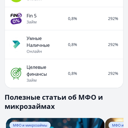
Fin 5
0,8%
292%
Займ
Умные
0,8%
292%
Наличные
Онлайн
Целевые
0,8%
292%
финансы
Займ
Полезные статьи об МФО и микрозаймах
Полезные статьи об МФО и
Раздел:
МФО и микрозаймы
. Всего статей:
8
.
микрозаймах
Займ под расписку
Кратко:
Нужны деньги срочно? Рассмотрите займ под рас
Опубликовано:
17 ноября 2025 г.
Перейти к статье:
Займ под расписку
Перейти к
Категория:
МФО и микрозаймы
МФО и микрозаймы
МФО и м