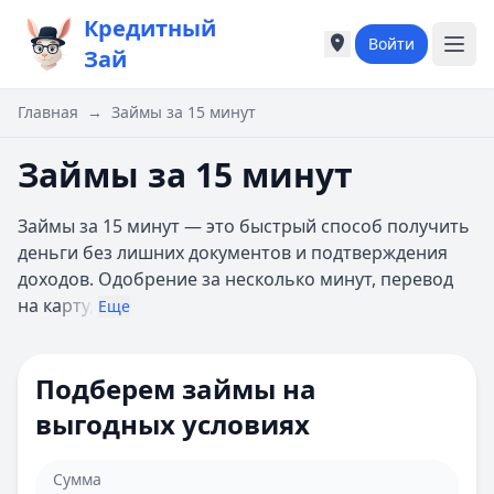
Кредитный
Войти
Города России
Города России
Зай
Популярные города
Популярные город
Москва
Москва
Главная
→
Займы за 15 минут
Санкт-Петербург
Санкт-Петербург
Екатеринбург
Екатеринбург
Займы за 15 минут
Казань
Казань
А
А
Займы за 15 минут — это быстрый способ получить
Астрахань
Астрахань
деньги без лишних документов и подтверждения
Б
Б
доходов. Одобрение за несколько минут, перевод
Барнаул
Барнаул
на ка
рту,
Еще
Белгород
Белгород
Брянск
Брянск
В
В
Подберем займы на
Владивосток
Владивосток
выгодных условиях
Владимир
Владимир
Волгоград
Волгоград
Воронеж
Воронеж
Сумма