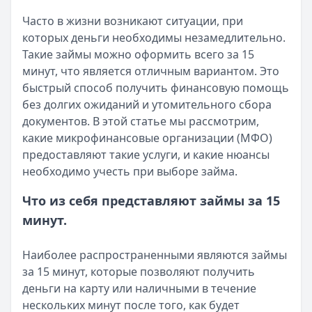
Категория:
МФО
Часто в жизни возникают ситуации, при
Читать новость
которых деньги необходимы незамедлительно.
Срочный микрозайм 15 000 ₽ на карту: свежая подборка
Такие займы можно оформить всего за 15
Кратко:
Нужны 15 000 рублей на карту прямо сегодня? 
минут, что является отличным вариантом. Это
Опубликовано:
5 декабря 2025 г.
быстрый способ получить финансовую помощь
Категория:
МФО
без долгих ожиданий и утомительного сбора
Читать новость
документов. В этой статье мы рассмотрим,
Рекордный рост доли клиентов МФО с iPhone: что стоит
какие микрофинансовые организации (МФО)
Кратко:
В III квартале 2025 года владельцы iPhone офо
предоставляют такие услуги, и какие нюансы
Опубликовано:
5 декабря 2025 г.
необходимо учесть при выборе займа.
Категория:
МФО
Читать новость
Что из себя представляют займы за 15
57 сервисов микрозаймов через Госуслуги: где быстрее
минут.
Кратко:
Авторизация через Госуслуги ускоряет оформле
Опубликовано:
23 ноября 2025 г.
Наиболее распространенными являются займы
Категория:
МФО
за 15 минут, которые позволяют получить
Читать новость
деньги на карту или наличными в течение
Смс о «одобренном займе» от Bigmani Ru: как действов
нескольких минут после того, как будет