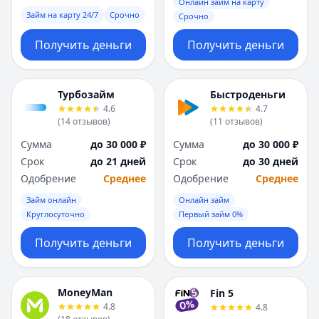
Саратов
Саратов
Онлайн займ на карту
Займ на карту 24/7
Срочно
Срочно
Севастополь
Севастополь
Сочи
Сочи
Получить деньги
Получить деньги
Сургут
Сургут
Т
Т
Тверь
Тверь
Турбозайм
Быстроденьги
Тольятти
Тольятти
4.6
4.7
Томск
Томск
(
14
отзывов
)
(
11
отзывов
)
Тула
Тула
Сумма
до 30 000 ₽
Сумма
до 30 000 ₽
Тюмень
Тюмень
Срок
до 21 дней
Срок
до 30 дней
У
У
Одобрение
Среднее
Одобрение
Среднее
Ульяновск
Ульяновск
Займ онлайн
Онлайн займ
Уфа
Уфа
Круглосуточно
Первый займ 0%
Х
Х
Хабаровск
Хабаровск
Получить деньги
Получить деньги
Ч
Ч
Чебоксары
Чебоксары
Челябинск
Челябинск
MoneyMan
Fin 5
4.8
4.8
Чита
Чита