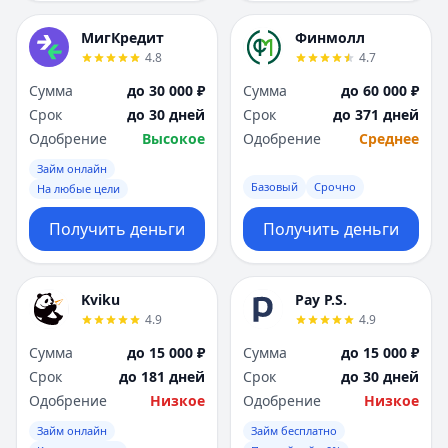
МигКредит
Финмолл
4.8
4.7
Сумма
до 30 000 ₽
Сумма
до 60 000 ₽
Срок
до 30 дней
Срок
до 371 дней
Одобрение
Высокое
Одобрение
Среднее
Займ онлайн
Базовый
Срочно
На любые цели
Получить деньги
Получить деньги
Kviku
Pay P.S.
4.9
4.9
Сумма
до 15 000 ₽
Сумма
до 15 000 ₽
Срок
до 181 дней
Срок
до 30 дней
Одобрение
Низкое
Одобрение
Низкое
Займ онлайн
Займ бесплатно