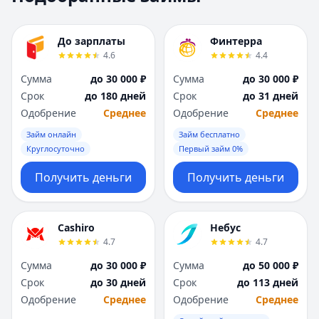
Москва
Москва
Н
Н
До зарплаты
Финтерра
Набережные Челны
Набережные Челн
4.6
4.4
Нижний Новгород
Нижний Новгород
Сумма
до 30 000 ₽
Сумма
до 30 000 ₽
Новокузнецк
Новокузнецк
Срок
до 180 дней
Срок
до 31 дней
Новосибирск
Новосибирск
Одобрение
Среднее
Одобрение
Среднее
О
О
Омск
Омск
Займ онлайн
Займ бесплатно
Оренбург
Оренбург
Круглосуточно
Первый займ 0%
П
П
Получить деньги
Получить деньги
Пенза
Пенза
Пермь
Пермь
Р
Р
Cashiro
Небус
Ростов-на-Дону
Ростов-на-Дону
4.7
4.7
Рязань
Рязань
Сумма
до 30 000 ₽
Сумма
до 50 000 ₽
С
С
Срок
до 30 дней
Срок
до 113 дней
Самара
Самара
Одобрение
Среднее
Одобрение
Среднее
Санкт-Петербург
Санкт-Петербург