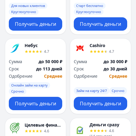
Саратов
Саратов
Для новых клиентов
Старт бесплатно
Севастополь
Севастополь
Круглосуточно
Круглосуточно
Сочи
Сочи
Сургут
Сургут
Получить деньги
Получить деньги
Т
Т
Тверь
Тверь
Тольятти
Тольятти
Небус
Cashiro
Томск
Томск
4.7
4.7
Тула
Тула
Сумма
до 50 000 ₽
Сумма
до 30 000 ₽
Тюмень
Тюмень
Срок
до 113 дней
Срок
до 30 дней
У
У
Одобрение
Среднее
Одобрение
Среднее
Ульяновск
Ульяновск
Онлайн займ на карту
Уфа
Уфа
Займ на карту 24/7
Срочно
Срочно
Х
Х
Хабаровск
Хабаровск
Получить деньги
Получить деньги
Ч
Ч
Чебоксары
Чебоксары
Челябинск
Челябинск
Деньги сразу
Целевые финансы
4.6
4.6
Чита
Чита