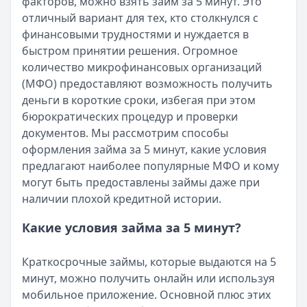
факторов, можно взять займ за 5 минут. Это
Читать новость
отличный вариант для тех, кто столкнулся с
Срочный микрозайм 15 000 ₽ на карту: свежая подборка
финансовыми трудностями и нуждается в
Кратко:
Нужны 15 000 рублей на карту прямо сегодня? 
быстром принятии решения. Огромное
Опубликовано:
5 декабря 2025 г.
количество микрофинансовых организаций
Категория:
МФО
(МФО) предоставляют возможность получить
Читать новость
деньги в короткие сроки, избегая при этом
Рекордный рост доли клиентов МФО с iPhone: что стоит
бюрократических процедур и проверки
Кратко:
В III квартале 2025 года владельцы iPhone офо
документов. Мы рассмотрим способы
Опубликовано:
5 декабря 2025 г.
оформления займа за 5 минут, какие условия
Категория:
МФО
предлагают наиболее популярные МФО и кому
Читать новость
могут быть предоставлены займы даже при
57 сервисов микрозаймов через Госуслуги: где быстрее
наличии плохой кредитной истории.
Кратко:
Авторизация через Госуслуги ускоряет оформле
Опубликовано:
23 ноября 2025 г.
Какие условия займа за 5 минут?
Категория:
МФО
Читать новость
Краткосрочные займы, которые выдаются на 5
Смс о «одобренном займе» от Bigmani Ru: как действов
минут, можно получить онлайн или используя
Кратко:
Пришло СМС об одобрении займа от Bigmani Ru?
мобильное приложение. Основной плюс этих
Опубликовано:
23 ноября 2025 г.