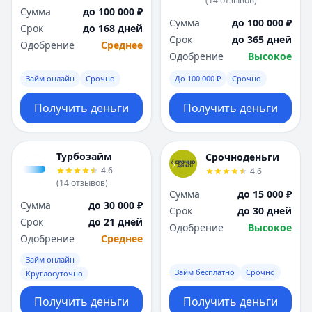
(
14
отзывов
)
Я
Я
Сумма
до 100 000 ₽
Сумма
до 100 000 ₽
Ярославль
Ярославль
Срок
до 168 дней
Срок
до 365 дней
Вся Россия
Вся Россия
Одобрение
Среднее
Одобрение
Высокое
Займ онлайн
Срочно
До 100 000 ₽
Срочно
Получить деньги
Получить деньги
Турбозайм
Срочноденьги
4.6
4.6
(
14
отзывов
)
Сумма
до 15 000 ₽
Сумма
до 30 000 ₽
Срок
до 30 дней
Срок
до 21 дней
Одобрение
Высокое
Одобрение
Среднее
Займ онлайн
Займ бесплатно
Срочно
Круглосуточно
Получить деньги
Получить деньги