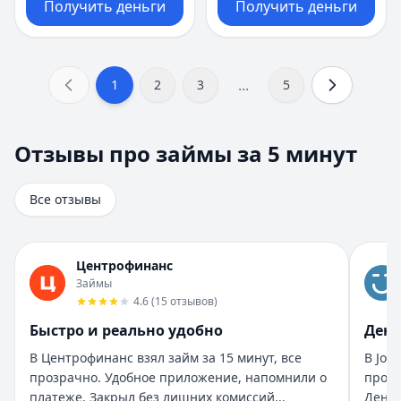
Получить деньги
Получить деньги
...
1
2
3
5
Отзывы про займы за 5 минут
Отзывы про займы за 5 минут
Всего отзывов на странице:
8
.
Быстро получил и доволен
Все отзывы
Рейтинг:
5
Организация:
Турбозайм
Город:
Екатеринбург
Центрофинанс
Дата:
28 октября 2025 г.
Займы
Взял займ в Турбозайм впервые. Одобрили быстро, день
4.6
(
15
отзывов
)
Помогли быстро и без нервов
Быстро и реально удобно
День
Рейтинг:
5
Организация:
Бюджет
В Центрофинанс взял займ за 15 минут, все
В Joy
Город:
Санкт-Петербург
прозрачно. Удобное приложение, напомнили о
прост
Дата:
28 октября 2025 г.
платеже. Закрыл без лишних комиссий...
Деньг