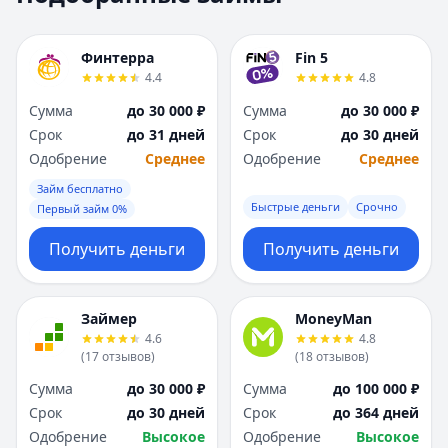
Москва
Москва
Н
Н
Финтерра
Fin 5
Набережные Челны
Набережные Челн
4.4
4.8
Нижний Новгород
Нижний Новгород
Сумма
до 30 000 ₽
Сумма
до 30 000 ₽
Новокузнецк
Новокузнецк
Срок
до 31 дней
Срок
до 30 дней
Новосибирск
Новосибирск
Одобрение
Среднее
Одобрение
Среднее
О
О
Омск
Омск
Займ бесплатно
Быстрые деньги
Срочно
Оренбург
Оренбург
Первый займ 0%
П
П
Получить деньги
Получить деньги
Пенза
Пенза
Пермь
Пермь
Р
Р
Займер
MoneyMan
Ростов-на-Дону
Ростов-на-Дону
4.6
4.8
Рязань
Рязань
(
17
отзывов
)
(
18
отзывов
)
С
С
Сумма
до 30 000 ₽
Сумма
до 100 000 ₽
Самара
Самара
Срок
до 30 дней
Срок
до 364 дней
Санкт-Петербург
Санкт-Петербург
Одобрение
Высокое
Одобрение
Высокое