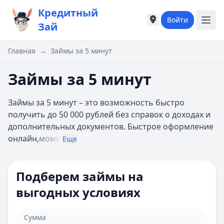
Кредитный
Войти
Города России
Города России
Зай
Популярные города
Популярные город
Москва
Москва
Главная
→
Займы за 5 минут
Санкт-Петербург
Санкт-Петербург
Екатеринбург
Екатеринбург
Займы за 5 минут
Казань
Казань
А
А
Займы за 5 минут – это возможность быстро
Астрахань
Астрахань
получить до 50 000 рублей без справок о доходах и
Б
Б
дополнительных документов. Быстрое оформление
Барнаул
Барнаул
онлайн,
моме
Еще
Белгород
Белгород
Брянск
Брянск
В
В
Подберем займы на
Владивосток
Владивосток
выгодных условиях
Владимир
Владимир
Волгоград
Волгоград
Воронеж
Воронеж
Сумма