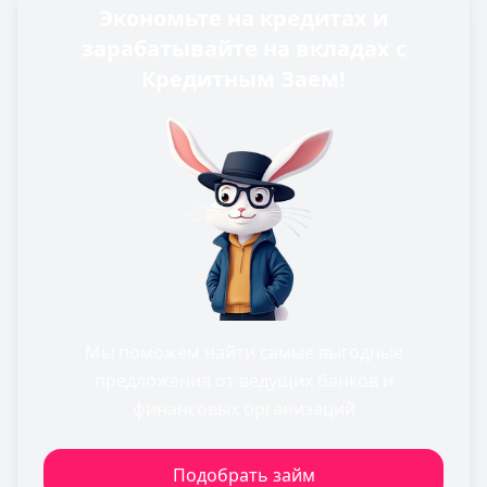
Экономьте на кредитах и
зарабатывайте на вкладах с
Кредитным Заем!
Мы поможем найти самые выгодные
предложения от ведущих банков и
финансовых организаций
Подобрать займ