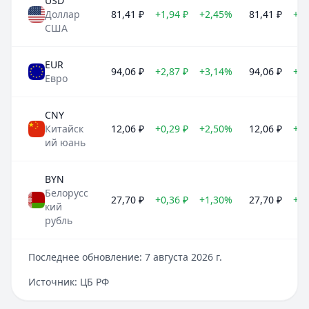
USD
Доллар
81,41
₽
+1,94
₽
+2,45%
81,41
₽
+5,
США
EUR
94,06
₽
+2,87
₽
+3,14%
94,06
₽
+6,
Евро
CNY
Китайск
12,06
₽
+0,29
₽
+2,50%
12,06
₽
+0,
ий юань
BYN
Белорусс
27,70
₽
+0,36
₽
+1,30%
27,70
₽
+1,
кий
рубль
Последнее обновление:
7 августа 2026 г.
Источник:
ЦБ РФ