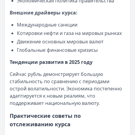
Экономическая политика правительства
Льготный период:
60 дней
Обслуживание:
Бесплатно
Внешние драйверы курса:
Рейтинг:
4.8
(11 отзывов)
Международные санкции
Т-Банк
— Платинум
Лимит: до
1 000 000 ₽
Котировки нефти и газа на мировых рынках
Льготный период:
55 дней
Движение основных мировых валют
Обслуживание:
590 ₽ в год
Глобальные финансовые кризисы
Рейтинг:
4.8
(12 отзывов)
Все кредитные карты
Тенденции развития в 2025 году
Займы — лучшие предложения
Сейчас рубль демонстрирует большую
Fin 5
— Займ
стабильность по сравнению с периодами
Сумма: до
30 000
₽
острой волатильности. Экономика постепенно
Срок до:
30
дней
адаптируется к новым реалиям, что
Рейтинг:
4.8
поддерживает национальную валюту.
Срочноденьги
— Займ
Сумма: до
15 000
₽
Практические советы по
Срок до:
30
дней
отслеживанию курса
Рейтинг:
4.6
Cashiro
— Займ