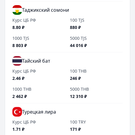
Таджикский сомони
Курс ЦБ РФ
100
TJS
8.80
₽
880
₽
1000
TJS
5000
TJS
8 803
₽
44 016
₽
Тайский бат
Курс ЦБ РФ
100
THB
2.46
₽
246
₽
1000
THB
5000
THB
2 462
₽
12 310
₽
Турецкая лира
Курс ЦБ РФ
100
TRY
1.71
₽
171
₽