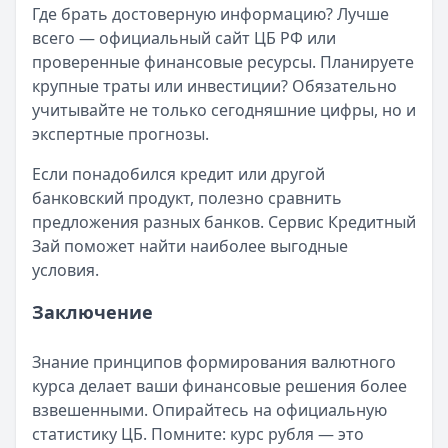
Где брать достоверную информацию? Лучше
Сумма: до
30 000
₽
всего — официальный сайт ЦБ РФ или
Срок до:
30
дней
проверенные финансовые ресурсы. Планируете
Рейтинг:
4.7
крупные траты или инвестиции? Обязательно
Деньги сразу
— Стандартный
учитывайте не только сегодняшние цифры, но и
Сумма: до
100 000
₽
экспертные прогнозы.
Срок до:
365
дней
Рейтинг:
4.6
(14 отзывов)
Если понадобился кредит или другой
Займер
— До зарплаты
банковский продукт, полезно сравнить
Сумма: до
30 000
₽
предложения разных банков. Сервис Кредитный
Срок до:
30
дней
Зай поможет найти наиболее выгодные
Рейтинг:
4.6
(17 отзывов)
условия.
Турбозайм
— Займ
Сумма: до
30 000
₽
Заключение
Срок до:
21
дней
Рейтинг:
4.6
(14 отзывов)
Знание принципов формирования валютного
Быстроденьги
— Без процентов для новых
курса делает ваши финансовые решения более
Сумма: до
30 000
₽
взвешенными. Опирайтесь на официальную
Срок до:
30
дней
статистику ЦБ. Помните: курс рубля — это