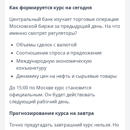
Срок: до
180
мес.
Как формируется курс на сегодня
ПСК:
34.9
%
Центральный банк изучает торговые операции
Рейтинг:
4.5
(13 отзывов)
Московской биржи за предыдущий день. На что
Все кредиты
именно смотрят регуляторы?
Кредитные карты — лучшие предложения
Банк ПСБ
— Кредитная карта 180 дней без %
Объемы сделок с валютой
Лимит: до
1 000 000 ₽
Соотношение спроса и предложения
Льготный период:
180 дней
Международную экономическую
Обслуживание:
Бесплатно
конъюнктуру
Рейтинг:
4.7
Банк ЗЕНИТ
— Карта привилегий
Динамику цен на нефть и сырьевые товары
Лимит: до
2 000 000 ₽
До 15:00 по Москве курс становится
Льготный период:
120 дней
официальным. Он будет действовать
Обслуживание:
Бесплатно
следующий рабочий день.
Рейтинг:
4.6
Уралсиб Банк
— 120 дней на максимум
Прогнозирование курса на завтра
Лимит: до
5 000 000 ₽
Льготный период:
120 дней
Точно предугадать завтрашний курс нельзя. Но