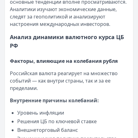
Обслуживание:
Бесплатно
основные тенденции вполне просматриваются.
Рейтинг:
4.7
Аналитики изучают экономические данные,
Кредит Европа Банк
— Urban card
следят за геополитикой и анализируют
Лимит: до
600 000 ₽
настроения международных инвесторов.
Льготный период:
55 дней
Анализ динамики валютного курса ЦБ
Обслуживание:
Бесплатно
РФ
Рейтинг:
4.5
Сбербанк
— СберКарта
Лимит: до
1 000 000 ₽
Факторы, влияющие на колебания рубля
Льготный период:
120 дней
Российская валюта реагирует на множество
Обслуживание:
Бесплатно
событий — как внутри страны, так и за ее
Рейтинг:
4.9
(10 отзывов)
пределами.
Газпромбанк
— Простая кредитная карта
Лимит: до
1 000 000 ₽
Внутренние причины колебаний:
Льготный период:
—
Обслуживание:
Бесплатно
Уровень инфляции
Рейтинг:
4.6
(10 отзывов)
Решения ЦБ по ключевой ставке
Альфа-Банк
— Кредитная карта Альфа-Банка
Внешнеторговый баланс
Лимит: до
1 000 000 ₽