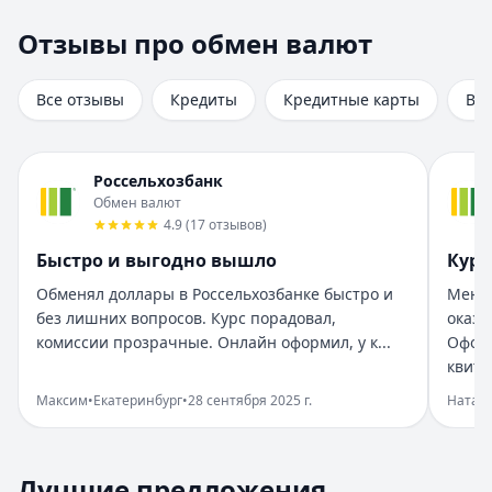
Отзывы про обмен валют
Отзывы про обмен валют
Всего отзывов на странице:
8
.
Быстро поменял без суеты
Все отзывы
Кредиты
Кредитные карты
Вк
Рейтинг:
5
Организация:
Почта Банк
Город:
Санкт-Петербург
Россельхозбанк
Дата:
28 сентября 2025 г.
Обмен валют
Обмен валюты в Почта Банке прошел без лишних движен
4.9
(
17
отзывов
)
Все неплохо но есть запас
Быстро и выгодно вышло
Курс
Рейтинг:
5
Организация:
Россельхозбанк
Обменял доллары в Россельхозбанке быстро и
Менял
Город:
Екатеринбург
без лишних вопросов. Курс порадовал,
оказа
Дата:
28 сентября 2025 г.
комиссии прозрачные. Онлайн оформил, у к...
Оформ
Курс мог быть чуть лучше, но обмен прошел четко. Оче
квита
Хороший курс и вежливый менеджер
Максим
•
Екатеринбург
•
28 сентября 2025 г.
Натал
Рейтинг:
5
Организация:
ДОМ.РФ Банк
Лучшие предложения
Fin 5
— Займ
Город:
Санкт-Петербург
Лучшие предложения