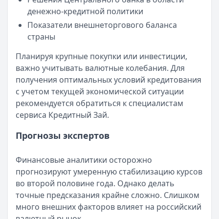
Лимит: до
600 000 ₽
денежно-кредитной политики
Льготный период:
55 дней
Показатели внешнеторгового баланса
Обслуживание:
Бесплатно
страны
Рейтинг:
4.5
Т-Банк
— Платинум
Планируя крупные покупки или инвестиции,
Лимит: до
1 000 000 ₽
важно учитывать валютные колебания. Для
Льготный период:
55 дней
получения оптимальных условий кредитования
Обслуживание:
590 ₽ в год
с учетом текущей экономической ситуации
Рейтинг:
4.8
(12 отзывов)
рекомендуется обратиться к специалистам
Сбербанк
— СберКарта
сервиса Кредитный Зай.
Лимит: до
1 000 000 ₽
Льготный период:
120 дней
Прогнозы экспертов
Обслуживание:
Бесплатно
Рейтинг:
4.9
(10 отзывов)
Финансовые аналитики осторожно
Газпромбанк
— Простая кредитная карта
прогнозируют умеренную стабилизацию курсов
Лимит: до
1 000 000 ₽
во второй половине года. Однако делать
Льготный период:
—
точные предсказания крайне сложно. Слишком
Обслуживание:
Бесплатно
много внешних факторов влияет на российский
Рейтинг:
4.6
(10 отзывов)
валютный рынок.