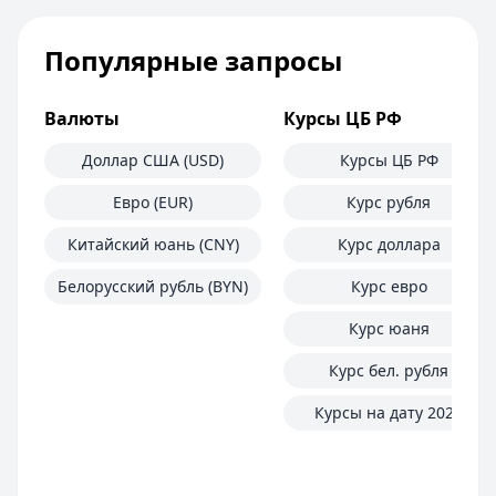
Займер
— До зарплаты
Сумма: до
30 000
₽
Популярные запросы
Срок до:
30
дней
Рейтинг:
4.6
(17 отзывов)
Cashiro
— Займ
Валюты
Курсы ЦБ РФ
Сумма: до
30 000
₽
Срок до:
30
Доллар США (USD)
дней
Курсы ЦБ РФ
Рейтинг:
4.7
Евро (EUR)
Курс рубля
Fin 5
— Займ
Сумма: до
30 000
₽
Китайский юань (CNY)
Курс доллара
Срок до:
30
дней
Белорусский рубль (BYN)
Курс евро
Рейтинг:
4.8
MoneyMan
— Онлайн
Курс юаня
Сумма: до
100 000
₽
Курс бел. рубля
Срок до:
364
дней
Рейтинг:
4.8
(18 отзывов)
Курсы на дату 2025
Все займы