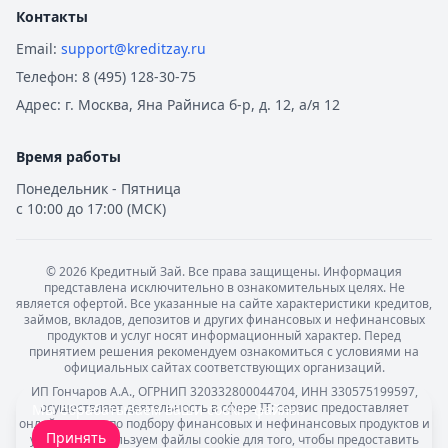
Контакты
Email:
support@kreditzay.ru
Телефон:
8 (495) 128-30-75
Адрес:
г. Москва, Яна Райниса б-р, д. 12, а/я 12
Время работы
Понедельник - Пятница
с 10:00 до 17:00 (МСК)
©
2026
Кредитный Зай. Все права защищены. Информация
представлена исключительно в ознакомительных целях. Не
является офертой. Все указанные на сайте характеристики кредитов,
займов, вкладов, депозитов и других финансовых и нефинансовых
продуктов и услуг носят информационный характер. Перед
принятием решения рекомендуем ознакомиться с условиями на
официальных сайтах соответствующих организаций.
ИП Гончаров А.А., ОГРНИП 320332800044704, ИНН 330575199597,
осуществляет деятельность в сфере IT: сервис предоставляет
Мы обрабатываем ваши
cookie-файлы
.
онлайн-услуги по подбору финансовых и нефинансовых продуктов и
Принять
услуг. Мы используем файлы cookie для того, чтобы предоставить