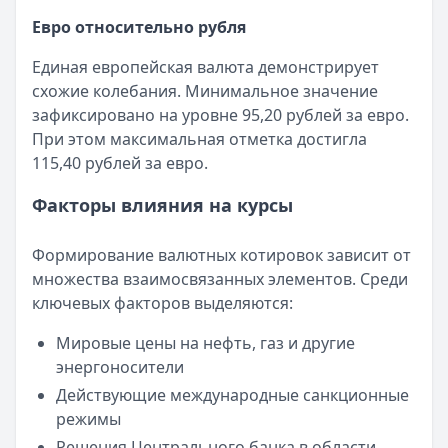
Льготный период:
120 дней
Обслуживание:
Бесплатно
Евро относительно рубля
Рейтинг:
4.6
Единая европейская валюта демонстрирует
Банк ПСБ
— Кредитная карта 180 дней без %
схожие колебания. Минимальное значение
Лимит: до
1 000 000 ₽
зафиксировано на уровне 95,20 рублей за евро.
Льготный период:
180 дней
При этом максимальная отметка достигла
Обслуживание:
Бесплатно
115,40 рублей за евро.
Рейтинг:
4.7
Альфа-Банк
— Кредитная карта Альфа-Банка
Факторы влияния на курсы
Лимит: до
1 000 000 ₽
Льготный период:
60 дней
Формирование валютных котировок зависит от
Обслуживание:
Бесплатно
множества взаимосвязанных элементов. Среди
Рейтинг:
4.8
(11 отзывов)
ключевых факторов выделяются:
Уралсиб Банк
— 120 дней на максимум
Лимит: до
5 000 000 ₽
Мировые цены на нефть, газ и другие
Льготный период:
120 дней
энергоносители
Обслуживание:
Бесплатно
Действующие международные санкционные
Рейтинг:
4.7
режимы
Кредит Европа Банк
— Urban card
Решения Центрального банка в области