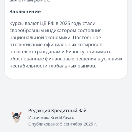
Все кредитные карты
Заключение
Займы — лучшие предложения
Турбозайм
— Займ
Курсы валют ЦБ РФ в 2025 году стали
Сумма: до
30 000
₽
своеобразным индикатором состояния
Срок до:
21
дней
национальной экономики. Постоянное
Рейтинг:
4.6
(14 отзывов)
отслеживание официальных котировок
Срочноденьги
— Займ
позволяет гражданам и бизнесу принимать
Сумма: до
15 000
₽
обоснованные финансовые решения в условиях
Срок до:
30
дней
нестабильности глобальных рынков.
Рейтинг:
4.6
Деньги сразу
— Стандартный
Сумма: до
100 000
₽
Срок до:
365
дней
Рейтинг:
4.6
(14 отзывов)
Быстроденьги
— Без процентов для новых
Редакция Кредитный Зай
Сумма: до
30 000
₽
Источник:
KreditZay.ru
Срок до:
30
дней
Опубликовано:
5 сентября 2025 г.
Рейтинг:
4.7
(11 отзывов)