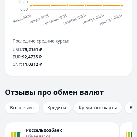
Последние средние курсы:
USD
:
79,2151
₽
EUR
:
92,4735
₽
CNY
:
11,0312
₽
Отзывы про обмен валют
Отзывы про обмен валют
Всего отзывов на странице:
8
.
Быстро поменял без суеты
Все отзывы
Кредиты
Кредитные карты
Вк
Рейтинг:
5
Организация:
Почта Банк
Город:
Санкт-Петербург
Россельхозбанк
Дата:
28 сентября 2025 г.
Обмен валют