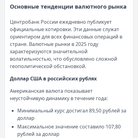
Сумма:
MoneyMan
30 000
— Онлайн
–
5 000 000
₽
Рейтинг:
Основные тенденции валютного рынка
5
Срок: до
Сумма:
до 100 000 ₽
84
мес.
Организация:
ДОМ.РФ Банк
ПСК:
Срок:
41.5
до 364 дней
%
Город:
Москва
Центробанк России ежедневно публикует
Рейтинг:
Рейтинг:
4.7
4.8
(18 отзывов)
Дата:
28 сентября 2025 г.
официальные котировки. Эти данные служат
Банк ЗЕНИТ
— Наличными
Менял евро в ДОМ.РФ Банк. Все прошло быстро и без лиш
ориентиром для всех финансовых операций в
Сумма:
100 000
–
5 000 000
₽
Страницы отзывов:
стране. Валютные рынки в 2025 году
Срок: до
60
мес.
Все отзывы
характеризуются значительной
ПСК:
42.2
%
Кредиты
волатильностью, что обусловлено сложной
Рейтинг:
4.6
Кредитные карты
геополитической обстановкой.
Т-Банк
— Под залог недвижимости
Вклады
Доллар США в российских рублях
Сумма:
200 000
–
30 000 000
₽
Обмен валют
Срок: до
180
мес.
Американская валюта показывает
ПСК:
34.9
%
неустойчивую динамику в течение года:
Рейтинг:
4.5
(13 отзывов)
Все кредиты
Минимальный курс достигал 89,50 рублей за
Кредитные карты — лучшие предложения
доллар
Банк ЗЕНИТ
— Карта привилегий
Максимальное значение составило 107,80
Лимит: до
2 000 000 ₽
рублей за доллар