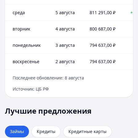
среда
5 августа
811 291,00
₽
+10
вторник
4 августа
800 687,00
₽
+6
понедельник
3 августа
794 637,00
₽
воскресенье
2 августа
794 637,00
₽
Последнее обновление:
8 августа
Источник:
ЦБ РФ
Лучшие предложения
Срочноденьги
— Займ
Лучшие предложения
Кредиты — лучшие предложения
Сумма:
до 15 000 ₽
Альфа-Банк
Срок:
до 30 дней
— На ремонт квартиры
Сумма:
Рейтинг:
30 000
4.6
–
30 000 000
₽
Займы
Кредиты
Кредитные карты
Срок: до
MoneyMan
180
— Онлайн
мес.