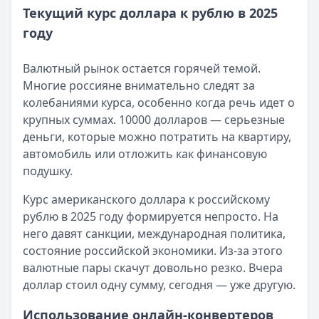
Текущий курс доллара к рублю в 2025
Срок: до
Быстроденьги
60
мес.
— Без процентов для новых
году
ПСК:
Сумма:
15.9
до 30 000 ₽
%
Рейтинг:
Срок:
до 30 дней
4.7
(16 отзывов)
Азиатско-Тихоокеанский Банк
Рейтинг:
4.7
(11 отзывов)
— Наличными
Валютный рынок остается горячей темой.
Сумма:
Cashiro
— Займ
30 000
–
5 000 000
₽
Многие россияне внимательно следят за
Срок: до
Сумма:
до 30 000 ₽
84
мес.
колебаниями курса, особенно когда речь идет о
ПСК:
Срок:
41.5
до 30 дней
%
крупных суммах. 10000 долларов — серьезные
Рейтинг:
Рейтинг:
4.7
4.7
деньги, которые можно потратить на квартиру,
Банк ЗЕНИТ
— Наличными
автомобиль или отложить как финансовую
Сумма:
100 000
–
5 000 000
₽
подушку.
Срок: до
60
мес.
Курс американского доллара к российскому
ПСК:
42.2
%
рублю в 2025 году формируется непросто. На
Рейтинг:
4.6
него давят санкции, международная политика,
Т-Банк
— Под залог недвижимости
состояние российской экономики. Из-за этого
Сумма:
200 000
–
30 000 000
₽
валютные пары скачут довольно резко. Вчера
Срок: до
180
мес.
доллар стоил одну сумму, сегодня — уже другую.
ПСК:
34.9
%
Рейтинг:
4.5
(13 отзывов)
Использование онлайн-конвертеров