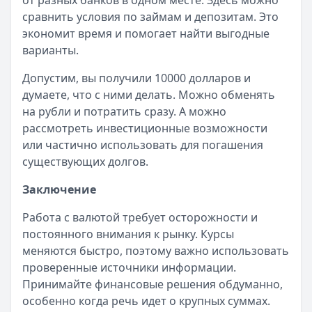
от разных банков в одном месте. Здесь можно
Лимит: до
1 000 000 ₽
сравнить условия по займам и депозитам. Это
Льготный период:
55 дней
экономит время и помогает найти выгодные
Обслуживание:
590 ₽ в год
варианты.
Рейтинг:
4.8
(12 отзывов)
Допустим, вы получили 10000 долларов и
Все кредитные карты
думаете, что с ними делать. Можно обменять
Займы — лучшие предложения
на рубли и потратить сразу. А можно
Срочноденьги
— Займ
рассмотреть инвестиционные возможности
Сумма: до
15 000
₽
или частично использовать для погашения
Срок до:
30
дней
существующих долгов.
Рейтинг:
4.6
MoneyMan
— Онлайн
Заключение
Сумма: до
100 000
₽
Срок до:
364
дней
Работа с валютой требует осторожности и
Рейтинг:
4.8
(18 отзывов)
постоянного внимания к рынку. Курсы
Деньги сразу
— Стандартный
меняются быстро, поэтому важно использовать
Сумма: до
100 000
₽
проверенные источники информации.
Срок до:
365
дней
Принимайте финансовые решения обдуманно,
Рейтинг:
4.6
(14 отзывов)
особенно когда речь идет о крупных суммах.