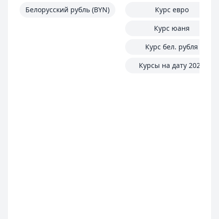
Рейтинг:
4.7
Белорусский рубль (BYN)
Курс евро
Все займы
Курс юаня
Курс бел. рубля
Курсы на дату 2025