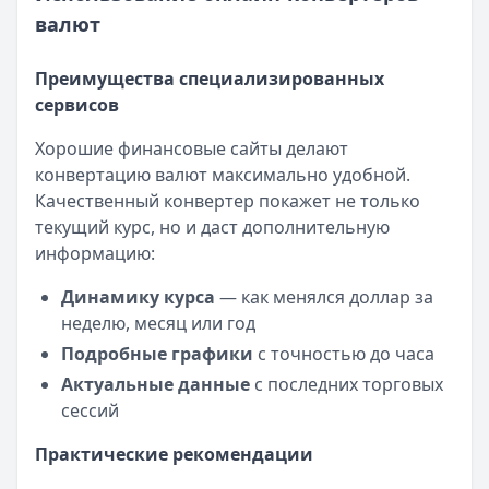
Все кредиты
валют
Кредитные карты — лучшие предложения
Банк ПСБ
— Кредитная карта 180 дней без %
Преимущества специализированных
Лимит: до
1 000 000 ₽
сервисов
Льготный период:
180 дней
Обслуживание:
Бесплатно
Хорошие финансовые сайты делают
Рейтинг:
4.7
конвертацию валют максимально удобной.
Банк ЗЕНИТ
— Карта привилегий
Качественный конвертер покажет не только
Лимит: до
2 000 000 ₽
текущий курс, но и даст дополнительную
Льготный период:
120 дней
информацию:
Обслуживание:
Бесплатно
Рейтинг:
4.6
Динамику курса
— как менялся доллар за
Уралсиб Банк
— 120 дней на максимум
неделю, месяц или год
Лимит: до
5 000 000 ₽
Подробные графики
с точностью до часа
Льготный период:
120 дней
Актуальные данные
с последних торговых
Обслуживание:
Бесплатно
сессий
Рейтинг:
4.7
Кредит Европа Банк
— Urban card
Практические рекомендации
Лимит: до
600 000 ₽