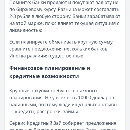
Помните: банки продают и покупают валюту не
Льготный период:
55 дней
по биржевому курсу. Разница может составлять
Обслуживание:
Бесплатно
2-3 рубля в любую сторону. Банки зарабатывают
Рейтинг:
4.5
на этой марже, плюс влияет текущая ситуация с
Сбербанк
— СберКарта
ликвидностью.
Лимит: до
1 000 000 ₽
Льготный период:
120 дней
Если планируете обменивать крупную сумму,
Обслуживание:
Бесплатно
сравните предложения нескольких банков.
Рейтинг:
4.9
(10 отзывов)
Иногда различия существенные.
Альфа-Банк
— Кредитная карта Альфа-Банка
Лимит: до
1 000 000 ₽
Финансовое планирование и
Льготный период:
60 дней
кредитные возможности
Обслуживание:
Бесплатно
Рейтинг:
4.8
(11 отзывов)
Крупные покупки требуют серьезного
Газпромбанк
— Простая кредитная карта
планирования. Не у всех есть 10000 долларов
Лимит: до
1 000 000 ₽
наличными, поэтому люди ищут альтернативы
Льготный период:
—
— кредиты, рассрочки, займы.
Обслуживание:
Бесплатно
Рейтинг:
4.6
(10 отзывов)
Сервис Кредитный Зай собирает предложения
Т-Банк
— Платинум