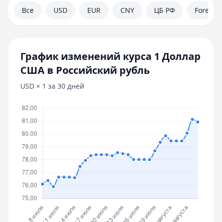
Все
USD
EUR
CNY
ЦБ РФ
Forex
График изменений курса
1
Доллар
США
в
Российский рубль
USD
×
1
за 30 дней