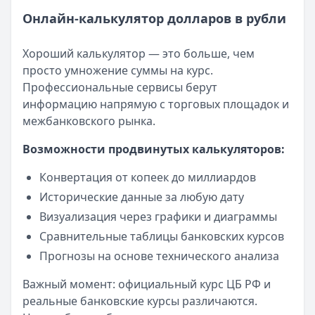
Льготный период:
—
Онлайн-калькулятор долларов в рубли
Обслуживание:
Бесплатно
Рейтинг:
4.6
(10 отзывов)
Хороший калькулятор — это больше, чем
Кредит Европа Банк
— Urban card
просто умножение суммы на курс.
Лимит: до
600 000 ₽
Профессиональные сервисы берут
Льготный период:
55 дней
информацию напрямую с торговых площадок и
Обслуживание:
Бесплатно
межбанковского рынка.
Рейтинг:
4.5
Возможности продвинутых калькуляторов:
Сбербанк
— СберКарта
Лимит: до
1 000 000 ₽
Конвертация от копеек до миллиардов
Льготный период:
120 дней
Исторические данные за любую дату
Обслуживание:
Бесплатно
Визуализация через графики и диаграммы
Рейтинг:
4.9
(10 отзывов)
Альфа-Банк
— Кредитная карта Альфа-Банка
Сравнительные таблицы банковских курсов
Лимит: до
1 000 000 ₽
Прогнозы на основе технического анализа
Льготный период:
60 дней
Важный момент: официальный курс ЦБ РФ и
Обслуживание:
Бесплатно
реальные банковские курсы различаются.
Рейтинг:
4.8
(11 отзывов)