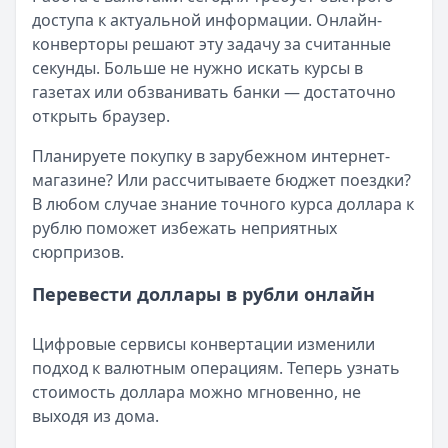
Сумма:
Рейтинг:
30 000
4.6
–
3 000 000
₽
доступа к актуальной информации. Онлайн-
Срок: до
Деньги сразу
60
мес.
— Стандартный
конверторы решают эту задачу за считанные
ПСК:
Сумма:
15.9
до 100 000 ₽
%
секунды. Больше не нужно искать курсы в
Рейтинг:
Срок:
до 365 дней
4.7
(16 отзывов)
газетах или обзванивать банки — достаточно
Азиатско-Тихоокеанский Банк
Рейтинг:
4.6
(14 отзывов)
— Наличными
открыть браузер.
Сумма:
Cashiro
— Займ
30 000
–
5 000 000
₽
Срок: до
Сумма:
до 30 000 ₽
84
мес.
Планируете покупку в зарубежном интернет-
ПСК:
Срок:
41.5
до 30 дней
%
магазине? Или рассчитываете бюджет поездки?
Рейтинг:
Рейтинг:
4.7
4.7
В любом случае знание точного курса доллара к
Банк ЗЕНИТ
— Наличными
рублю поможет избежать неприятных
Сумма:
100 000
–
5 000 000
₽
сюрпризов.
Срок: до
60
мес.
Перевести доллары в рубли онлайн
ПСК:
42.2
%
Рейтинг:
4.6
Т-Банк
— Под залог недвижимости
Цифровые сервисы конвертации изменили
Сумма:
200 000
–
30 000 000
₽
подход к валютным операциям. Теперь узнать
Срок: до
180
мес.
стоимость доллара можно мгновенно, не
ПСК:
34.9
%
выходя из дома.
Рейтинг:
4.5
(13 отзывов)