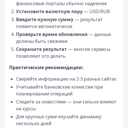
финансовые порталы обычно надежнее
Турбозайм
— Займ
Сумма: до
30 000
₽
Установите валютную пару
— USD/RUB
Срок до:
21
дней
Введите нужную сумму
— результат
Рейтинг:
4.6
(14 отзывов)
появится автоматически
Fin 5
— Займ
Проверьте время обновления
— данные
Сумма: до
30 000
₽
должны быть свежими
Срок до:
30
дней
Сохраните результат
— многие сервисы
Рейтинг:
4.8
позволяют это делать
Срочноденьги
— Займ
Сумма: до
15 000
₽
Практические рекомендации:
Срок до:
30
дней
Сверяйте информацию на 2-3 разных сайтах
Рейтинг:
4.6
Деньги сразу
— Стандартный
Учитывайте банковские комиссии при
Сумма: до
100 000
₽
планировании операций
Срок до:
365
дней
Следите за новостями — они сильно влияют
Рейтинг:
4.6
(14 отзывов)
на курсы
Cashiro
— Займ
Для крупных сумм изучайте динамику
Сумма: до
30 000
₽
несколько дней
Срок до:
30
дней