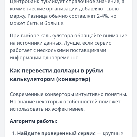
Центробанк публикует справочное значение, а
Уралсиб Банк
— 120 дней на максимум
коммерческие организации добавляют свою
Лимит: до
5 000 000 ₽
маржу. Разница обычно составляет 2-4%, но
Льготный период:
120 дней
может быть и больше.
Обслуживание:
Бесплатно
Рейтинг:
4.7
При выборе калькулятора обращайте внимание
Все кредитные карты
на источники данных. Лучше, если сервис
Займы — лучшие предложения
работает с несколькими поставщиками
Быстроденьги
— Без процентов для новых
информации одновременно.
Сумма: до
30 000
₽
Срок до:
30
дней
Как перевести доллары в рубли
Рейтинг:
4.7
(11 отзывов)
калькулятором (конвертер)
Займер
— До зарплаты
Сумма: до
30 000
₽
Современные конверторы интуитивно понятны.
Срок до:
30
дней
Но знание некоторых особенностей поможет
Рейтинг:
4.6
(17 отзывов)
использовать их эффективнее.
MoneyMan
— Онлайн
Сумма: до
100 000
₽
Алгоритм работы:
Срок до:
364
дней
Найдите проверенный сервис
— крупные
Рейтинг:
4.8
(18 отзывов)