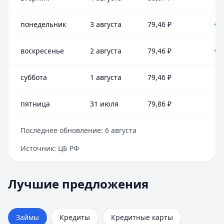
понедельник
3 августа
79,46
₽
+0
воскресенье
2 августа
79,46
₽
+0
суббота
1 августа
79,46
₽
-0
пятница
31 июля
79,86
₽
Последнее обновление:
6 августа
Источник:
ЦБ РФ
Лучшие предложения
Быстроденьги
— Без процентов для новых
Лучшие предложения
Кредиты — лучшие предложения
Сумма:
до 30 000 ₽
Альфа-Банк
Срок:
до 30 дней
— На ремонт квартиры
Сумма:
Рейтинг:
30 000
4.7
(11 отзывов)
–
30 000 000
₽
Займы
Кредиты
Кредитные карты
Срок: до
Займер
— До зарплаты
180
мес.