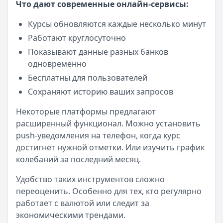
Что дают современные онлайн-сервисы:
Все кредиты
Кредитные карты — лучшие предложения
Курсы обновляются каждые несколько минут
Банк ЗЕНИТ
— Карта привилегий
Работают круглосуточно
Лимит: до
2 000 000 ₽
Показывают данные разных банков
Льготный период:
120 дней
одновременно
Обслуживание:
Бесплатно
Бесплатны для пользователей
Рейтинг:
4.6
Банк ПСБ
— Кредитная карта 180 дней без %
Сохраняют историю ваших запросов
Лимит: до
1 000 000 ₽
Некоторые платформы предлагают
Льготный период:
180 дней
расширенный функционал. Можно установить
Обслуживание:
Бесплатно
push-уведомления на телефон, когда курс
Рейтинг:
4.7
достигнет нужной отметки. Или изучить график
Т-Банк
— Платинум
колебаний за последний месяц.
Лимит: до
1 000 000 ₽
Льготный период:
55 дней
Удобство таких инструментов сложно
Обслуживание:
590 ₽ в год
переоценить. Особенно для тех, кто регулярно
Рейтинг:
4.8
(12 отзывов)
работает с валютой или следит за
Газпромбанк
— Простая кредитная карта
экономическими трендами.
Лимит: до
1 000 000 ₽