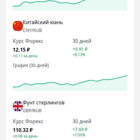
Китайский юань
CNY
/RUB
Курс Форекс
30 дней
+0.91
₽
12.15
₽
+8.13%
+0.11
за день
График (30 дней)
Фунт стерлингов
GBP
/RUB
Курс Форекс
30 дней
+7.69
₽
110.32
₽
+7.50%
+0.98
за день