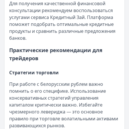
Лимит: до
1 000 000 ₽
Для получения качественной финансовой
Льготный период:
—
консультации рекомендуем воспользоваться
Обслуживание:
Бесплатно
услугами сервиса Кредитный Зай. Платформа
Рейтинг:
4.6
(10 отзывов)
поможет подобрать оптимальные кредитные
Все кредитные карты
продукты и сравнить различные предложения
Займы — лучшие предложения
банков.
Быстроденьги
— Без процентов для новых
Практические рекомендации для
Сумма: до
30 000
₽
Срок до:
30
дней
трейдеров
Рейтинг:
4.7
(11 отзывов)
Cashiro
— Займ
Стратегии торговли
Сумма: до
30 000
₽
При работе с белорусским рублем важно
Срок до:
30
дней
помнить о его специфике. Использование
Рейтинг:
4.7
консервативных стратегий управления
MoneyMan
— Онлайн
капиталом критически важно. Избегайте
Сумма: до
100 000
₽
чрезмерного левериджа — это основное
Срок до:
364
дней
правило при торговле волатильными активами
Рейтинг:
4.8
(18 отзывов)
развивающихся рынков.
Турбозайм
— Займ