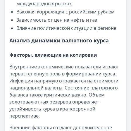
международных рынках
Кредитные карты — лучшие предложения
Банк ЗЕНИТ
— Карта привилегий
Высокая корреляция с российским рублем
Лимит: до
2 000 000 ₽
Зависимость от цен на нефть и газ
Льготный период:
120 дней
Влияние политической ситуации в регионе
Обслуживание:
Бесплатно
Рейтинг:
4.6
Анализ динамики валютного курса
Банк ПСБ
— Кредитная карта 180 дней без %
Лимит: до
1 000 000 ₽
Факторы, влияющие на котировки
Льготный период:
180 дней
Внутренние экономические показатели играют
Обслуживание:
Бесплатно
первостепенную роль в формировании курса.
Рейтинг:
4.7
Инфляция напрямую отражается на стоимости
Кредит Европа Банк
— Urban card
национальной валюты. Состояние платежного
Лимит: до
600 000 ₽
баланса также критически важно. Объем
Льготный период:
55 дней
золотовалютных резервов определяет
Обслуживание:
Бесплатно
устойчивость курса в краткосрочной
Рейтинг:
4.5
перспективе.
Сбербанк
— СберКарта
Лимит: до
1 000 000 ₽
Внешние факторы создают дополнительное
Льготный период:
120 дней