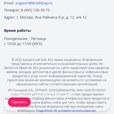
Email:
support@kreditzay.ru
Телефон:
8 (495) 128-30-75
Адрес:
г. Москва, Яна Райниса б-р, д. 12, а/я 12
Время работы
Понедельник - Пятница
с 10:00 до 17:00 (МСК)
©
2026
Кредитный Зай. Все права защищены. Информация
представлена исключительно в ознакомительных целях. Не
является офертой. Все указанные на сайте характеристики кредитов,
займов, вкладов, депозитов и других финансовых и нефинансовых
продуктов и услуг носят информационный характер. Перед
принятием решения рекомендуем ознакомиться с условиями на
официальных сайтах соответствующих организаций.
ИП Гончаров А.А., ОГРНИП 320332800044704, ИНН 330575199597,
осуществляет деятельность в сфере IT: сервис предоставляет
Мы обрабатываем ваши
cookie-файлы
.
онлайн-услуги по подбору финансовых и нефинансовых продуктов и
Принять
услуг. Мы используем файлы cookie для того, чтобы предоставить
пользователям больше возможностей при посещении сайта
kreditzay.ru.
Подробнее об условиях использования.