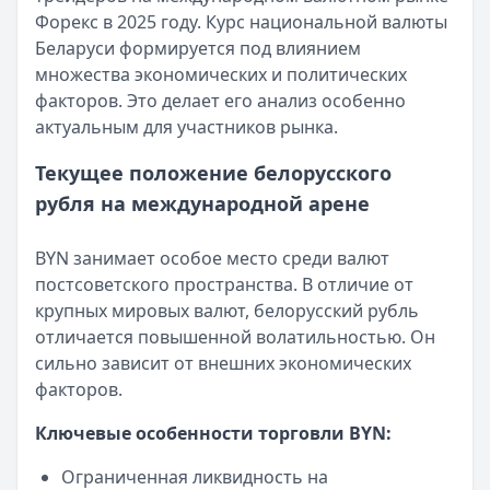
Срок: до
Fin 5
— Займ
60
мес.
Форекс в 2025 году. Курс национальной валюты
ПСК:
Сумма:
15.9
до 30 000 ₽
%
Беларуси формируется под влиянием
Рейтинг:
Срок:
до 30 дней
4.7
(16 отзывов)
множества экономических и политических
Азиатско-Тихоокеанский Банк
Рейтинг:
4.8
— Наличными
факторов. Это делает его анализ особенно
Сумма:
Займер
30 000
— До зарплаты
–
5 000 000
₽
актуальным для участников рынка.
Срок: до
Сумма:
до 30 000 ₽
84
мес.
ПСК:
Срок:
41.5
до 30 дней
%
Текущее положение белорусского
Рейтинг:
Рейтинг:
4.7
4.6
(17 отзывов)
рубля на международной арене
Банк ЗЕНИТ
— Наличными
Сумма:
100 000
–
5 000 000
₽
BYN занимает особое место среди валют
Срок: до
60
мес.
постсоветского пространства. В отличие от
ПСК:
42.2
%
крупных мировых валют, белорусский рубль
Рейтинг:
4.6
отличается повышенной волатильностью. Он
Т-Банк
— Под залог недвижимости
сильно зависит от внешних экономических
Сумма:
200 000
–
30 000 000
₽
факторов.
Срок: до
180
мес.
ПСК:
34.9
%
Ключевые особенности торговли BYN:
Рейтинг:
4.5
(13 отзывов)
Ограниченная ликвидность на
Все кредиты