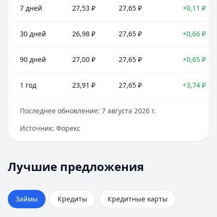
7 дней
27,53
₽
27,65
₽
+0,11
₽
30 дней
26,98
₽
27,65
₽
+0,66
₽
90 дней
27,00
₽
27,65
₽
+0,65
₽
1 год
23,91
₽
27,65
₽
+3,74
₽
Последнее обновление:
7 августа 2026 г.
Источник:
Форекс
Лучшие предложения
Быстроденьги
— Без процентов для новых
Лучшие предложения
Кредиты — лучшие предложения
Сумма:
до 30 000 ₽
Альфа-Банк
Срок:
до 30 дней
— На ремонт квартиры
Сумма:
Рейтинг:
30 000
4.7
(11 отзывов)
–
30 000 000
₽
Займы
Кредиты
Кредитные карты
Срок: до
Cashiro
— Займ
180
мес.
ПСК:
Сумма:
52.0
до 30 000 ₽
%