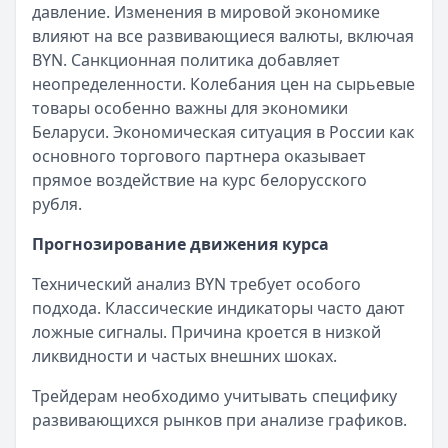
давление. Изменения в мировой экономике
Обслуживание:
Бесплатно
влияют на все развивающиеся валюты, включая
Рейтинг:
4.9
(10 отзывов)
BYN. Санкционная политика добавляет
Т-Банк
— Платинум
неопределенности. Колебания цен на сырьевые
Лимит: до
1 000 000 ₽
товары особенно важны для экономики
Льготный период:
55 дней
Беларуси. Экономическая ситуация в России как
Обслуживание:
590 ₽ в год
основного торгового партнера оказывает
Рейтинг:
4.8
(12 отзывов)
прямое воздействие на курс белорусского
Альфа-Банк
— Кредитная карта Альфа-Банка
рубля.
Лимит: до
1 000 000 ₽
Льготный период:
60 дней
Прогнозирование движения курса
Обслуживание:
Бесплатно
Технический анализ BYN требует особого
Рейтинг:
4.8
(11 отзывов)
подхода. Классические индикаторы часто дают
Уралсиб Банк
— 120 дней на максимум
ложные сигналы. Причина кроется в низкой
Лимит: до
5 000 000 ₽
ликвидности и частых внешних шоках.
Льготный период:
120 дней
Обслуживание:
Бесплатно
Трейдерам необходимо учитывать специфику
Рейтинг:
4.7
развивающихся рынков при анализе графиков.
Газпромбанк
— Простая кредитная карта