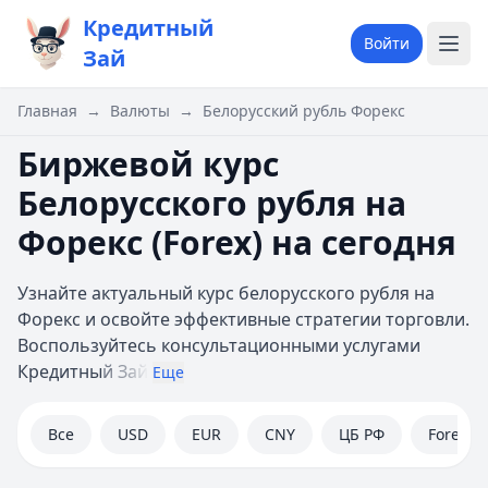
Кредитный
Войти
Зай
Главная
→
Валюты
→
Белорусский рубль Форекс
Биржевой курс
Белорусского рубля на
Форекс (Forex) на сегодня
Узнайте актуальный курс белорусского рубля на
Форекс и освойте эффективные стратегии торговли.
Воспользуйтесь консультационными услугами
Кредитны
й Зай
Еще
Все
USD
EUR
CNY
ЦБ РФ
Forex