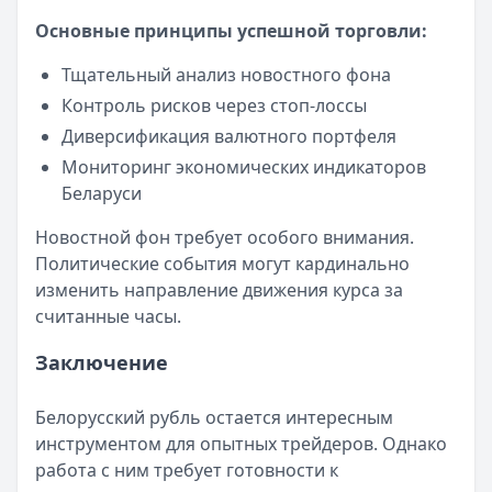
Сумма: до
30 000
₽
Основные принципы успешной торговли:
Срок до:
21
дней
Рейтинг:
4.6
(14 отзывов)
Тщательный анализ новостного фона
Срочноденьги
— Займ
Контроль рисков через стоп-лоссы
Сумма: до
15 000
₽
Диверсификация валютного портфеля
Срок до:
30
дней
Мониторинг экономических индикаторов
Рейтинг:
4.6
Беларуси
Деньги сразу
— Стандартный
Сумма: до
100 000
₽
Новостной фон требует особого внимания.
Срок до:
365
дней
Политические события могут кардинально
Рейтинг:
4.6
(14 отзывов)
изменить направление движения курса за
Fin 5
— Займ
считанные часы.
Сумма: до
30 000
₽
Срок до:
30
дней
Заключение
Рейтинг:
4.8
Займер
— До зарплаты
Белорусский рубль остается интересным
Сумма: до
30 000
₽
инструментом для опытных трейдеров. Однако
Срок до:
30
дней
работа с ним требует готовности к
Рейтинг:
4.6
(17 отзывов)