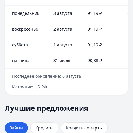
понедельник
3 августа
91,19
₽
+0
воскресенье
2 августа
91,19
₽
+0
суббота
1 августа
91,19
₽
+0
пятница
31 июля
90,88
₽
Последнее обновление:
6 августа
Источник:
ЦБ РФ
Лучшие предложения
Cashiro
— Займ
Лучшие предложения
Кредиты — лучшие предложения
Сумма:
до 30 000 ₽
Альфа-Банк
Срок:
до 30 дней
— На ремонт квартиры
Сумма:
Рейтинг:
30 000
4.7
–
30 000 000
₽
Займы
Кредиты
Кредитные карты
Срок: до
Деньги сразу
180
мес.
— Стандартный