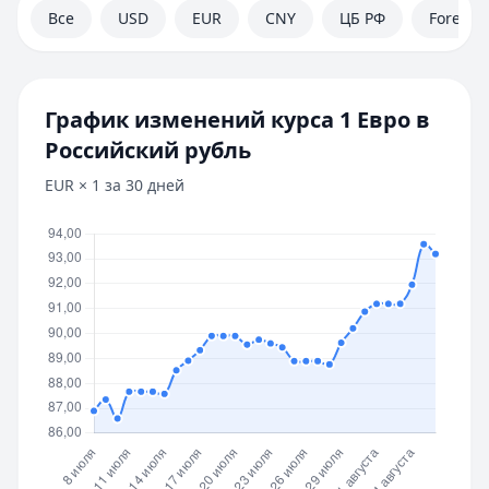
Все
USD
EUR
CNY
ЦБ РФ
Forex
График изменений курса
1
Евро
в
Российский рубль
EUR
×
1
за 30 дней