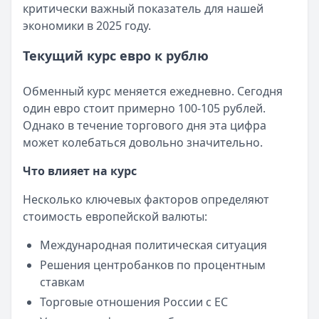
Сумма:
Рейтинг:
30 000
4.7
(11 отзывов)
–
3 000 000
₽
критически важный показатель для нашей
Срок: до
Турбозайм
60
— Займ
мес.
экономики в 2025 году.
ПСК:
Сумма:
15.9
до 30 000 ₽
%
Рейтинг:
Срок:
до 21 дней
4.7
(16 отзывов)
Текущий курс евро к рублю
Азиатско-Тихоокеанский Банк
Рейтинг:
4.6
(14 отзывов)
— Наличными
Сумма:
Срочноденьги
30 000
–
— Займ
5 000 000
₽
Обменный курс меняется ежедневно. Сегодня
Срок: до
Сумма:
до 15 000 ₽
84
мес.
один евро стоит примерно 100-105 рублей.
ПСК:
Срок:
41.5
до 30 дней
%
Однако в течение торгового дня эта цифра
Рейтинг:
Рейтинг:
4.7
4.6
может колебаться довольно значительно.
Банк ЗЕНИТ
— Наличными
Что влияет на курс
Сумма:
100 000
–
5 000 000
₽
Срок: до
60
мес.
Несколько ключевых факторов определяют
ПСК:
42.2
%
стоимость европейской валюты:
Рейтинг:
4.6
Т-Банк
— Под залог недвижимости
Международная политическая ситуация
Сумма:
200 000
–
30 000 000
₽
Решения центробанков по процентным
Срок: до
180
мес.
ставкам
ПСК:
34.9
%
Торговые отношения России с ЕС
Рейтинг:
4.5
(13 отзывов)