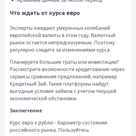
Архивные данные за любой период
Льготный период:
120 дней
Что ждать от курса евро
Обслуживание:
Бесплатно
Рейтинг:
4.9
(10 отзывов)
Кредит Европа Банк
— Urban card
Эксперты ожидают умеренных колебаний
Лимит: до
600 000 ₽
европейской валюты в этом году. Валютный
Льготный период:
55 дней
рынок остается непредсказуемым. Поэтому
Обслуживание:
Бесплатно
регулярно следите за изменениями курса.
Рейтинг:
4.5
Планируете большие траты или инвестиции?
Т-Банк
— Платинум
Рассмотрите возможности кредитования через
Лимит: до
1 000 000 ₽
сервисы сравнения предложений, например
Льготный период:
55 дней
Кредитный Зай. Такие платформы найдут
Обслуживание:
590 ₽ в год
выгодные условия займов с учетом текущей
Рейтинг:
4.8
(12 отзывов)
экономической обстановки.
Альфа-Банк
— Кредитная карта Альфа-Банка
Лимит: до
1 000 000 ₽
Заключение
Льготный период:
60 дней
Обслуживание:
Бесплатно
Курс евро к рублю - барометр состояния
Рейтинг:
4.8
(11 отзывов)
российского рынка. Пользуйтесь