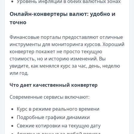
Уровень инфляции в обеих валютных зонах
Все кредиты
Кредитные карты — лучшие предложения
Онлайн-конвертеры валют: удобно и
Банк ЗЕНИТ
— Карта привилегий
точно
Лимит: до
2 000 000 ₽
Льготный период:
120 дней
Финансовые порталы предоставляют отличные
Обслуживание:
Бесплатно
инструменты для мониторинга курсов. Хороший
Рейтинг:
4.6
конвертер покажет не просто текущую
Банк ПСБ
— Кредитная карта 180 дней без %
стоимость, но и историю изменений. Вы
Лимит: до
1 000 000 ₽
увидите, как менялся курс за час, день, неделю
Льготный период:
180 дней
или год.
Обслуживание:
Бесплатно
Рейтинг:
4.7
Что дает качественный конвертер
Газпромбанк
— Простая кредитная карта
Лимит: до
1 000 000 ₽
Современные сервисы включают:
Льготный период:
—
Курс в режиме реального времени
Обслуживание:
Бесплатно
Подробные графики динамики
Рейтинг:
4.6
(10 отзывов)
Сбербанк
— СберКарта
Свежие котировки на текущую дату
Лимит: до
1 000 000 ₽