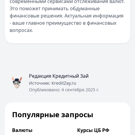
Уралсиб Банк
— 120 дней на максимум
современными сервисами отслеживания валют.
Лимит: до
5 000 000 ₽
Это поможет принимать обдуманные
Льготный период:
120 дней
финансовые решения. Актуальная информация
Обслуживание:
Бесплатно
- ваше главное преимущество в финансовых
Рейтинг:
4.7
вопросах.
Все кредитные карты
Займы — лучшие предложения
Cashiro
— Займ
Сумма: до
30 000
₽
Срок до:
30
дней
Рейтинг:
4.7
Редакция Кредитный Зай
Деньги сразу
— Стандартный
Источник:
KreditZay.ru
Сумма: до
100 000
₽
Опубликовано:
4 сентября 2025 г.
Срок до:
365
дней
Рейтинг:
4.6
(14 отзывов)
Fin 5
— Займ
Популярные запросы
Сумма: до
30 000
₽
Срок до:
30
дней
Валюты
Курсы ЦБ РФ
Рейтинг:
4.8