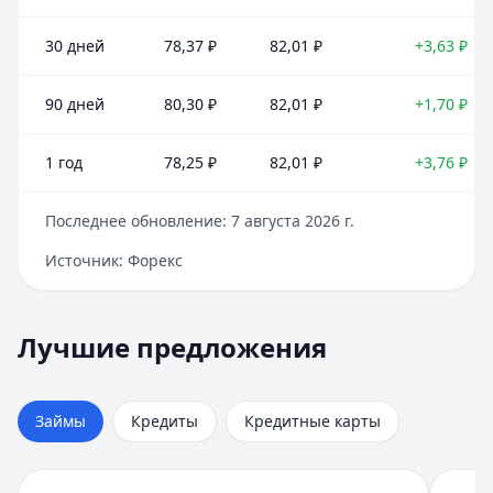
30 дней
78,37
₽
82,01
₽
+3,63
₽
90 дней
80,30
₽
82,01
₽
+1,70
₽
1 год
78,25
₽
82,01
₽
+3,76
₽
Последнее обновление:
7 августа 2026 г.
Источник:
Форекс
Лучшие предложения
Деньги сразу
— Стандартный
Лучшие предложения
Кредиты — лучшие предложения
Сумма:
до 100 000 ₽
Альфа-Банк
Срок:
до 365 дней
— На ремонт квартиры
Сумма:
Рейтинг:
30 000
4.6
(14 отзывов)
–
30 000 000
₽
Займы
Кредиты
Кредитные карты
Срок: до
Fin 5
— Займ
180
мес.
ПСК:
Сумма:
52.0
до 30 000 ₽
%
Рейтинг:
Срок:
до 30 дней
4.7
(12 отзывов)