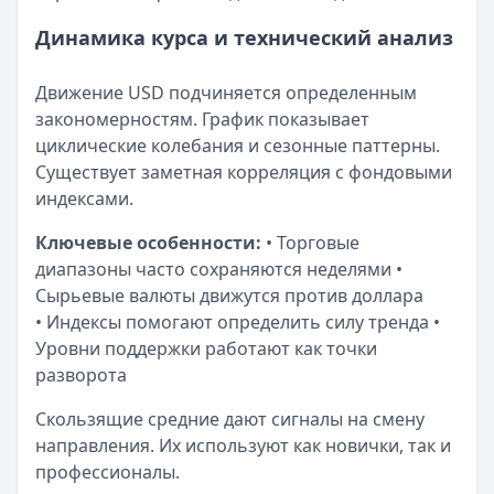
Рейтинг:
4.6
(10 отзывов)
Динамика курса и технический анализ
Уралсиб Банк
— 120 дней на максимум
Лимит: до
5 000 000 ₽
Движение USD подчиняется определенным
Льготный период:
120 дней
закономерностям. График показывает
Обслуживание:
Бесплатно
циклические колебания и сезонные паттерны.
Рейтинг:
4.7
Существует заметная корреляция с фондовыми
Т-Банк
— Платинум
индексами.
Лимит: до
1 000 000 ₽
Льготный период:
55 дней
Ключевые особенности:
• Торговые
Обслуживание:
590 ₽ в год
диапазоны часто сохраняются неделями •
Рейтинг:
4.8
(12 отзывов)
Сырьевые валюты движутся против доллара
Альфа-Банк
— Кредитная карта Альфа-Банка
• Индексы помогают определить силу тренда •
Лимит: до
1 000 000 ₽
Уровни поддержки работают как точки
Льготный период:
60 дней
разворота
Обслуживание:
Бесплатно
Рейтинг:
4.8
(11 отзывов)
Скользящие средние дают сигналы на смену
Кредит Европа Банк
— Urban card
направления. Их используют как новички, так и
Лимит: до
600 000 ₽
профессионалы.