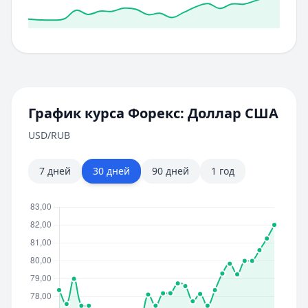
График курса Форекс:
Доллар США
USD
/RUB
7 дней
30 дней
90 дней
1 год