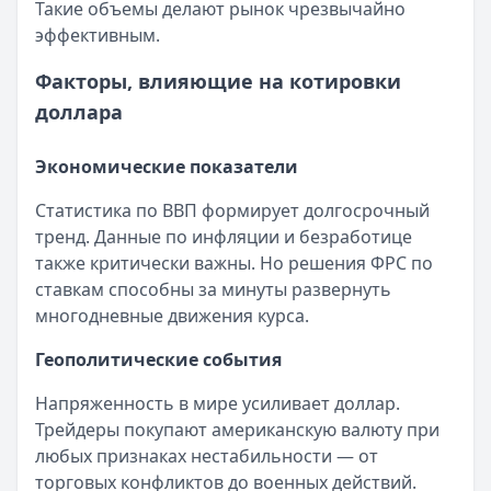
Такие объемы делают рынок чрезвычайно
Банк ЗЕНИТ
— Карта привилегий
эффективным.
Лимит: до
2 000 000 ₽
Льготный период:
120 дней
Факторы, влияющие на котировки
Обслуживание:
Бесплатно
доллара
Рейтинг:
4.6
Банк ПСБ
— Кредитная карта 180 дней без %
Экономические показатели
Лимит: до
1 000 000 ₽
Льготный период:
180 дней
Статистика по ВВП формирует долгосрочный
Обслуживание:
Бесплатно
тренд. Данные по инфляции и безработице
Рейтинг:
4.7
также критически важны. Но решения ФРС по
Сбербанк
— СберКарта
ставкам способны за минуты развернуть
Лимит: до
1 000 000 ₽
многодневные движения курса.
Льготный период:
120 дней
Обслуживание:
Бесплатно
Геополитические события
Рейтинг:
4.9
(10 отзывов)
Напряженность в мире усиливает доллар.
Газпромбанк
— Простая кредитная карта
Трейдеры покупают американскую валюту при
Лимит: до
1 000 000 ₽
любых признаках нестабильности — от
Льготный период:
—
торговых конфликтов до военных действий.
Обслуживание:
Бесплатно