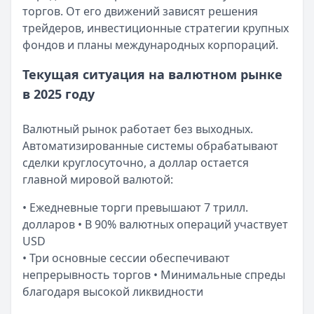
ПСК:
Сумма:
15.9
до 30 000 ₽
%
торгов. От его движений зависят решения
Рейтинг:
Срок:
до 30 дней
4.7
(16 отзывов)
трейдеров, инвестиционные стратегии крупных
Азиатско-Тихоокеанский Банк
Рейтинг:
4.7
— Наличными
фондов и планы международных корпораций.
Сумма:
Турбозайм
30 000
— Займ
–
5 000 000
₽
Срок: до
Сумма:
до 30 000 ₽
84
мес.
Текущая ситуация на валютном рынке
ПСК:
Срок:
41.5
до 21 дней
%
в 2025 году
Рейтинг:
Рейтинг:
4.7
4.6
(14 отзывов)
Банк ЗЕНИТ
— Наличными
Валютный рынок работает без выходных.
Сумма:
100 000
–
5 000 000
₽
Автоматизированные системы обрабатывают
Срок: до
60
мес.
сделки круглосуточно, а доллар остается
ПСК:
42.2
%
главной мировой валютой:
Рейтинг:
4.6
Т-Банк
— Под залог недвижимости
• Ежедневные торги превышают 7 трилл.
Сумма:
200 000
–
30 000 000
₽
долларов • В 90% валютных операций участвует
Срок: до
180
мес.
USD
ПСК:
34.9
%
• Три основные сессии обеспечивают
Рейтинг:
4.5
(13 отзывов)
непрерывность торгов • Минимальные спреды
Все кредиты
благодаря высокой ликвидности
Кредитные карты — лучшие предложения