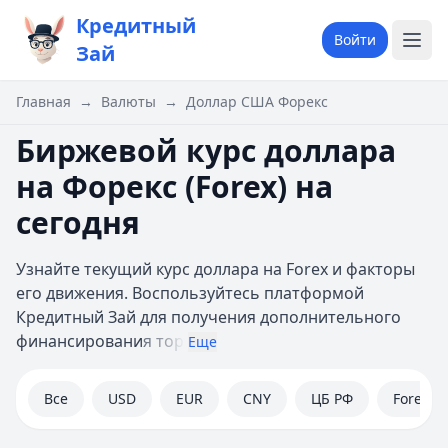
Кредитный
Войти
Зай
Главная
→
Валюты
→
Доллар США Форекс
Биржевой курс доллара
на Форекс (Forex) на
сегодня
Узнайте текущий курс доллара на Forex и факторы
его движения. Воспользуйтесь платформой
Кредитный Зай для получения дополнительного
финансировани
я тор
Еще
Все
USD
EUR
CNY
ЦБ РФ
Forex