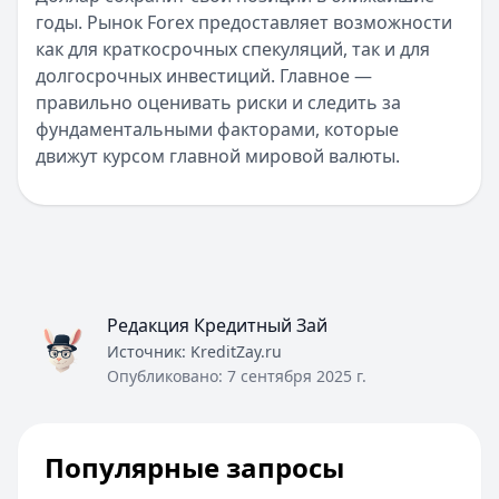
Срок до:
30
дней
годы. Рынок Forex предоставляет возможности
Рейтинг:
4.6
как для краткосрочных спекуляций, так и для
MoneyMan
— Онлайн
долгосрочных инвестиций. Главное —
Сумма: до
100 000
₽
правильно оценивать риски и следить за
Срок до:
364
дней
фундаментальными факторами, которые
Рейтинг:
4.8
(18 отзывов)
движут курсом главной мировой валюты.
Быстроденьги
— Без процентов для новых
Сумма: до
30 000
₽
Срок до:
30
дней
Рейтинг:
4.7
(11 отзывов)
Cashiro
— Займ
Сумма: до
30 000
₽
Редакция Кредитный Зай
Срок до:
30
дней
Источник:
KreditZay.ru
Рейтинг:
4.7
Опубликовано:
7 сентября 2025 г.
Турбозайм
— Займ
Сумма: до
30 000
₽
Срок до:
21
дней
Популярные запросы
Рейтинг:
4.6
(14 отзывов)
Все займы