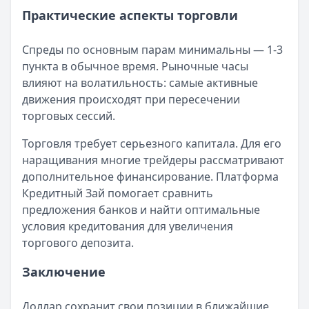
Льготный период:
55 дней
Практические аспекты торговли
Обслуживание:
Бесплатно
Рейтинг:
4.5
Спреды по основным парам минимальны — 1-3
Все кредитные карты
пункта в обычное время. Рыночные часы
Займы — лучшие предложения
влияют на волатильность: самые активные
Деньги сразу
— Стандартный
движения происходят при пересечении
Сумма: до
100 000
₽
торговых сессий.
Срок до:
365
дней
Рейтинг:
4.6
(14 отзывов)
Торговля требует серьезного капитала. Для его
Fin 5
— Займ
наращивания многие трейдеры рассматривают
Сумма: до
30 000
₽
дополнительное финансирование. Платформа
Срок до:
30
дней
Кредитный Зай помогает сравнить
Рейтинг:
4.8
предложения банков и найти оптимальные
Займер
— До зарплаты
условия кредитования для увеличения
Сумма: до
30 000
₽
торгового депозита.
Срок до:
30
дней
Рейтинг:
4.6
(17 отзывов)
Заключение
Срочноденьги
— Займ
Сумма: до
15 000
₽
Доллар сохранит свои позиции в ближайшие