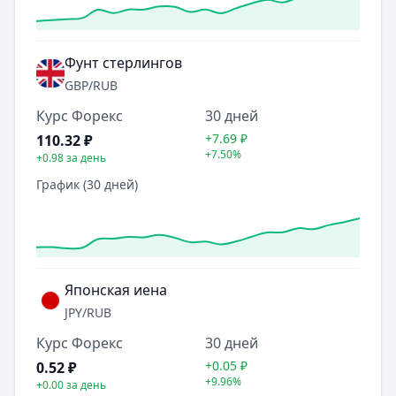
Фунт стерлингов
GBP
/RUB
Курс Форекс
30 дней
+7.69
₽
110.32
₽
+7.50%
+0.98
за день
График (30 дней)
Японская иена
JPY
/RUB
Курс Форекс
30 дней
+0.05
₽
0.52
₽
+9.96%
+0.00
за день