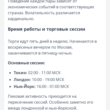
Поведение каждой пары зависит от
Альфа-Банк
— Кредитная карта Альфа-Банка
экономических событий в соответствующих
Лимит: до
1 000 000 ₽
странах. Волатильность различается
Льготный период:
60 дней
кардинально.
Обслуживание:
Бесплатно
Рейтинг:
4.8
(11 отзывов)
Время работы и торговые сессии
Уралсиб Банк
— 120 дней на максимум
Лимит: до
5 000 000 ₽
Торги идут пять дней в неделю. Начинаются в
Льготный период:
120 дней
воскресенье вечером по Москве,
Обслуживание:
Бесплатно
заканчиваются в пятницу ночью.
Рейтинг:
4.7
Основные сессии:
Кредит Европа Банк
— Urban card
Лимит: до
600 000 ₽
Токио:
02:00 - 11:00 МСК
Льготный период:
55 дней
Лондон:
10:00 - 19:00 МСК
Обслуживание:
Бесплатно
Нью-Йорк:
16:00 - 01:00 МСК
Рейтинг:
4.5
Все кредитные карты
Пиковая активность приходится на
Займы — лучшие предложения
пересечение сессий. Особенно заметно это
Быстроденьги
— Без процентов для новых
между лондонской и нью-йоркской.