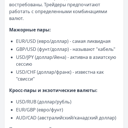
Лимит: до
1 000 000 ₽
востребованы. Трейдеры предпочитают
Льготный период:
180 дней
работать с определенными комбинациями
Обслуживание:
Бесплатно
валют.
Рейтинг:
4.7
Мажорные пары:
Т-Банк
— Платинум
Лимит: до
1 000 000 ₽
EUR/USD (евро/доллар) - самая ликвидная
Льготный период:
55 дней
GBP/USD (фунт/доллар) - называют "кабель"
Обслуживание:
590 ₽ в год
USD/JPY (доллар/йена) - активна в азиатскую
Рейтинг:
4.8
(12 отзывов)
сессию
Газпромбанк
— Простая кредитная карта
Лимит: до
1 000 000 ₽
USD/CHF (доллар/франк) - известна как
Льготный период:
—
"свисси"
Обслуживание:
Бесплатно
Кросс-пары и экзотические валюты:
Рейтинг:
4.6
(10 отзывов)
Сбербанк
— СберКарта
USD/RUB (доллар/рубль)
Лимит: до
1 000 000 ₽
EUR/GBP (евро/фунт)
Льготный период:
120 дней
AUD/CAD (австралийский/канадский доллар)
Обслуживание:
Бесплатно
Рейтинг:
4.9
(10 отзывов)