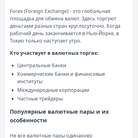
Рейтинг:
Рейтинг:
4.7
4.6
(14 отзывов)
Банк ЗЕНИТ
— Наличными
Forex (Foreign Exchange) - это глобальная
Сумма:
100 000
–
5 000 000
₽
площадка для обмена валют. Здесь торгуют
Срок: до
60
мес.
деньгами разных стран круглосуточно. Когда
ПСК:
42.2
%
рабочий день заканчивается в Нью-Йорке, в
Рейтинг:
4.6
Токио только наступает утро.
Т-Банк
— Под залог недвижимости
Сумма:
200 000
–
30 000 000
₽
Кто участвует в валютных торгах:
Срок: до
180
мес.
Центральные банки
ПСК:
34.9
%
Коммерческие банки и финансовые
Рейтинг:
4.5
(13 отзывов)
институты
Все кредиты
Кредитные карты — лучшие предложения
Международные корпорации
Банк ЗЕНИТ
— Карта привилегий
Частные трейдеры
Лимит: до
2 000 000 ₽
Популярные валютные пары и их
Льготный период:
120 дней
Обслуживание:
Бесплатно
особенности
Рейтинг:
4.6
Банк ПСБ
— Кредитная карта 180 дней без %
Не все валютные пары одинаково