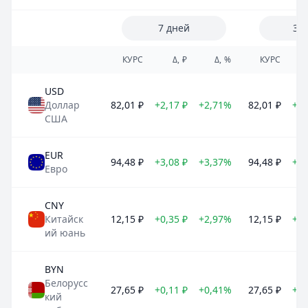
7 дней
30
КУРС
Δ, ₽
Δ, %
КУРС
USD
Доллар
82,01
₽
+2,17
₽
+2,71%
82,01
₽
+3,
США
EUR
94,48
₽
+3,08
₽
+3,37%
94,48
₽
+5,
Евро
CNY
Китайск
12,15
₽
+0,35
₽
+2,97%
12,15
₽
+0,
ий юань
BYN
Белорусс
27,65
₽
+0,11
₽
+0,41%
27,65
₽
+0,
кий