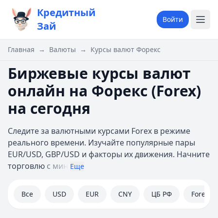
Кредитный
Войти
Зай
Главная
→
Валюты
→
Курсы валют Форекс
Биржевые курсы валют
онлайн на Форекс (Forex)
на сегодня
Следите за валютными курсами Forex в режиме
реального времени. Изучайте популярные пары
EUR/USD, GBP/USD и факторы их движения. Начните
торговлю
с мин
Еще
Все
USD
EUR
CNY
ЦБ РФ
Forex