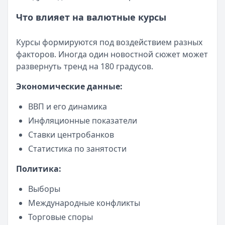
Сумма: до
30 000
₽
Срок до:
30
дней
Что влияет на валютные курсы
Рейтинг:
4.7
(11 отзывов)
Cashiro
— Займ
Курсы формируются под воздействием разных
Сумма: до
30 000
₽
факторов. Иногда один новостной сюжет может
Срок до:
30
дней
развернуть тренд на 180 градусов.
Рейтинг:
4.7
MoneyMan
— Онлайн
Экономические данные:
Сумма: до
100 000
₽
ВВП и его динамика
Срок до:
364
дней
Инфляционные показатели
Рейтинг:
4.8
(18 отзывов)
Займер
— До зарплаты
Ставки центробанков
Сумма: до
30 000
₽
Статистика по занятости
Срок до:
30
дней
Политика:
Рейтинг:
4.6
(17 отзывов)
Fin 5
— Займ
Выборы
Сумма: до
30 000
₽
Международные конфликты
Срок до:
30
дней
Торговые споры
Рейтинг:
4.8