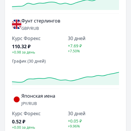
Фунт стерлингов
GBP
/RUB
Курс Форекс
30 дней
+7.69
₽
110.32
₽
+7.50%
+0.98
за день
График (30 дней)
Японская иена
JPY
/RUB
Курс Форекс
30 дней
+0.05
₽
0.52
₽
+9.96%
+0.00
за день