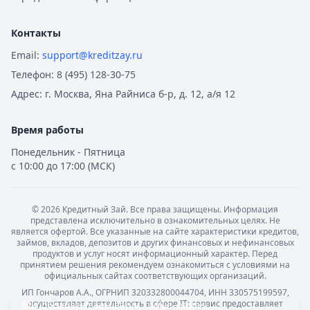
Контакты
Email:
support@kreditzay.ru
Телефон:
8 (495) 128-30-75
Адрес:
г. Москва, Яна Райниса б-р, д. 12, а/я 12
Время работы
Понедельник - Пятница
с 10:00 до 17:00 (МСК)
©
2026
Кредитный Зай. Все права защищены. Информация
представлена исключительно в ознакомительных целях. Не
является офертой. Все указанные на сайте характеристики кредитов,
займов, вкладов, депозитов и других финансовых и нефинансовых
продуктов и услуг носят информационный характер. Перед
принятием решения рекомендуем ознакомиться с условиями на
официальных сайтах соответствующих организаций.
ИП Гончаров А.А., ОГРНИП 320332800044704, ИНН 330575199597,
осуществляет деятельность в сфере IT: сервис предоставляет
Мы обрабатываем ваши
cookie-файлы
.