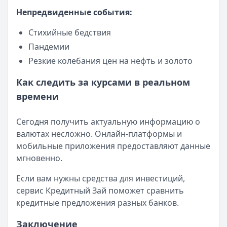
Турбозайм
— Займ
Непредвиденные события:
Сумма: до
30 000
₽
Срок до:
21
дней
Стихийные бедствия
Рейтинг:
4.6
(14 отзывов)
Пандемии
Срочноденьги
— Займ
Резкие колебания цен на нефть и золото
Сумма: до
15 000
₽
Срок до:
30
дней
Как следить за курсами в реальном
Рейтинг:
4.6
времени
Деньги сразу
— Стандартный
Сумма: до
100 000
₽
Сегодня получить актуальную информацию о
Срок до:
365
дней
валютах несложно. Онлайн-платформы и
Рейтинг:
4.6
(14 отзывов)
мобильные приложения предоставляют данные
Все займы
мгновенно.
Если вам нужны средства для инвестиций,
сервис Кредитный Зай поможет сравнить
кредитные предложения разных банков.
Заключение