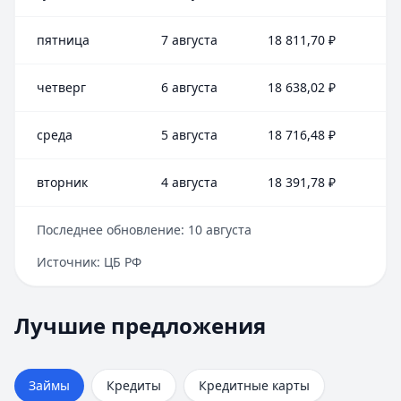
пятница
7 августа
18 811,70
₽
четверг
6 августа
18 638,02
₽
среда
5 августа
18 716,48
₽
вторник
4 августа
18 391,78
₽
Последнее обновление:
10 августа
Источник:
ЦБ РФ
Лучшие предложения
Займер
— До зарплаты
Лучшие предложения
Кредиты — лучшие предложения
Сумма:
до 30 000 ₽
Альфа-Банк
Срок:
до 30 дней
— На ремонт квартиры
Сумма:
Рейтинг:
30 000
4.6
(17 отзывов)
–
30 000 000
₽
Займы
Кредиты
Кредитные карты
Срок: до
Cashiro
— Займ
180
мес.