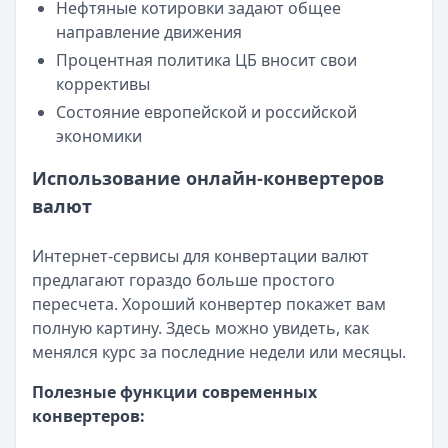
Нефтяные котировки задают общее
Все кредиты
направление движения
Кредитные карты — лучшие предложения
Банк ЗЕНИТ
— Карта привилегий
Процентная политика ЦБ вносит свои
Лимит: до
2 000 000 ₽
коррективы
Льготный период:
120 дней
Состояние европейской и российской
Обслуживание:
Бесплатно
экономики
Рейтинг:
4.6
Использование онлайн-конвертеров
Банк ПСБ
— Кредитная карта 180 дней без %
Лимит: до
1 000 000 ₽
валют
Льготный период:
180 дней
Обслуживание:
Бесплатно
Интернет-сервисы для конвертации валют
Рейтинг:
4.7
предлагают гораздо больше простого
Сбербанк
— СберКарта
пересчета. Хороший конвертер покажет вам
Лимит: до
1 000 000 ₽
полную картину. Здесь можно увидеть, как
Льготный период:
120 дней
менялся курс за последние недели или месяцы.
Обслуживание:
Бесплатно
Полезные функции современных
Рейтинг:
4.9
(10 отзывов)
конвертеров:
Газпромбанк
— Простая кредитная карта
Лимит: до
1 000 000 ₽