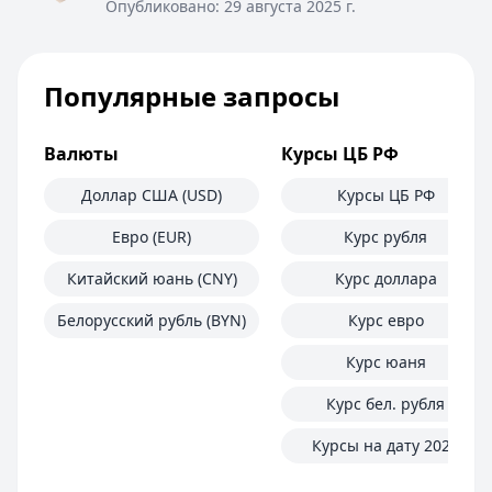
Опубликовано:
29 августа 2025 г.
Срочноденьги
— Займ
Сумма: до
15 000
₽
Срок до:
30
дней
Популярные запросы
Рейтинг:
4.6
Fin 5
— Займ
Сумма: до
30 000
₽
Валюты
Курсы ЦБ РФ
Срок до:
30
дней
Рейтинг:
4.8
Доллар США (USD)
Курсы ЦБ РФ
Быстроденьги
— Без процентов для новых
Евро (EUR)
Курс рубля
Сумма: до
30 000
₽
Срок до:
30
дней
Китайский юань (CNY)
Курс доллара
Рейтинг:
4.7
(11 отзывов)
Белорусский рубль (BYN)
Курс евро
MoneyMan
— Онлайн
Сумма: до
100 000
₽
Курс юаня
Срок до:
364
дней
Курс бел. рубля
Рейтинг:
4.8
(18 отзывов)
Турбозайм
— Займ
Курсы на дату 2025
Сумма: до
30 000
₽
Срок до:
21
дней