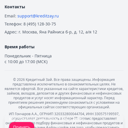
Контакты
Email:
support@kreditzay.ru
Телефон:
8 (495) 128-30-75
Адрес:
г. Москва, Яна Райниса б-р, д. 12, а/я 12
Время работы
Понедельник - Пятница
с 10:00 до 17:00 (МСК)
©
2026
Кредитный Зай. Все права защищены. Информация
представлена исключительно в ознакомительных целях. Не
является офертой. Все указанные на сайте характеристики кредитов,
займов, вкладов, депозитов и других финансовых и нефинансовых
продуктов и услуг носят информационный характер. Перед
принятием решения рекомендуем ознакомиться с условиями на
официальных сайтах соответствующих организаций.
ИП Гончаров А.А., ОГРНИП 320332800044704, ИНН 330575199597,
осуществляет деятельность в сфере IT: сервис предоставляет
Мы обрабатываем ваши
cookie-файлы
.
онлайн-услуги по подбору финансовых и нефинансовых продуктов и
Принять
услуг. Мы используем файлы cookie для того, чтобы предоставить