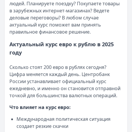
Сумма:
Рейтинг:
30 000
4.7
(11 отзывов)
–
3 000 000
₽
людей. Планируете поездку? Покупаете товары
Срок: до
MoneyMan
60
— Онлайн
мес.
в зарубежных интернет-магазинах? Ведете
ПСК:
Сумма:
15.9
до 100 000 ₽
%
деловые переговоры? В любом случае
Рейтинг:
Срок:
до 364 дней
4.7
(16 отзывов)
актуальный курс поможет вам принять
Азиатско-Тихоокеанский Банк
Рейтинг:
4.8
(18 отзывов)
— Наличными
правильное финансовое решение.
Сумма:
Турбозайм
30 000
— Займ
–
5 000 000
₽
Срок: до
Сумма:
до 30 000 ₽
84
мес.
Актуальный курс евро к рублю в 2025
ПСК:
Срок:
41.5
до 21 дней
%
году
Рейтинг:
Рейтинг:
4.7
4.6
(14 отзывов)
Банк ЗЕНИТ
— Наличными
Сколько стоят 200 евро в рублях сегодня?
Сумма:
100 000
–
5 000 000
₽
Цифра меняется каждый день. Центробанк
Срок: до
60
мес.
России устанавливает официальный курс
ПСК:
42.2
%
ежедневно, и именно он становится отправной
Рейтинг:
4.6
точкой для большинства валютных операций.
Т-Банк
— Под залог недвижимости
Сумма:
200 000
–
30 000 000
₽
Что влияет на курс евро:
Срок: до
180
мес.
Международная политическая ситуация
ПСК:
34.9
%
создает резкие скачки
Рейтинг:
4.5
(13 отзывов)