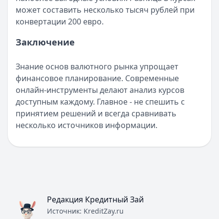
Альфа-Банк
— Кредитная карта Альфа-Банка
может составить несколько тысяч рублей при
Лимит: до
1 000 000 ₽
конвертации 200 евро.
Льготный период:
60 дней
Обслуживание:
Бесплатно
Заключение
Рейтинг:
4.8
(11 отзывов)
Все кредитные карты
Знание основ валютного рынка упрощает
Займы — лучшие предложения
финансовое планирование. Современные
Займер
— До зарплаты
онлайн-инструменты делают анализ курсов
Сумма: до
30 000
₽
доступным каждому. Главное - не спешить с
Срок до:
30
дней
принятием решений и всегда сравнивать
Рейтинг:
4.6
(17 отзывов)
несколько источников информации.
Cashiro
— Займ
Сумма: до
30 000
₽
Срок до:
30
дней
Рейтинг:
4.7
Деньги сразу
— Стандартный
Сумма: до
100 000
₽
Редакция Кредитный Зай
Срок до:
365
дней
Источник:
KreditZay.ru
Рейтинг:
4.6
(14 отзывов)