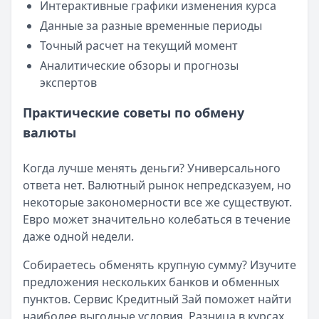
Интерактивные графики изменения курса
Льготный период:
—
Данные за разные временные периоды
Обслуживание:
Бесплатно
Точный расчет на текущий момент
Рейтинг:
4.6
(10 отзывов)
Уралсиб Банк
— 120 дней на максимум
Аналитические обзоры и прогнозы
Лимит: до
5 000 000 ₽
экспертов
Льготный период:
120 дней
Практические советы по обмену
Обслуживание:
Бесплатно
валюты
Рейтинг:
4.7
Кредит Европа Банк
— Urban card
Лимит: до
600 000 ₽
Когда лучше менять деньги? Универсального
Льготный период:
55 дней
ответа нет. Валютный рынок непредсказуем, но
Обслуживание:
Бесплатно
некоторые закономерности все же существуют.
Рейтинг:
4.5
Евро может значительно колебаться в течение
Т-Банк
— Платинум
даже одной недели.
Лимит: до
1 000 000 ₽
Собираетесь обменять крупную сумму? Изучите
Льготный период:
55 дней
предложения нескольких банков и обменных
Обслуживание:
590 ₽ в год
пунктов. Сервис Кредитный Зай поможет найти
Рейтинг:
4.8
(12 отзывов)
наиболее выгодные условия. Разница в курсах