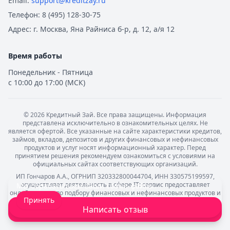
Email:
support@kreditzay.ru
Телефон:
8 (495) 128-30-75
Адрес:
г. Москва, Яна Райниса б-р, д. 12, а/я 12
Время работы
Понедельник - Пятница
с 10:00 до 17:00 (МСК)
©
2026
Кредитный Зай. Все права защищены. Информация
представлена исключительно в ознакомительных целях. Не
является офертой. Все указанные на сайте характеристики кредитов,
займов, вкладов, депозитов и других финансовых и нефинансовых
продуктов и услуг носят информационный характер. Перед
принятием решения рекомендуем ознакомиться с условиями на
официальных сайтах соответствующих организаций.
ИП Гончаров А.А., ОГРНИП 320332800044704, ИНН 330575199597,
осуществляет деятельность в сфере IT: сервис предоставляет
Мы обрабатываем ваши
cookie-файлы
.
онлайн-услуги по подбору финансовых и нефинансовых продуктов и
Принять
услуг. Мы используем файлы cookie для того, чтобы предоставить
Написать отзыв
пользователям больше возможностей при посещении сайта
kreditzay.ru.
Подробнее об условиях использования.