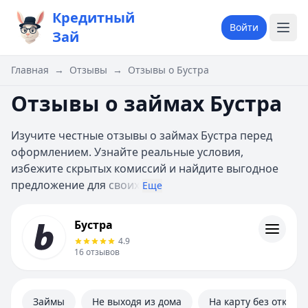
Кредитный
Войти
Зай
Главная
→
Отзывы
→
Отзывы о Бустра
Отзывы о займах Бустра
Изучите честные отзывы о займах Бустра перед
оформлением. Узнайте реальные условия,
избежите скрытых комиссий и найдите выгодное
предложение для
своих
Еще
Бустра
Бустра
Информация
4.9
16
отзывов
Займы
Не выходя из дома
На карту без отказа