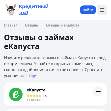
Кредитный
Войти
Зай
Главная
→
Отзывы
→
Отзывы о еКапуста
Отзывы о займах
еКапуста
Изучите реальные отзывы о займах еКапуста перед
оформлением. Узнайте о скрытых комиссиях,
скорости одобрения и качестве сервиса. Сравните
условия
на К
Еще
еКапуста
еКапуста
Информация
4.5
14
отзывов