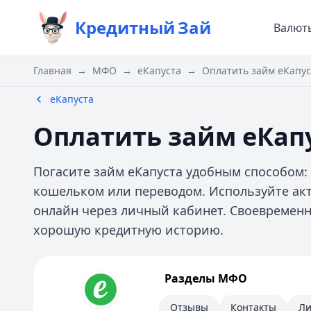
Кредитный
Зай
Валют
Главная
→
МФО
→
еКапуста
→
Оплатить займ еКапус
еКапуста
Оплатить займ еКап
Погасите займ еКапуста удобным способом:
кошельком или переводом. Используйте ак
онлайн через личный кабинет. Своевремен
хорошую кредитную историю.
еКапуста
Разделы МФО
Информация
Отзывы
Контакты
Ли