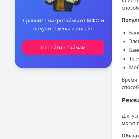
Клиент
способ
Попул
Сравните микрозаймы от МФО и
получите деньги онлайн
Бан
Эле
Перейти к займам
Бан
Тер
Моб
Время 
способ
Рекв
Для ус
могут 
Обяза