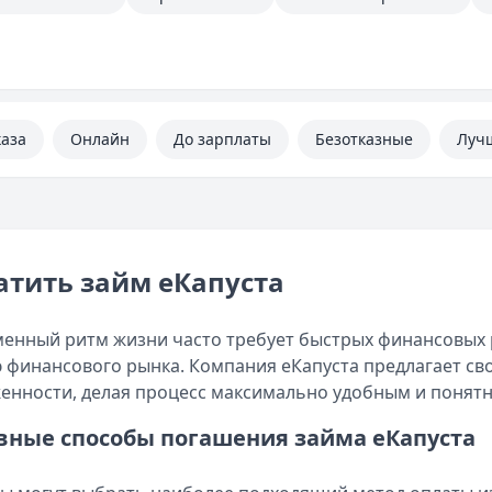
каза
Онлайн
До зарплаты
Безотказные
Луч
атить займ еКапуста
енный ритм жизни часто требует быстрых финансовых
 финансового рынка. Компания еКапуста предлагает с
енности, делая процесс максимально удобным и понят
вные способы погашения займа еКапуста