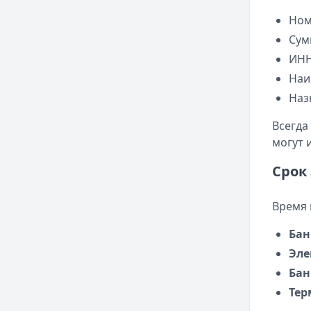
Ном
Сум
ИНН
Наи
Наз
Всегда
могут 
Срок
Время 
Бан
Эле
Бан
Те