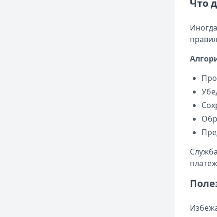
Что 
Иногда
правил
Алгор
Про
Убе
Сох
Обр
Пре
Служба
платеж
Поле
Избежа