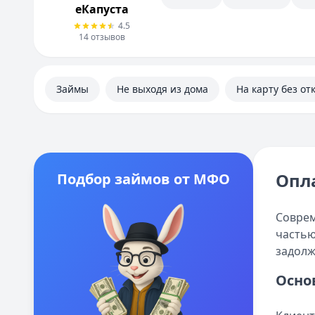
еКапуста
4.5
14
отзывов
Займы
Не выходя из дома
На карту без от
Опл
Подбор займов от МФО
Соврем
частью
задолж
Осно