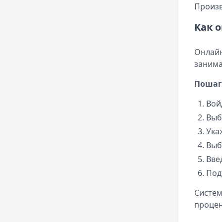
Произв
Как 
Онлайн
занима
Пошаг
Вой
Выб
Ука
Выб
Вве
Под
Систем
процен