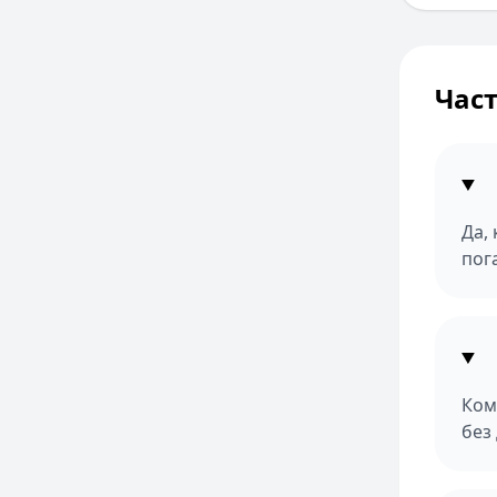
Час
Да,
пог
Ком
без