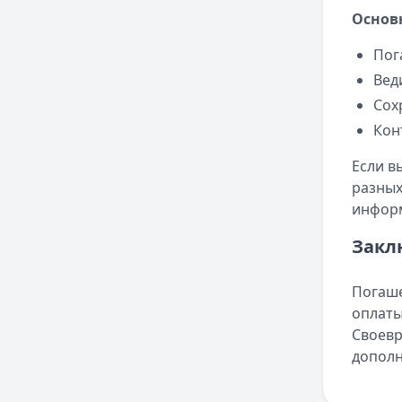
Основ
Пог
Вед
Сох
Кон
Если в
разных
информ
Закл
Погаше
оплаты
Своевр
дополн