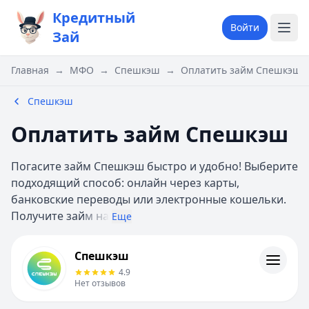
Кредитный
Войти
Зай
Главная
→
МФО
→
Спешкэш
→
Оплатить займ Спешкэш
Спешкэш
Оплатить займ Спешкэш
Погасите займ Спешкэш быстро и удобно! Выберите
подходящий способ: онлайн через карты,
банковские переводы или электронные кошельки.
Получите зай
м на
Еще
Спешкэш
Спешкэш
Информация
4.9
Нет отзывов