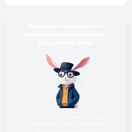
Экономьте на кредитах и
зарабатывайте на вкладах с
Кредитным Заем!
Мы поможем найти самые выгодные
предложения от ведущих банков и