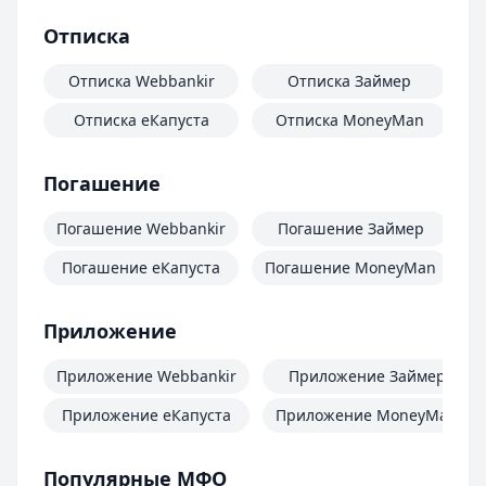
Отписка
Отписка Webbankir
Отписка Займер
Отписка еКапуста
Отписка MoneyMan
О
Погашение
Погашение Webbankir
Погашение Займер
Погашение еКапуста
Погашение MoneyMan
П
Приложение
Приложение Webbankir
Приложение Займер
Приложение еКапуста
Приложение MoneyMan
Популярные МФО