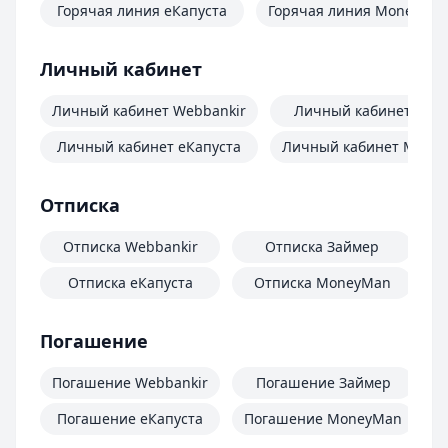
Горячая линия еКапуста
Горячая линия MoneyMa
Личный кабинет
Личный кабинет Webbankir
Личный кабинет Зай
Личный кабинет еКапуста
Личный кабинет Mone
Отписка
Отписка Webbankir
Отписка Займер
Отписка еКапуста
Отписка MoneyMan
О
Погашение
Погашение Webbankir
Погашение Займер
Погашение еКапуста
Погашение MoneyMan
П