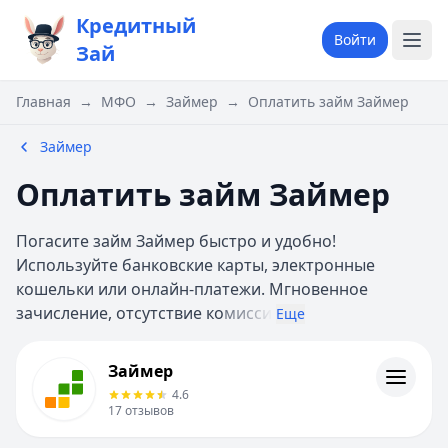
Кредитный
Войти
Зай
Главная
→
МФО
→
Займер
→
Оплатить займ Займер
Займер
Оплатить займ Займер
Погасите займ Займер быстро и удобно!
Используйте банковские карты, электронные
кошельки или онлайн-платежи. Мгновенное
зачисление, отсутствие ко
мисси
Еще
Займер
Займер
Информация
4.6
17
отзывов