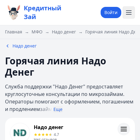
Кредитный
Войти
Зай
Главная
→
МФО
→
Надо денег
→
Горячая линия Надо Ден
Надо денег
Горячая линия Надо
Денег
Служба поддержки "Надо Денег" предоставляет
круглосуточные консультации по микрозаймам.
Операторы помогают с оформлением, погашением
и продлением
займ
Еще
Надо денег
Надо денег
Информация
4.7
Нет отзывов