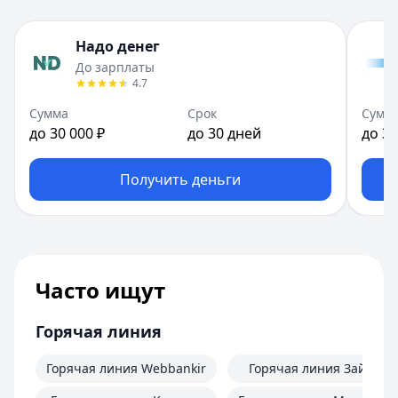
Надо денег
До зарплаты
4.7
Сумма
Срок
Сумм
до 30 000 ₽
до 30 дней
до 30
Получить деньги
Часто ищут
Горячая линия
Горячая линия Webbankir
Горячая линия Займер