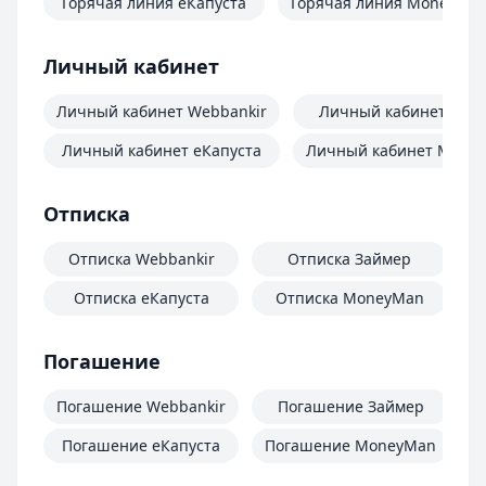
Горячая линия еКапуста
Горячая линия MoneyMa
Личный кабинет
Личный кабинет Webbankir
Личный кабинет Зай
Личный кабинет еКапуста
Личный кабинет Mone
Отписка
Отписка Webbankir
Отписка Займер
Отписка еКапуста
Отписка MoneyMan
О
Погашение
Погашение Webbankir
Погашение Займер
Погашение еКапуста
Погашение MoneyMan
П