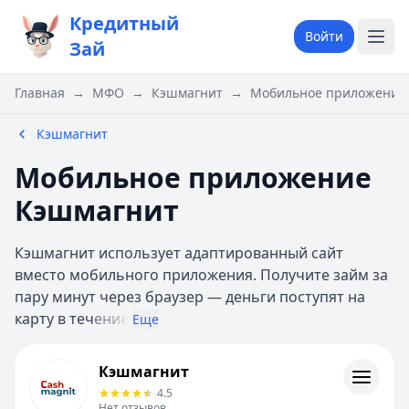
Кредитный
Войти
Зай
Главная
→
МФО
→
Кэшмагнит
→
Мобильное приложение
Кэшмагнит
Мобильное приложение
Кэшмагнит
Кэшмагнит использует адаптированный сайт
вместо мобильного приложения. Получите займ за
пару минут через браузер — деньги поступят на
карту в теч
ение
Еще
Кэшмагнит
Кэшмагнит
Информация
4.5
Нет отзывов