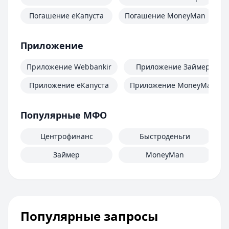
Погашение еКапуста
Погашение MoneyMan
П
Приложение
Приложение Webbankir
Приложение Займер
Приложение еКапуста
Приложение MoneyMan
Популярные МФО
Центрофинанс
Быстроденьги
Займер
MoneyMan
Популярные запросы