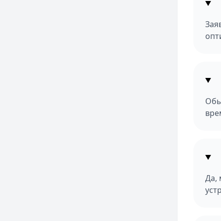
Зая
опт
Обы
вре
Да,
уст