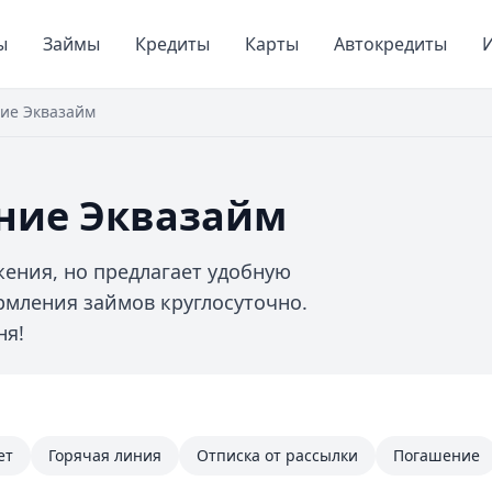
ы
Займы
Кредиты
Карты
Автокредиты
И
ие Эквазайм
ние Эквазайм
ения, но предлагает удобную
мления займов круглосуточно.
ня!
ет
Горячая линия
Отписка от рассылки
Погашение