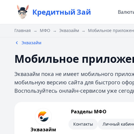
Кредитный
Зай
Валют
Главная
→
МФО
→
Эквазайм
→
Мобильное приложен
Эквазайм
Мобильное приложе
Эквазайм пока не имеет мобильного прилож
мобильную версию сайта для быстрого офор
Воспользуйтесь онлайн-сервисом уже сегод
Эквазайм
Разделы МФО
Информация
Контакты
Личный кабин
Эквазайм