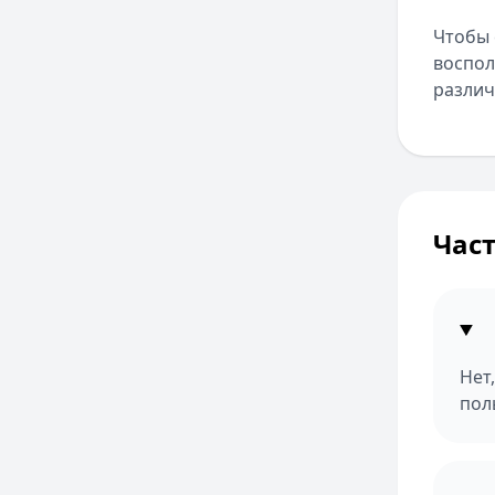
Чтобы 
воспол
различ
Час
Нет
пол