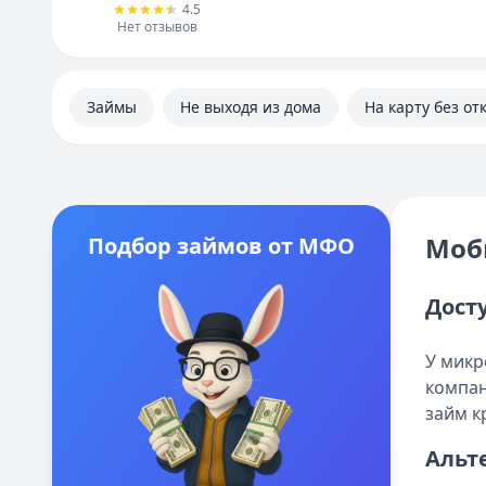
4.5
Нет отзывов
Займы
Не выходя из дома
На карту без от
Моб
Подбор займов от МФО
Дост
У микр
компан
займ к
Альт