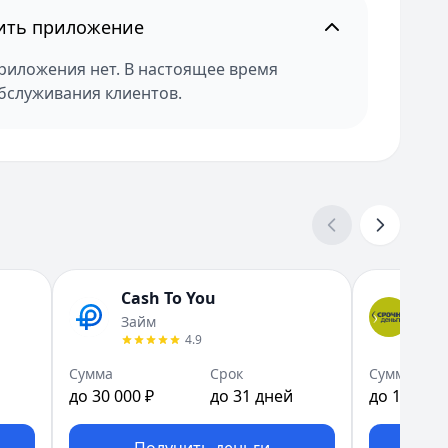
тить приложение
иложения нет. В настоящее время
бслуживания клиентов.
Cash To You
Ср
Займ
Зай
4.9
Сумма
Срок
Сумма
до 30 000 ₽
до 31 дней
до 15 000 