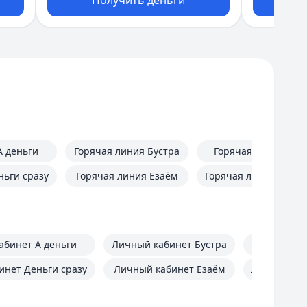
Получить деньги
П
А деньги
Горячая линия Бустра
Горячая линия До
ньги сразу
Горячая линия Езаём
Горячая линия Цент
абинет А деньги
Личный кабинет Бустра
Личный к
инет Деньги сразу
Личный кабинет Езаём
Личный ка