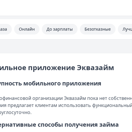
каза
Онлайн
До зарплаты
Безотказные
Луч
ильное приложение Эквазайм
упность мобильного приложения
офинансовой организации Эквазайм пока нет собствен
ия предлагает клиентам использовать функциональный 
руглосуточно.
ернативные способы получения займа