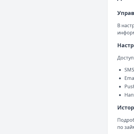
Упра
В наст
информ
Наст
Доступ
SMS
Ema
Pus
Нап
Истор
Подроб
по зай