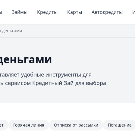
ы
Займы
Кредиты
Карты
Автокредиты
И
а деньгами
деньгами
тавляет удобные инструменты для
сь сервисом Кредитный Зай для выбора
ет
Горячая линия
Отписка от рассылки
Погашение