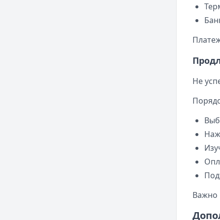
Тер
Бан
Платеж
Прод
Не усп
Порядо
Выб
Наж
Изу
Опл
Под
Важно 
Допо