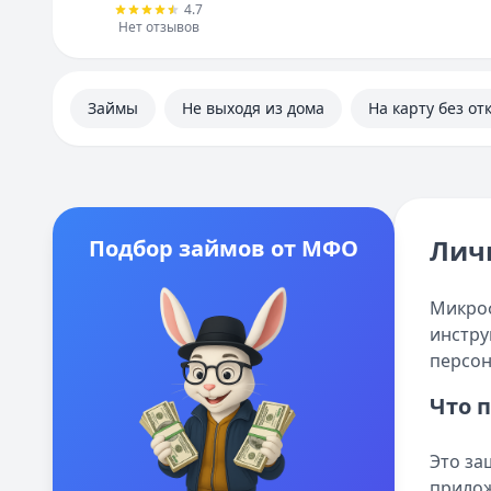
4.7
Нет отзывов
Займы
Не выходя из дома
На карту без от
Лич
Подбор займов от МФО
Микроф
инстру
персон
Что 
Это за
прило