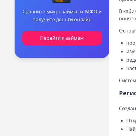
В каби
Сравните микрозаймы от МФО и
понятн
получите деньги онлайн
Основн
Перейти к займам
про
изу
ред
нас
Систем
Реги
Создан
Отк
Най