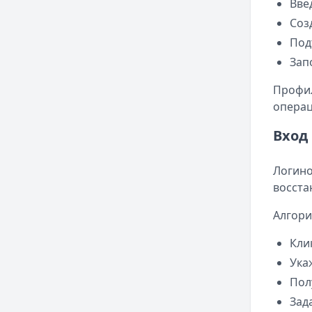
Вве
Соз
Под
Зап
Профил
операц
Вход
Логино
восста
Алгори
Кли
Ука
Пол
Зад