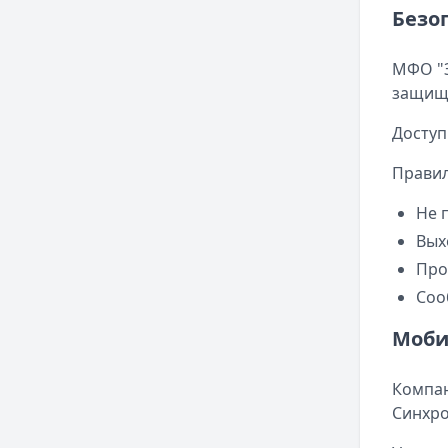
Безо
МФО "З
защище
Доступ
Правил
Не 
Вых
Про
Соо
Моби
Компан
Синхро