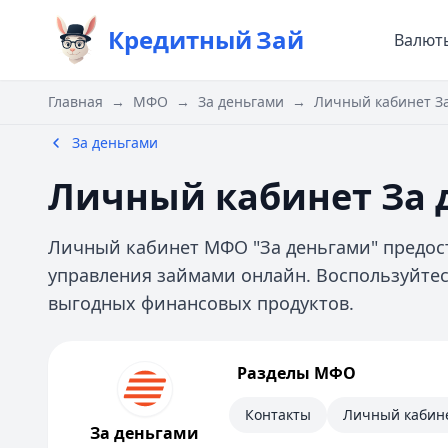
Кредитный
Зай
Валют
Главная
→
МФО
→
За деньгами
→
Личный кабинет З
За деньгами
Личный кабинет За 
Личный кабинет МФО "За деньгами" предос
управления займами онлайн. Воспользуйте
выгодных финансовых продуктов.
За деньгами
Разделы МФО
Информация
Контакты
Личный кабин
За деньгами