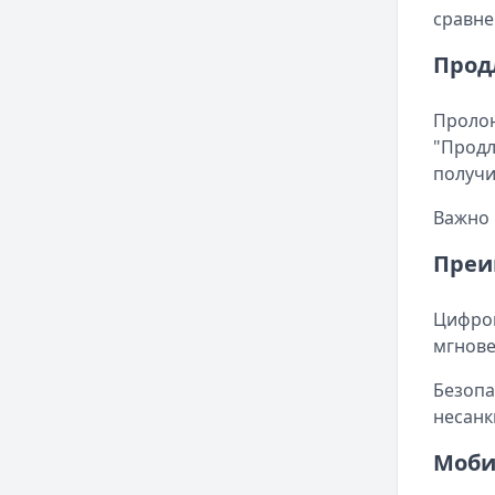
сравне
Прод
Пролон
"Продл
получи
Важно 
Преи
Цифров
мгнове
Безопа
несанк
Моби