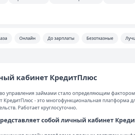
каза
Онлайн
До зарплаты
Безотказные
Луч
ный кабинет КредитПлюс
во управления займами стало определяющим фактором
т КредитПлюс - это многофункциональная платформа д
ельств. Работает круглосуточно.
представляет собой личный кабинет Кред