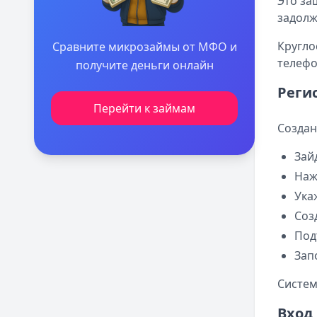
Это за
задолж
Кругло
Сравните микрозаймы от МФО и
телефо
получите деньги онлайн
Реги
Перейти к займам
Создан
Зай
Наж
Ука
Соз
Под
Зап
Систем
Вход