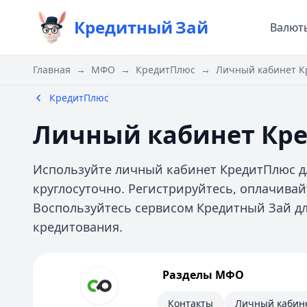
Кредитный
Зай
Валют
Главная
→
МФО
→
КредитПлюс
→
Личный кабинет 
КредитПлюс
Личный кабинет Кр
Используйте личный кабинет КредитПлюс д
круглосуточно. Регистрируйтесь, оплачивай
Воспользуйтесь сервисом Кредитный Зай д
кредитования.
КредитПлюс
Разделы МФО
Информация
Контакты
Личный кабин