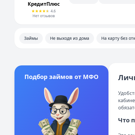
КредитПлюс
4.6
Нет отзывов
Займы
Не выходя из дома
На карту без от
Лич
Подбор займов от МФО
Удобст
кабине
обязат
Что 