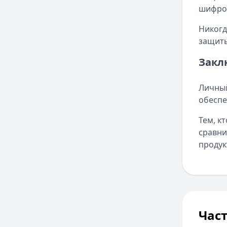
шифров
Никогд
защиты
Закл
Личный
обеспе
Тем, к
сравни
продук
Час