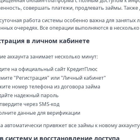
щищенная онлайн-платформа с полным доступом к инфо
енность, совершать платежи, продлевать займы. Также
суточная работа системы особенно важна для занятых 
нных очередях. Все операции выполняются в несколько 
страция в личном кабинете
ие аккаунта занимает несколько минут:
дите на официальный сайт КредитПлюс
мите "Регистрация" или "Личный кабинет"
жите номер телефона из договора займа
дайте надежный пароль
твердите через SMS-код
олните данные для верификации
а автоматически привяжет все займы к новому аккаунту
 в систему и восстановление доступа