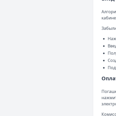
Алгори
кабине
Забыли
Наж
Вве
Пол
Соз
Под
Опла
Погаше
нажмит
электр
Комисс