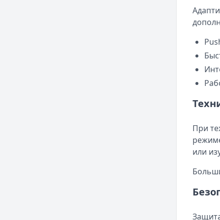
Адапти
дополн
Pus
Быс
Инт
Раб
Техн
При те
режиме
или из
Больши
Безо
Защита