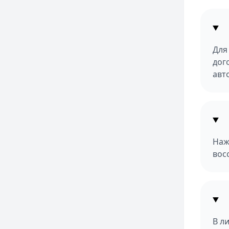
Для
дог
авт
Наж
вос
В л