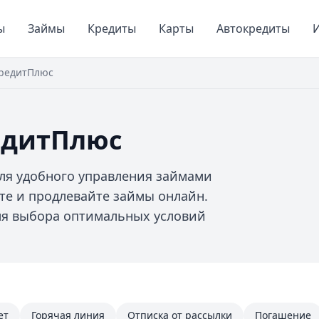
ы
Займы
Кредиты
Карты
Автокредиты
И
КредитПлюс
едитПлюс
ля удобного управления займами
те и продлевайте займы онлайн.
ля выбора оптимальных условий
ет
Горячая линия
Отписка от рассылки
Погашение